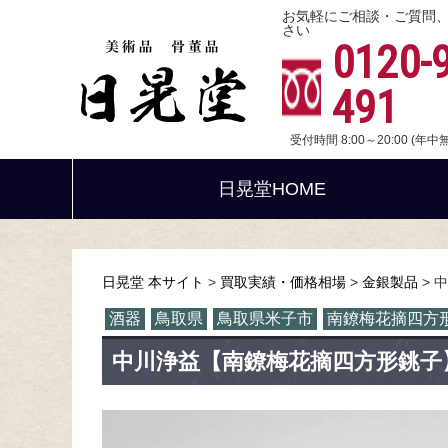
お気軽にご相談・ご質問
さい
0120-
491
受付時間 8:00～20:00 (年
日晃堂HOME
日晃堂 本サイト
買取実績・価格相場
金銀製品
中
酒器
鳥取県
鳥取県米子市
南鐐梅花摘四方
中川浄益【南鐐梅花摘四方形銚子