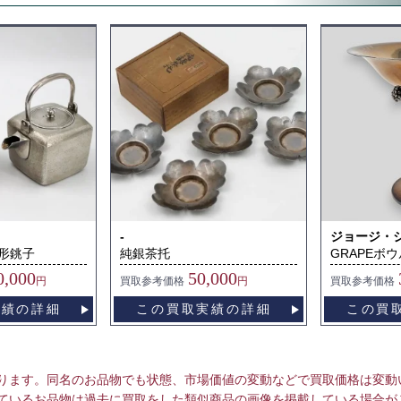
-
ジョージ・
形銚子
純銀茶托
GRAPEボウ
0,000
50,000
円
買取
参考価格
円
買取
参考価格
実績の詳細
この買取実績の詳細
この買
ります。同名のお品物でも状態、市場価値の変動などで買取価格は変動
ているお品物は過去に買取をした類似商品の画像を掲載している場合が