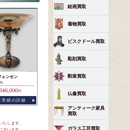
絵画買取
着物買取
ビスクドール買取
彫刻買取
勲章買取
ジェンセン
ル
346,000
円
仏像買取
取実績の詳細
アンティーク家具
買取
いたします。
ガラス工芸買取
ございます。