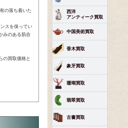
特有の落ち着いた
西洋
アンティーク買取
ランスを保ってい
中国美術買取
かみのある肌合
香木買取
らの買取価格と
象牙買取
珊瑚買取
翡翠買取
古書買取