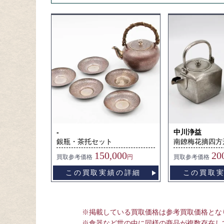
-
中川浄益
銀瓶・茶托セット
南鐐梅花摘四方
150,000
20
買取
参考価格
円
買取
参考価格
この買取実績の詳細
この買取
※掲載している買取価格は参考買取価格とな
※食器など世の中に同様の商品が複数存在し