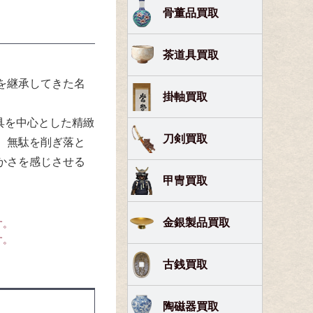
骨董品買取
茶道具買取
を継承してきた名
掛軸買取
道具を中心とした精緻
刀剣買取
、無駄を削ぎ落と
かさを感じさせる
甲冑買取
金銀製品買取
す。
す。
古銭買取
陶磁器買取