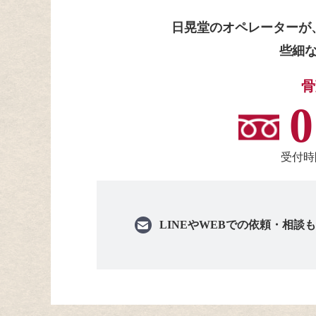
日晃堂のオペレーターが
些細
骨
0
受付時間
LINEや
WEBでの依頼・相談