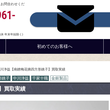
、お問合わせくだ
961-
中無休 年末年始除く)
初めてのお客様へ
川浄益【南鐐梅花摘四方形銚子】買取実績
形銚子
中川浄益
千家十職
金銀製品
】買取実績