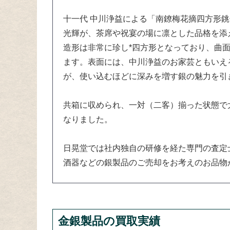
十一代 中川浄益による「南鐐梅花摘四方形
光輝が、茶席や祝宴の場に凛とした品格を添
造形は非常に珍し*四方形となっており、曲
ます。表面には、中川浄益のお家芸ともいえ
が、使い込むほどに深みを増す銀の魅力を引
共箱に収められ、一対（二客）揃った状態で
なりました。
日晃堂では社内独自の研修を経た専門の査定
酒器などの銀製品のご売却をお考えのお品物
金銀製品の買取実績