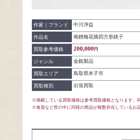
中川浄益
作家｜ブランド
南鐐梅花摘四方形銚子
作品名
200,000
買取参考価格
円
金銀製品
ジャンル
鳥取県米子市
買取エリア
出張買取
買取種別
※掲載している買取価格は参考買取価格となります。
※食器など世の中に同様の商品が複数存在しているお