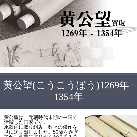
黄公望
買取
1269年 - 1354年
黄公望(こうこうぼう)1269年–
1354年
黄公望は、元朝時代末期の中国で
活躍した画家です。
水墨画に取り組み、数々の傑作を
世に送り出しました。50歳を過ぎ
てから画業に取り組んだ遅咲きの