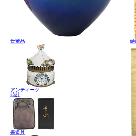
骨董品
絵
アンティーク
時計
書道具