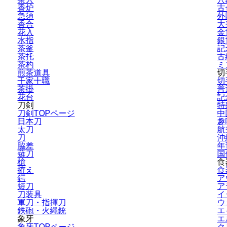
香炉
古
急須
外
香合
大
花入
金
水指
銀
茶釜
記
茶托
古
茶杓
ミ
煎茶道具
切
千家十職
切
茶掛
普
花台
記
刀剣
特
刀剣TOPページ
中
日本刀
趣
太刀
航
刀
沖
脇差
年
薙刀
国
槍
食
拵え
食
鍔
ア
短刀
ア
刀装具
イ
軍刀・指揮刀
ウ
鉄砲・火縄銃
エ
象牙
エ
象牙TOPページ
ク