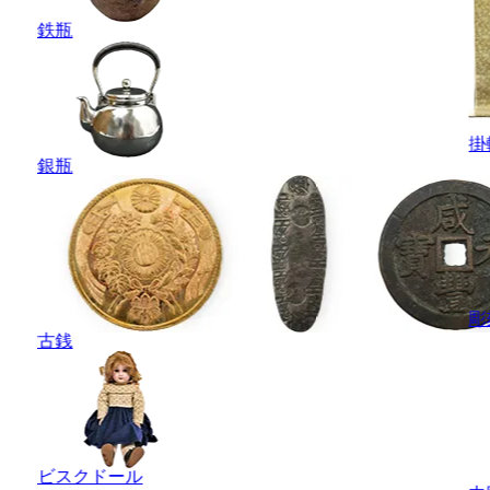
鉄瓶
掛
銀瓶
彫
古銭
ビスクドール