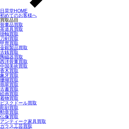
日晃堂HOME
初めてのお客様へ
買取品目
骨董品買取
茶道具買取
掛軸買取
刀剣買取
甲冑買取
金銀製品買取
古銭買取
陶磁器買取
西洋骨董買取
中国美術買取
香木買取
象牙買取
珊瑚買取
翡翠買取
古書買取
絵画買取
着物買取
ビスクドール買取
彫刻買取
勲章買取
仏像買取
アンティーク家具買取
ガラス工芸買取