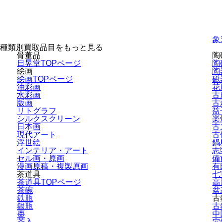
象
種類別買取品目をもっと見る
骨董品
陶
日晃堂TOPページ
陶
絵画
陶
絵画TOPページ
磁
油彩画
花
水彩画
古
版画
古
リトグラフ
益
シルクスクリーン
楽
日本画
古
現代アート
古
浮世絵
鍋
インテリア・
アート
志
セル画・原画
備
漫画原稿・
複製原画
有
茶道具
七
茶道具TOPページ
高
茶碗
盆
鉄瓶
古
銀瓶
古
棗
中
茶入
穴