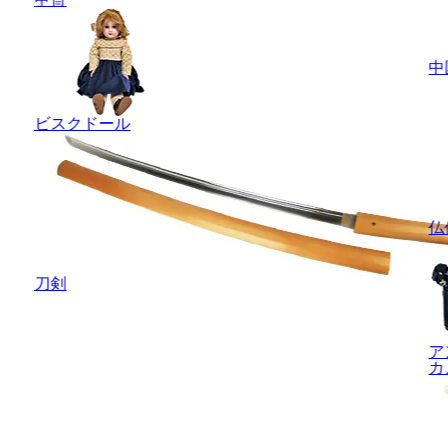
中
ビスクドール
仏
刀剣
ア
カ