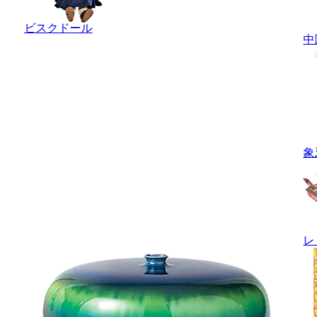
ビスクドール
中
象
レ