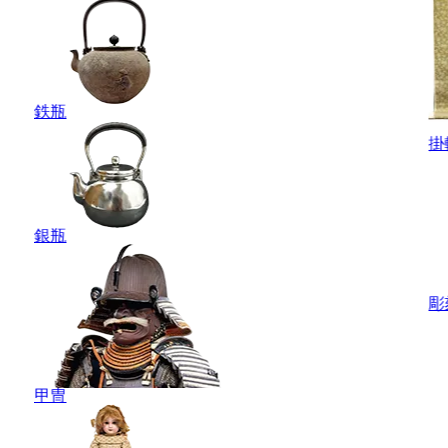
鉄瓶
掛
銀瓶
彫
甲冑