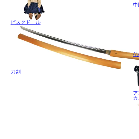
中
ビスクドール
仏
刀剣
ア
カ