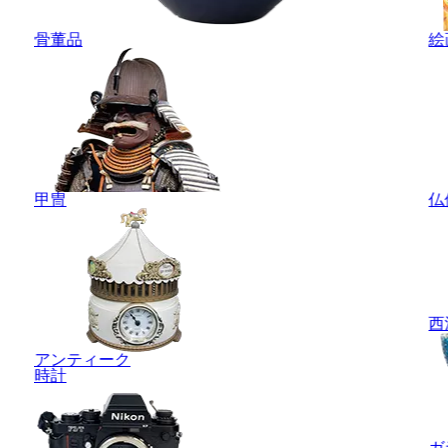
骨董品
絵
甲冑
仏
西
アンティーク
時計
ガ