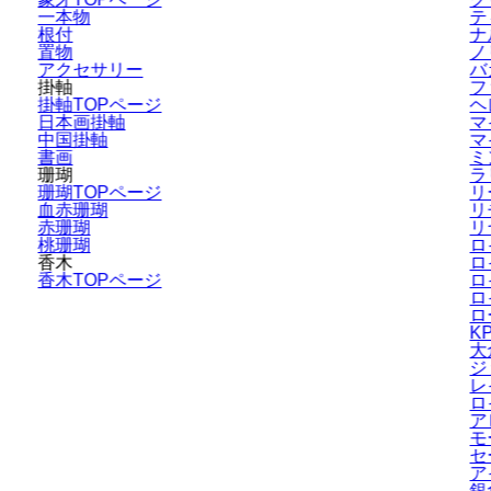
一本物
テ
根付
ナ
置物
ノ
アクセサリー
バ
掛軸
フ
掛軸TOPページ
ヘ
日本画掛軸
マ
中国掛軸
マ
書画
ミ
珊瑚
ラ
珊瑚TOPページ
リ
血赤珊瑚
リ
赤珊瑚
リ
桃珊瑚
ロ
香木
ロ
香木TOPページ
ロ
ロ
ロ
K
大
ジ
レ
ロ
ア
モ
セ
ア
銀