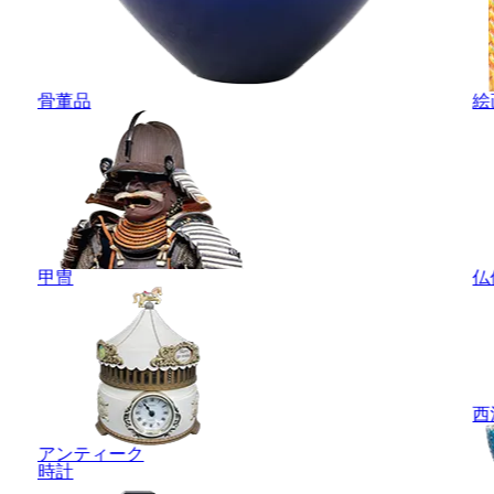
骨董品
絵
甲冑
仏
西
アンティーク
時計