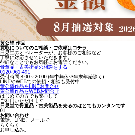
黄公望 作品
買取についてのご相談・ご依頼はコチラ
日晃堂のオペレーターが、お客様のご相談など
丁寧に対応させていただきます。
些細なことでもお気軽にお電話ください。
骨董品・古美術品の相談をする
0120-961-491
受付時間 8:00～20:00 (年中無休※年末年始除く)
LINEや
WEBでの依頼・相談も受付中
黄公望作品をLINEお問合せ
黄公望作品をWEBお問合せ
はじめての方でも安心
して
ご利用いただけます
日晃堂で骨董品・古美術品を
売るのはとても
カンタン
です
01
お問い合わせ
電話、
LINE、
メールで
らくらく
お申し込み。