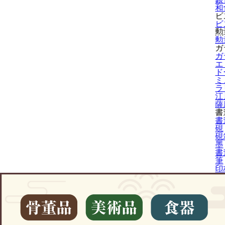
和
ビ
ビ
勲
勲
ガ
ガ
エ
ド
ミ
ラ
江
薩
書
書
硯
硯
墨
書
筆
印