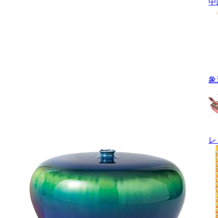
中
象
レ