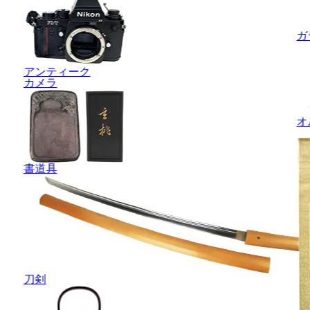
ガ
アンティーク
カメラ
オ
書道具
刀剣