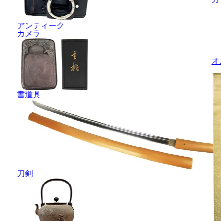
アンティーク
カメラ
オ
書道具
刀剣