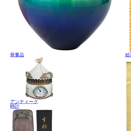
骨董品
絵
アンティーク
時計