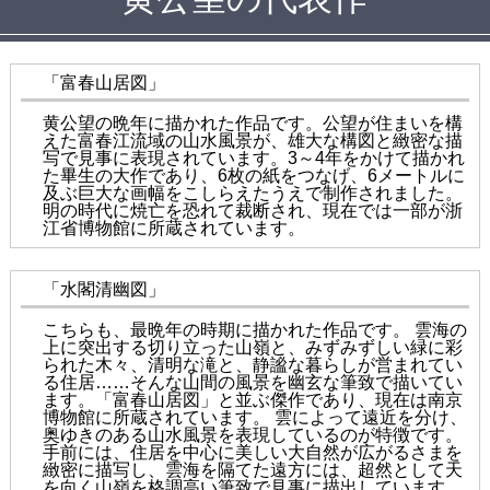
「富春山居図」
黄公望の晩年に描かれた作品です。公望が住まいを構
えた富春江流域の山水風景が、雄大な構図と緻密な描
写で見事に表現されています。3～4年をかけて描かれ
た畢生の大作であり、6枚の紙をつなげ、6メートルに
及ぶ巨大な画幅をこしらえたうえで制作されました。
明の時代に焼亡を恐れて裁断され、現在では一部が浙
江省博物館に所蔵されています。
「水閣清幽図」
こちらも、最晩年の時期に描かれた作品です。 雲海の
上に突出する切り立った山嶺と、みずみずしい緑に彩
られた木々、清明な滝と、静謐な暮らしが営まれてい
る住居……そんな山間の風景を幽玄な筆致で描いてい
ます。「富春山居図」と並ぶ傑作であり、現在は南京
博物館に所蔵されています。 雲によって遠近を分け、
奥ゆきのある山水風景を表現しているのが特徴です。
手前には、住居を中心に美しい大自然が広がるさまを
緻密に描写し、雲海を隔てた遠方には、超然として天
を向く山嶺を格調高い筆致で見事に描出しています。