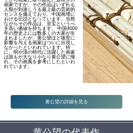
画家ですが、その作品はいずれも
人類が到達しうる最上級の芸術的
センスを備えており、中国画壇に
おける伝説となっています。当然
ながらその作品は、至宝というべ
き高い価値を持ちます。 中国4000
年の歴史上には数多くの大家が生
まれましたが、黄公望ほど後世に
影響を与える画家はついに出現し
なかったといわれています。特
に、明や清の時代に活躍した画家
は誰もが大なり小なり黄公望に憧
れ、その画風を参考にしたといわ
れています。
黄公望の詳細を見る
黄公望の代表作