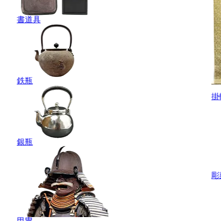
書道具
鉄瓶
掛
銀瓶
彫
甲冑