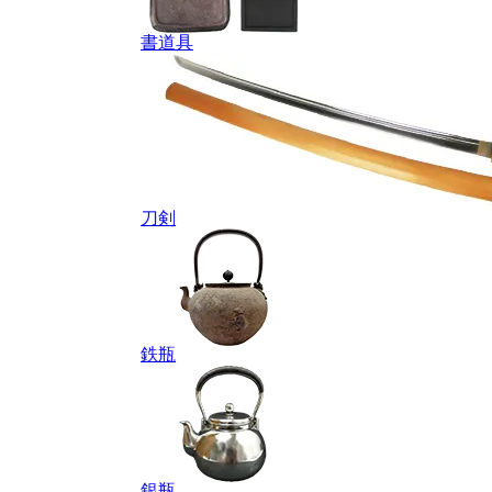
書道具
刀剣
鉄瓶
銀瓶