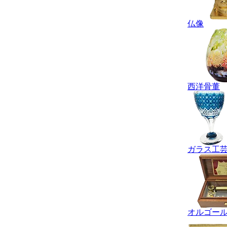
仏像
西洋骨董
ガラス工
オルゴー