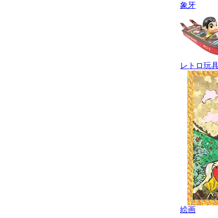
象牙
レトロ玩
絵画