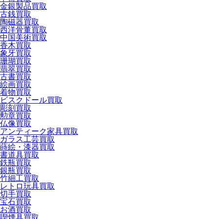
金銀製品買取
古銭買取
陶磁器買取
西洋骨董買取
中国美術買取
香木買取
象牙買取
珊瑚買取
翡翠買取
古書買取
絵画買取
着物買取
ビスクドール買取
彫刻買取
勲章買取
仏像買取
アンティーク家具買取
ガラス工芸買取
蒔絵・漆器買取
書道具買取
鉄瓶買取
銀瓶買取
竹細工買取
レトロ玩具買取
切手買取
宝石買取
お酒買取
喫煙具買取