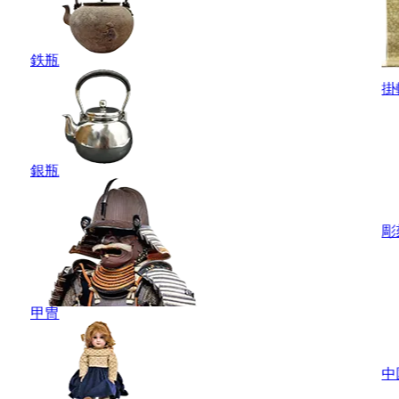
鉄瓶
掛
銀瓶
彫
甲冑
中