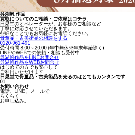
呉湖帆 作品
買取についてのご相談・ご依頼はコチラ
日晃堂のオペレーターが、お客様のご相談など
丁寧に対応させていただきます。
些細なことでもお気軽にお電話ください。
骨董品・古美術品の相談をする
0120-961-491
受付時間 8:00～20:00 (年中無休※年末年始除く)
LINEや
WEBでの依頼・相談も受付中
呉湖帆作品をLINEお問合せ
呉湖帆作品をWEBお問合せ
はじめての方でも安心
して
ご利用いただけます
日晃堂で骨董品・古美術品を
売るのはとても
カンタン
です
01
お問い合わせ
電話、
LINE、
メールで
らくらく
お申し込み。