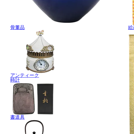
骨董品
絵
アンティーク
時計
書道具