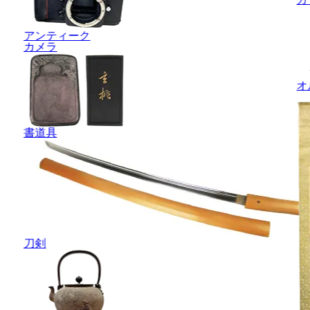
アンティーク
カメラ
オ
書道具
刀剣