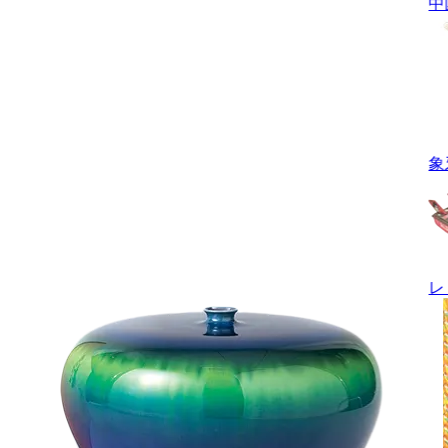
中
象
レ