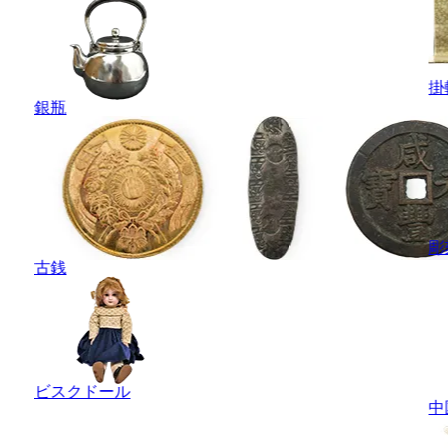
掛
銀瓶
彫
古銭
ビスクドール
中