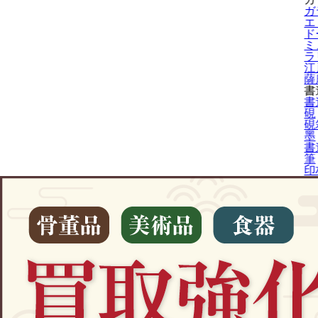
ガ
エ
ド
ミ
ラ
江
薩
書
書
硯
硯
墨
書
筆
印