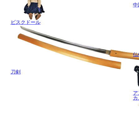
中
ビスクドール
仏
刀剣
ア
カ