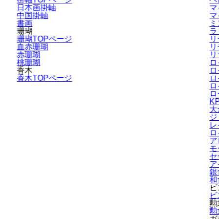
日本画掛軸
マ
中国掛軸
マ
書画
ミ
珊瑚
ラ
珊瑚TOPページ
リ
血赤珊瑚
リ
赤珊瑚
リ
桃珊瑚
ロ
香木
ロ
香木TOPページ
ロ
ロ
ロ
K
大
ジ
レ
ロ
ア
モ
セ
ア
銀
和
ビ
ビ
勲
勲
ガ