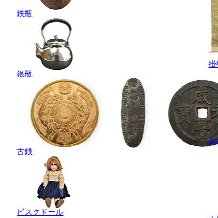
鉄瓶
掛
銀瓶
彫
古銭
ビスクドール