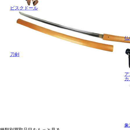
ビスクドール
仏
刀剣
ア
カ
象
種類別買取品目をもっと見る