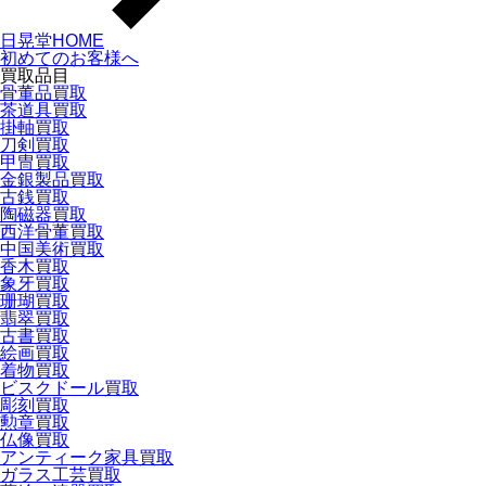
日晃堂HOME
初めてのお客様へ
買取品目
骨董品買取
茶道具買取
掛軸買取
刀剣買取
甲冑買取
金銀製品買取
古銭買取
陶磁器買取
西洋骨董買取
中国美術買取
香木買取
象牙買取
珊瑚買取
翡翠買取
古書買取
絵画買取
着物買取
ビスクドール買取
彫刻買取
勲章買取
仏像買取
アンティーク家具買取
ガラス工芸買取