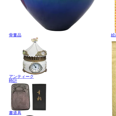
骨董品
絵
アンティーク
時計
書道具