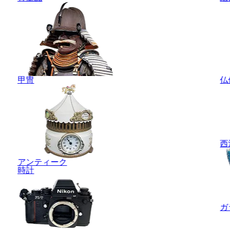
甲冑
仏
西
アンティーク
時計
ガ