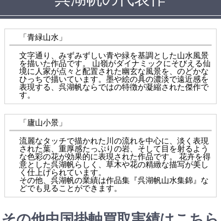
「青緑山水」
文字通り、みずみずしい青や緑を基調とした山水風景
を描いた作品です。 山嶺がダイナミックにそびえる仙
境に人家が点々と配置された幽玄な風景を、のどかな
ひっちで描いています。墨や絵の具の濃淡で遠近感を
表現する、呉湖帆ならではの特徴が凝縮された傑作で
す。
「廬山小景」
流麗なタッチで描かれた川の流れを中心に、淡く表現
された葉、重厚感たっぷりの岩、そして目を射るよう
な色彩の花が効果的に表現された作品です。 花卉を得
意とした呉湖帆らしく、草木や花の精緻な描写が美し
く仕上げられています。
その他、呉湖帆の業績は作品集『呉湖帆山水集錦』な
どでも見ることができます。
その他中国掛軸買取実績はこちら