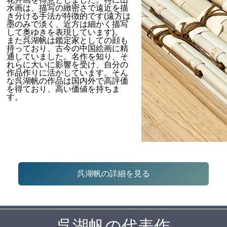
水画は、描写の緻密さで遠近を描
き分ける手法が特徴的です(遠方は
墨のみで淡く、近方は細かく描写
して奥ゆきを表現しています)。
また呉湖帆は鑑定家としての顔も
持っており、古今の中国絵画に精
通していました。名作を知り、そ
れらに大いに影響を受け、自分の
作品作りに活かしています。そん
な呉湖帆の作品は国内外で高評価
を得ており、高い価値を持ちま
す。
呉湖帆の詳細を見る
呉湖帆の代表作