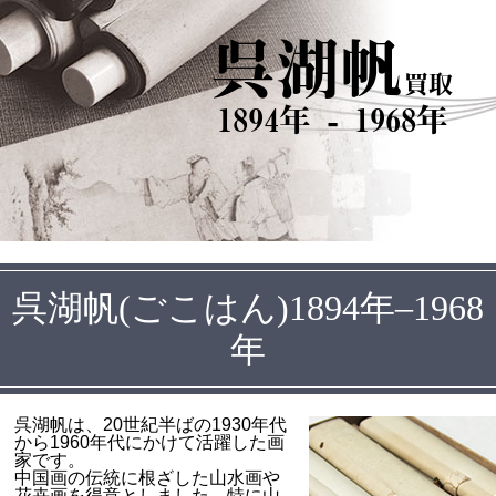
呉湖帆
買取
1894年 - 1968年
呉湖帆(ごこはん)1894年–1968
年
呉湖帆は、20世紀半ばの1930年代
から1960年代にかけて活躍した画
家です。
中国画の伝統に根ざした山水画や
花卉画を得意としました。特に山