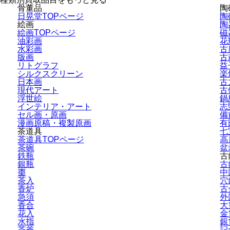
骨董品
陶
日晃堂TOPページ
陶
絵画
陶
絵画TOPページ
磁
油彩画
花
水彩画
古
版画
古
リトグラフ
益
シルクスクリーン
楽
日本画
古
現代アート
古
浮世絵
鍋
インテリア・
アート
志
セル画・原画
備
漫画原稿・
複製原画
有
茶道具
七
茶道具TOPページ
高
茶碗
盆
鉄瓶
古
銀瓶
古
棗
中
茶入
穴
香炉
古
急須
外
香合
大
花入
金
水指
銀
茶釜
記