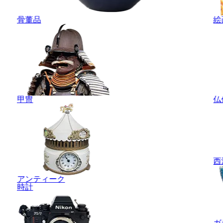
骨董品
絵
甲冑
仏
西
アンティーク
時計
ガ