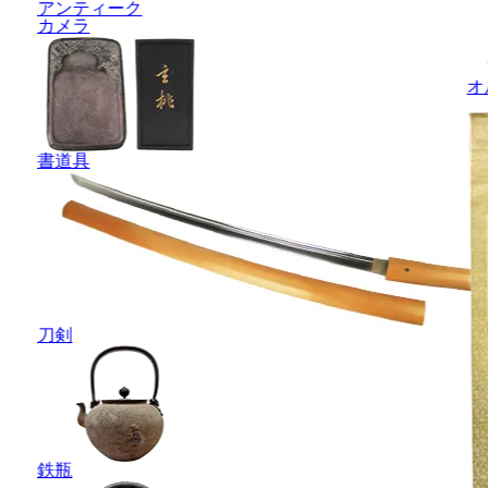
アンティーク
カメラ
オ
書道具
刀剣
鉄瓶