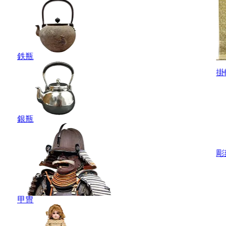
鉄瓶
掛
銀瓶
彫
甲冑