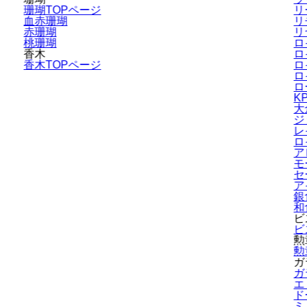
珊瑚TOPページ
リ
血赤珊瑚
リ
赤珊瑚
リ
桃珊瑚
ロ
香木
ロ
香木TOPページ
ロ
ロ
ロ
K
大
ジ
レ
ロ
ア
モ
セ
ア
銀
和
ビ
ビ
勲
勲
ガ
ガ
エ
ド
ミ