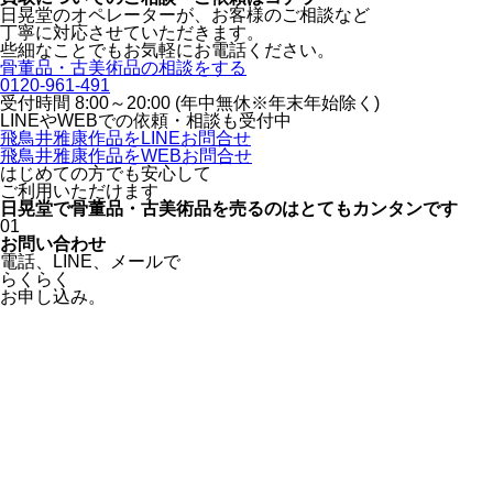
日晃堂のオペレーターが、お客様のご相談など
丁寧に対応させていただきます。
些細なことでもお気軽にお電話ください。
骨董品・古美術品の相談をする
0120-961-491
受付時間 8:00～20:00 (年中無休※年末年始除く)
LINEや
WEBでの依頼・相談も受付中
飛鳥井雅康作品をLINEお問合せ
飛鳥井雅康作品をWEBお問合せ
はじめての方でも安心
して
ご利用いただけます
日晃堂で骨董品・古美術品を
売るのはとても
カンタン
です
01
お問い合わせ
電話、
LINE、
メールで
らくらく
お申し込み。