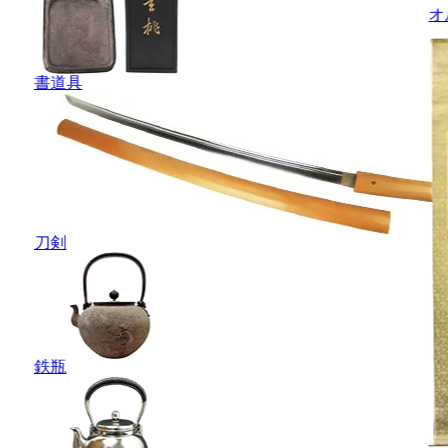
オ
書道具
刀剣
鉄瓶