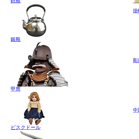
鉄瓶
掛
銀瓶
彫
甲冑
中
ビスクドール