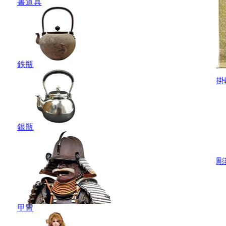
書道具
鉄瓶
掛
銀瓶
彫
甲冑