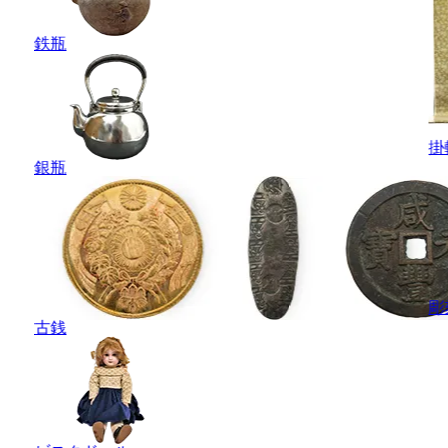
鉄瓶
掛
銀瓶
彫
古銭