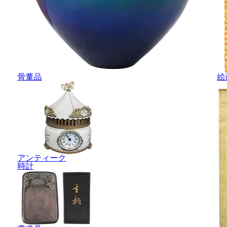
骨董品
絵
アンティーク
時計