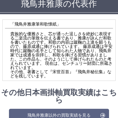
飛鳥井雅康の代表作
「飛鳥井雅康筆和歌懐紙」
貴族的な優雅さと、芯が通った逞しさを絶妙に表現す
る二楽流の筆致を伝える書であり、雅康が詠んだ和歌
を書いたものです。和歌の内容は蹴鞠の上達を願うも
ので、藤原成通に捧げられています。 藤原成通は平安
時代に蹴鞠の名手として知られた人物であり、飛鳥井
家では成通を崇拝し、和歌を捧げる習慣がありまし
た。この作品も、そのようにして捧げられたものと考
えられています。 現在は、センチュリー財団に所蔵さ
れています。
その他、著書として『宋世百首』『飛鳥井秘伝集』な
どを残しています。
その他日本画掛軸買取実績はこち
ら
飛鳥井雅康以外の買取実績を見る