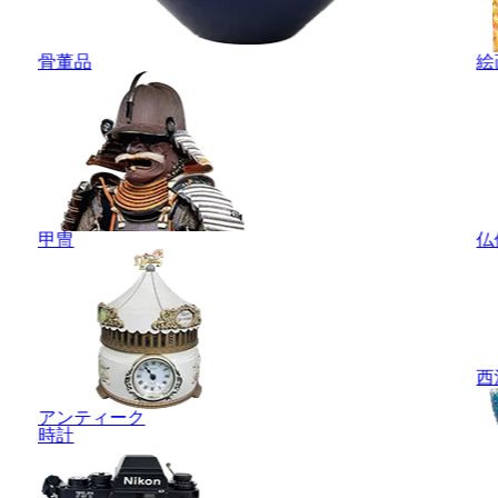
骨董品
絵
甲冑
仏
西
アンティーク
時計