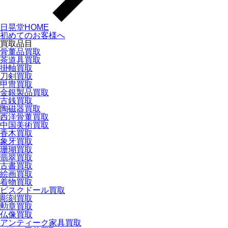
日晃堂HOME
初めてのお客様へ
買取品目
骨董品買取
茶道具買取
掛軸買取
刀剣買取
甲冑買取
金銀製品買取
古銭買取
陶磁器買取
西洋骨董買取
中国美術買取
香木買取
象牙買取
珊瑚買取
翡翠買取
古書買取
絵画買取
着物買取
ビスクドール買取
彫刻買取
勲章買取
仏像買取
アンティーク家具買取