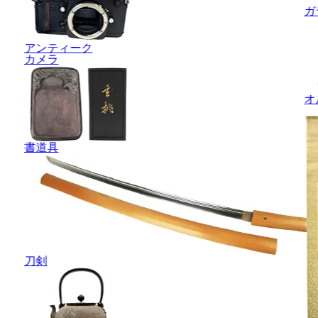
ガ
アンティーク
カメラ
オ
書道具
刀剣