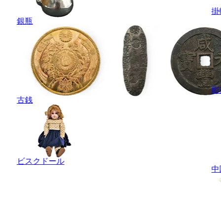
掛
銀瓶
彫
古銭
ビスクドール
中