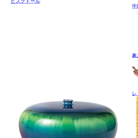
ビスクドール
中
象
レ