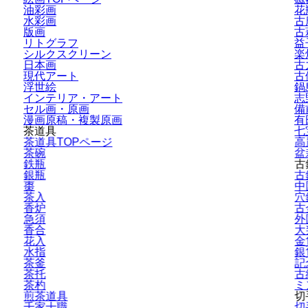
油彩画
花
水彩画
古
版画
古
リトグラフ
益
シルクスクリーン
楽
日本画
古
現代アート
古
浮世絵
鍋
インテリア・
アート
志
セル画・原画
備
漫画原稿・
複製原画
有
茶道具
七
茶道具TOPページ
高
茶碗
盆
鉄瓶
古
銀瓶
古
棗
中
茶入
穴
香炉
古
急須
外
香合
大
花入
金
水指
銀
茶釜
記
茶托
古
茶杓
ミ
煎茶道具
切
千家十職
切