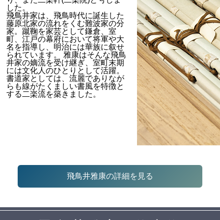
した。
飛鳥井家は、飛鳥時代に誕生した
藤原北家の流れをくむ難波家の分
家。蹴鞠を家芸として鎌倉、室
町、江戸の幕府において将軍や大
名を指導し、明治には華族に叙せ
られています。 雅康はそんな飛鳥
井家の嫡流を受け継ぎ、室町末期
には文化人のひとりとして活躍。
書道家としては、流麗でありなが
らも線がたくましい書風を特徴と
する二楽流を築きました。
飛鳥井雅康の詳細を見る