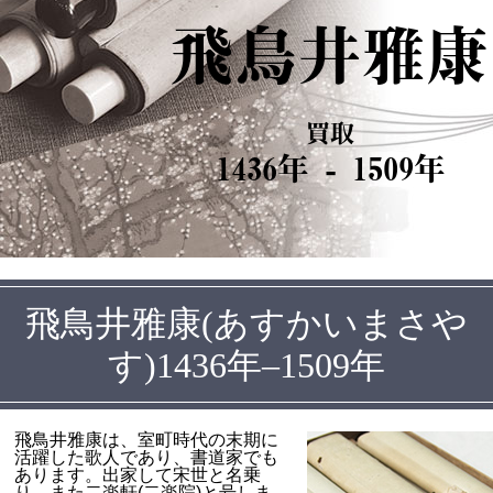
飛鳥井雅康
買取
1436年 - 1509年
飛鳥井雅康(あすかいまさや
す)1436年–1509年
飛鳥井雅康は、室町時代の末期に
活躍した歌人であり、書道家でも
あります。出家して宋世と名乗
り、また二楽軒(二楽院)と号しま