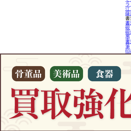
ラ
江
薩
書
書
硯
硯
墨
書
筆
印