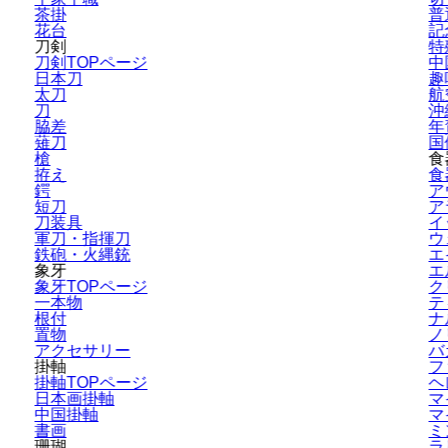
茶掛
普
花台
記
刀剣
特
刀剣TOPページ
中
日本刀
趣
太刀
航
刀
沖
脇差
年
薙刀
国
槍
食
拵え
食
鍔
ア
短刀
ア
刀装具
イ
軍刀・指揮刀
ウ
鉄砲・火縄銃
エ
象牙
エ
象牙TOPページ
ク
一本物
テ
根付
ナ
置物
ノ
アクセサリー
バ
掛軸
フ
掛軸TOPページ
ヘ
日本画掛軸
マ
中国掛軸
マ
書画
ミ
珊瑚
ラ