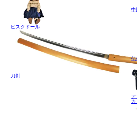
中
ビスクドール
仏
刀剣
ア
カ