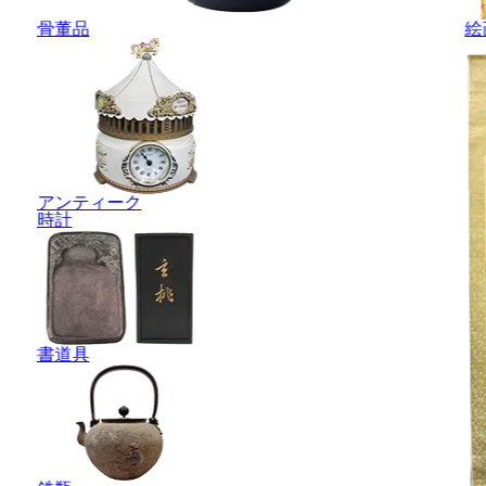
骨董品
絵
アンティーク
時計
書道具