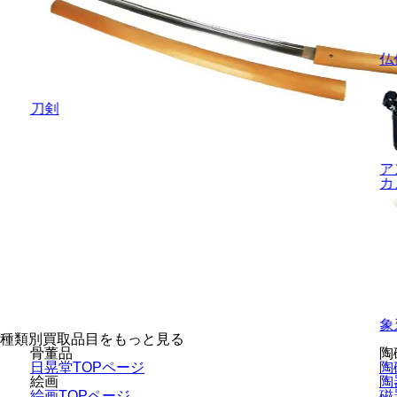
仏
刀剣
ア
カ
象
種類別買取品目をもっと見る
骨董品
陶
日晃堂TOPページ
陶
絵画
陶
絵画TOPページ
磁