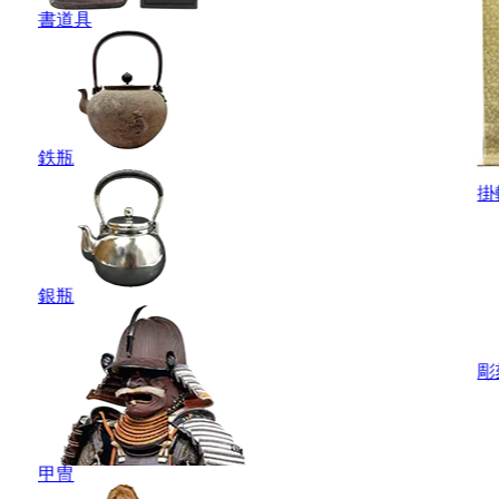
書道具
鉄瓶
掛
銀瓶
彫
甲冑