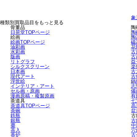
象
種類別買取品目をもっと見る
骨董品
陶
日晃堂TOPページ
陶
絵画
陶
絵画TOPページ
磁
油彩画
花
水彩画
古
版画
古
リトグラフ
益
シルクスクリーン
楽
日本画
古
現代アート
古
浮世絵
鍋
インテリア・
アート
志
セル画・原画
備
漫画原稿・
複製原画
有
茶道具
七
茶道具TOPページ
高
茶碗
盆
鉄瓶
古
銀瓶
古
棗
中
茶入
穴
香炉
古