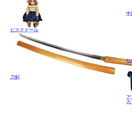
中
ビスクドール
仏
刀剣
ア
カ