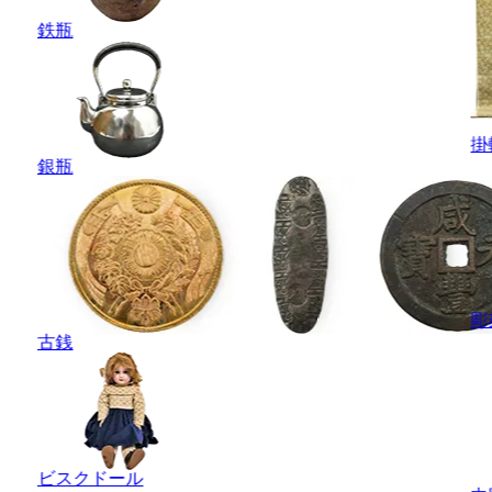
鉄瓶
掛
銀瓶
彫
古銭
ビスクドール