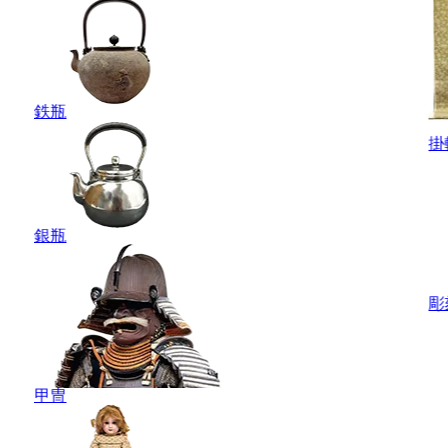
鉄瓶
掛
銀瓶
彫
甲冑