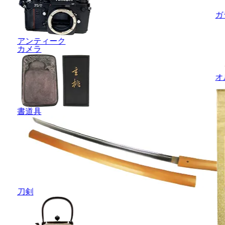
ガ
アンティーク
カメラ
オ
書道具
刀剣