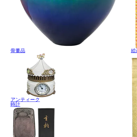
骨董品
絵
アンティーク
時計