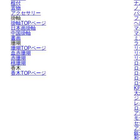
根付
ナ
置物
ノ
アクセサリー
バ
掛軸
フ
掛軸TOPページ
ヘ
日本画掛軸
マ
中国掛軸
マ
書画
ミ
珊瑚
ラ
珊瑚TOPページ
リ
血赤珊瑚
リ
赤珊瑚
リ
桃珊瑚
ロ
香木
ロ
香木TOPページ
ロ
ロ
ロ
K
大
ジ
レ
ロ
ア
モ
セ
ア
銀
和