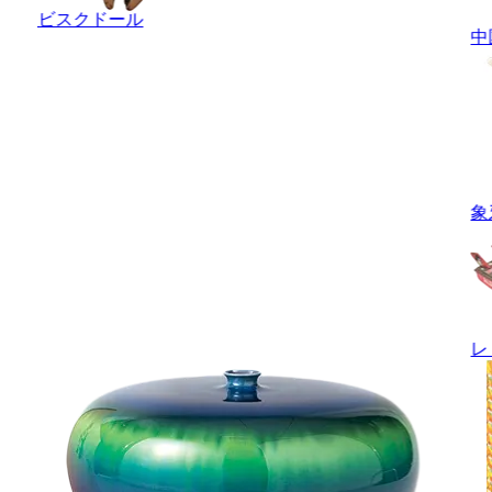
ビスクドール
中
象
レ