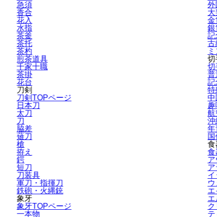
急須
外
香合
大
花入
金
水指
銀
茶釜
記
茶托
古
茶杓
ミ
煎茶道具
切
千家十職
切
茶掛
普
花台
記
刀剣
特
刀剣TOPページ
中
日本刀
趣
太刀
航
刀
沖
脇差
年
薙刀
国
槍
食
拵え
食
鍔
ア
短刀
ア
刀装具
イ
軍刀・指揮刀
ウ
鉄砲・火縄銃
エ
象牙
エ
象牙TOPページ
ク
一本物
テ