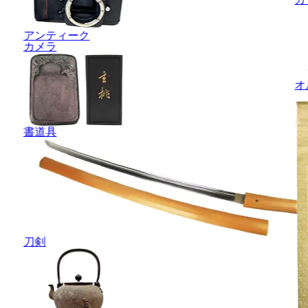
アンティーク
カメラ
オ
書道具
刀剣