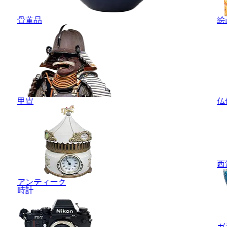
骨董品
絵
甲冑
仏
西
アンティーク
時計
ガ