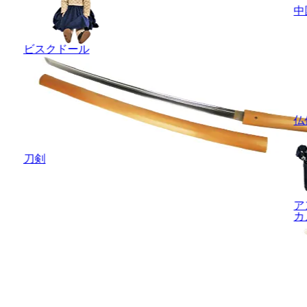
中
ビスクドール
仏
刀剣
ア
カ