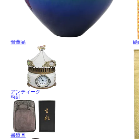
骨董品
絵
アンティーク
時計
書道具