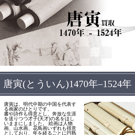
唐寅
買取
1470年 - 1524年
唐寅(とういん)1470年–1524年
唐寅は、明代中期の中国を代表す
る画家のひとりです。
書や詩作も得意とし、奔放な生涯
を送りつつ才子(天才)の名をほし
いままにしました。 絵画は人物
画、山水画、花鳥画いずれも得意
としており、年を経るごとに円熟