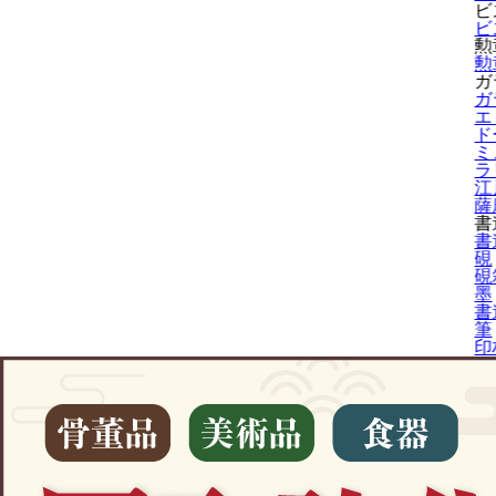
ビ
ビ
勲
勲
ガ
ガ
エ
ド
ミ
ラ
江
薩
書
書
硯
硯
墨
書
筆
印