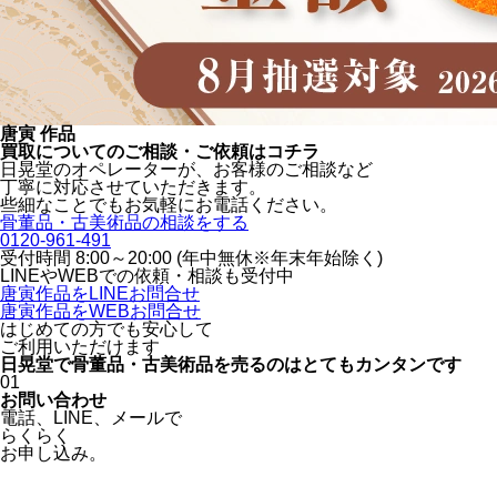
唐寅 作品
買取についてのご相談・ご依頼はコチラ
日晃堂のオペレーターが、お客様のご相談など
丁寧に対応させていただきます。
些細なことでもお気軽にお電話ください。
骨董品・古美術品の相談をする
0120-961-491
受付時間 8:00～20:00 (年中無休※年末年始除く)
LINEや
WEBでの依頼・相談も受付中
唐寅作品をLINEお問合せ
唐寅作品をWEBお問合せ
はじめての方でも安心
して
ご利用いただけます
日晃堂で骨董品・古美術品を
売るのはとても
カンタン
です
01
お問い合わせ
電話、
LINE、
メールで
らくらく
お申し込み。