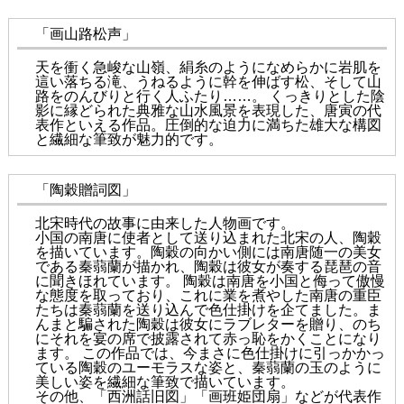
「画山路松声」
天を衝く急峻な山嶺、絹糸のようになめらかに岩肌を
這い落ちる滝、うねるように幹を伸ばす松、そして山
路をのんびりと行く人ふたり……。 くっきりとした陰
影に縁どられた典雅な山水風景を表現した、唐寅の代
表作といえる作品。圧倒的な迫力に満ちた雄大な構図
と繊細な筆致が魅力的です。
「陶穀贈詞図」
北宋時代の故事に由来した人物画です。
小国の南唐に使者として送り込まれた北宋の人、陶穀
を描いています。陶穀の向かい側には南唐随一の美女
である秦蒻蘭が描かれ、陶穀は彼女が奏する琵琶の音
に聞きほれています。 陶穀は南唐を小国と侮って傲慢
な態度を取っており、これに業を煮やした南唐の重臣
たちは秦蒻蘭を送り込んで色仕掛けを企てました。ま
んまと騙された陶穀は彼女にラブレターを贈り、のち
にそれを宴の席で披露されて赤っ恥をかくことになり
ます。 この作品では、今まさに色仕掛けに引っかかっ
ている陶穀のユーモラスな姿と、秦蒻蘭の玉のように
美しい姿を繊細な筆致で描いています。
その他、「西洲話旧図」「画班姫団扇」などが代表作