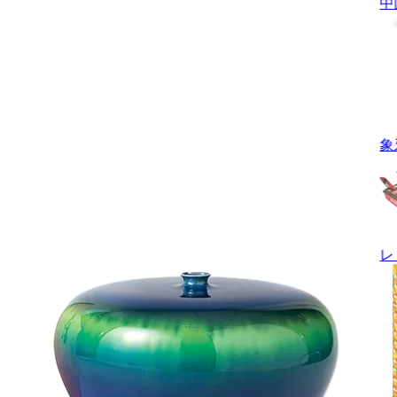
中
象
レ