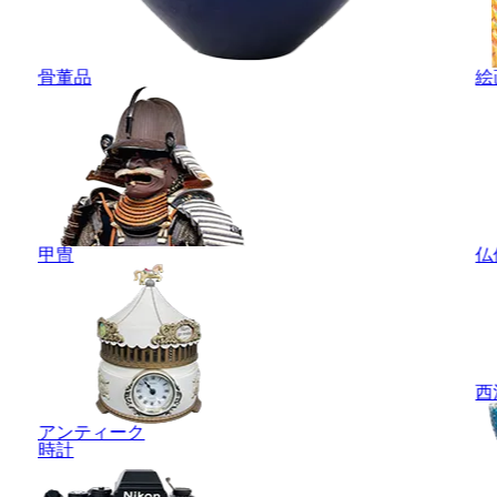
骨董品
絵
甲冑
仏
西
アンティーク
時計