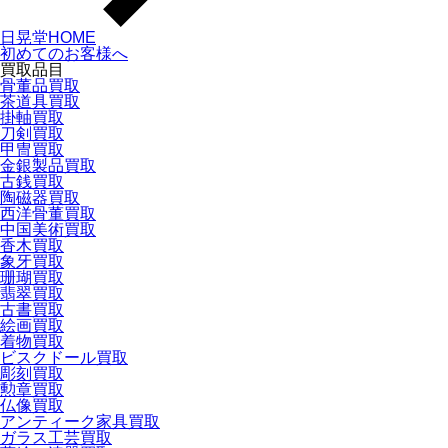
日晃堂HOME
初めてのお客様へ
買取品目
骨董品買取
茶道具買取
掛軸買取
刀剣買取
甲冑買取
金銀製品買取
古銭買取
陶磁器買取
西洋骨董買取
中国美術買取
香木買取
象牙買取
珊瑚買取
翡翠買取
古書買取
絵画買取
着物買取
ビスクドール買取
彫刻買取
勲章買取
仏像買取
アンティーク家具買取
ガラス工芸買取