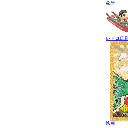
象牙
レトロ玩
絵画