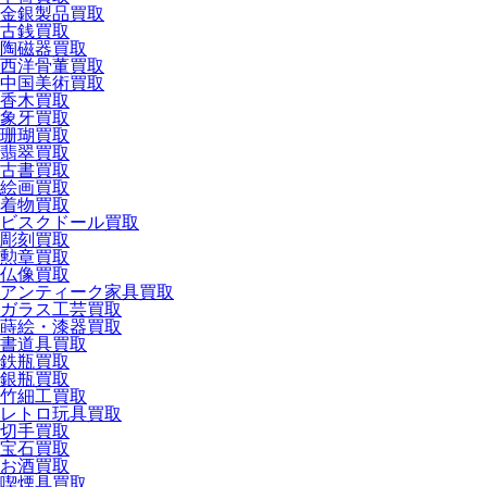
金銀製品買取
古銭買取
陶磁器買取
西洋骨董買取
中国美術買取
香木買取
象牙買取
珊瑚買取
翡翠買取
古書買取
絵画買取
着物買取
ビスクドール買取
彫刻買取
勲章買取
仏像買取
アンティーク家具買取
ガラス工芸買取
蒔絵・漆器買取
書道具買取
鉄瓶買取
銀瓶買取
竹細工買取
レトロ玩具買取
切手買取
宝石買取
お酒買取
喫煙具買取