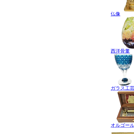
仏像
西洋骨董
ガラス工
オルゴー