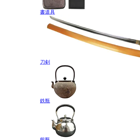
書道具
刀剣
鉄瓶
銀瓶