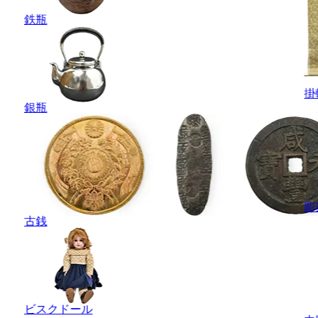
鉄瓶
掛
銀瓶
彫
古銭
ビスクドール