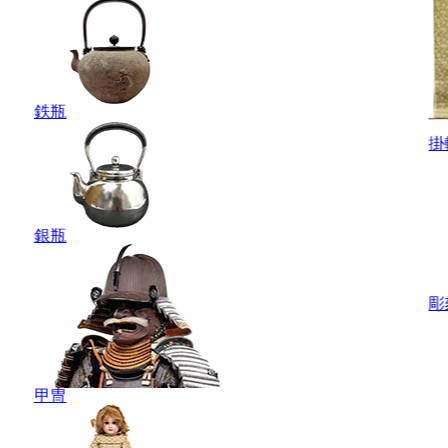
鉄瓶
掛
銀瓶
彫
甲冑