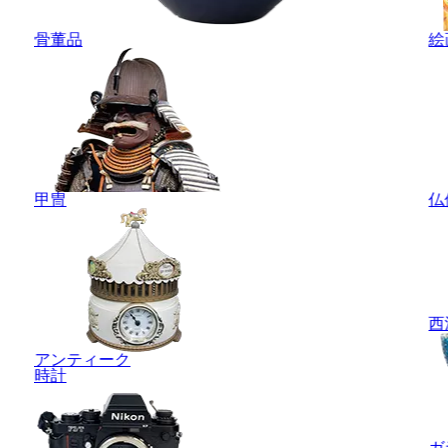
骨董品
絵
甲冑
仏
西
アンティーク
時計
ガ