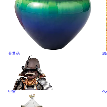
骨董品
絵
甲冑
仏