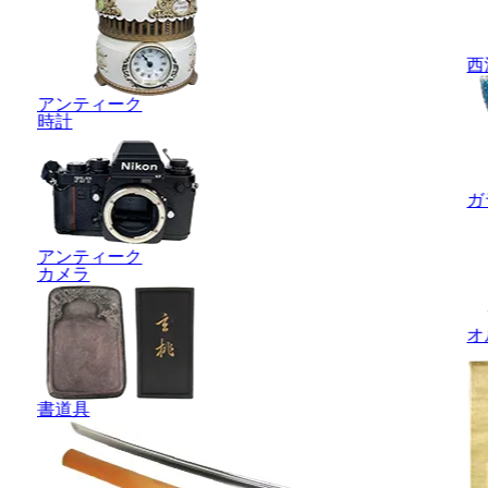
西
アンティーク
時計
ガ
アンティーク
カメラ
オ
書道具