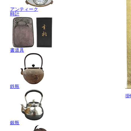
アンティーク
時計
書道具
鉄瓶
掛
銀瓶