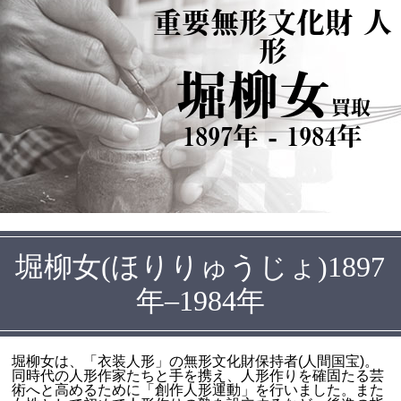
重要無形文化財 人
形
堀柳女
買取
1897年 - 1984年
堀柳女(ほりりゅうじょ)1897
年–1984年
堀柳女は、「衣装人形」の無形文化財保持者(人間国宝)。
同時代の人形作家たちと手を携え、人形作りを確固たる芸
術へと高めるために「創作人形運動」を行いました。また