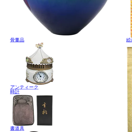
骨董品
絵
アンティーク
時計
書道具