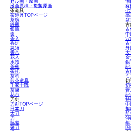
セル画・原画
備
漫画原稿・
複製原画
有
茶道具
七
茶道具TOPページ
高
茶碗
盆
鉄瓶
古
銀瓶
古
棗
中
茶入
穴
香炉
古
急須
外
香合
大
花入
金
水指
銀
茶釜
記
茶托
古
茶杓
ミ
煎茶道具
切
千家十職
切
茶掛
普
花台
記
刀剣
特
刀剣TOPページ
中
日本刀
趣
太刀
航
刀
沖
脇差
年
薙刀
国