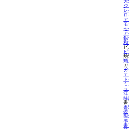
大
ジ
レ
ロ
ア
モ
セ
ア
銀
和
ビ
ビ
勲
勲
ガ
ガ
エ
ド
ミ
ラ
江
薩
書
書
硯
硯
墨
書