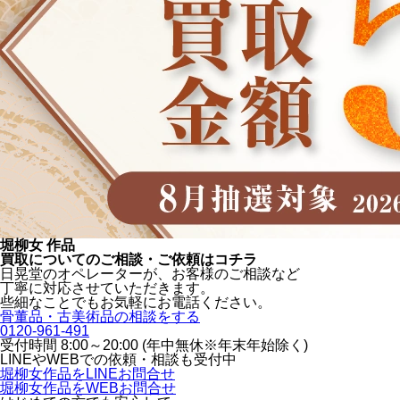
堀柳女 作品
買取についてのご相談・ご依頼はコチラ
日晃堂のオペレーターが、お客様のご相談など
丁寧に対応させていただきます。
些細なことでもお気軽にお電話ください。
骨董品・古美術品の相談をする
0120-961-491
受付時間 8:00～20:00 (年中無休※年末年始除く)
LINEや
WEBでの依頼・相談も受付中
堀柳女作品をLINEお問合せ
堀柳女作品をWEBお問合せ