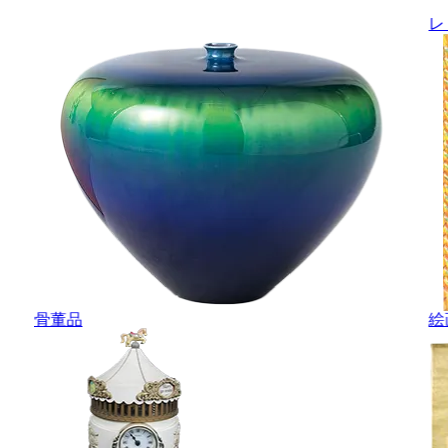
レ
骨董品
絵