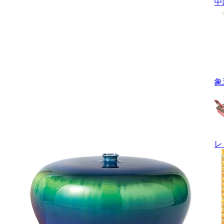
中
象
レ