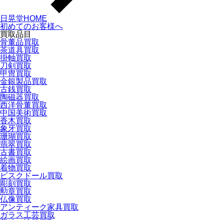
日晃堂HOME
初めてのお客様へ
買取品目
骨董品買取
茶道具買取
掛軸買取
刀剣買取
甲冑買取
金銀製品買取
古銭買取
陶磁器買取
西洋骨董買取
中国美術買取
香木買取
象牙買取
珊瑚買取
翡翠買取
古書買取
絵画買取
着物買取
ビスクドール買取
彫刻買取
勲章買取
仏像買取
アンティーク家具買取
ガラス工芸買取