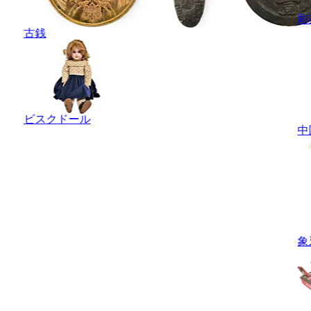
彫
古銭
ビスクドール
中
象