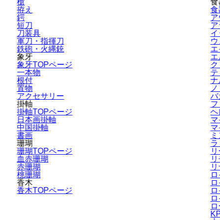
槍
食
拵え
食
鍔
ア
短刀
ア
刀装具
イ
軍刀・指揮刀
ウ
鉄砲・火縄銃
エ
象牙
エ
象牙TOPページ
ク
一本物
テ
根付
ナ
置物
ノ
アクセサリー
バ
掛軸
フ
掛軸TOPページ
ヘ
日本画掛軸
マ
中国掛軸
マ
書画
ミ
珊瑚
ラ
珊瑚TOPページ
リ
血赤珊瑚
リ
赤珊瑚
リ
桃珊瑚
ロ
香木
ロ
香木TOPページ
ロ
ロ
ロ
K