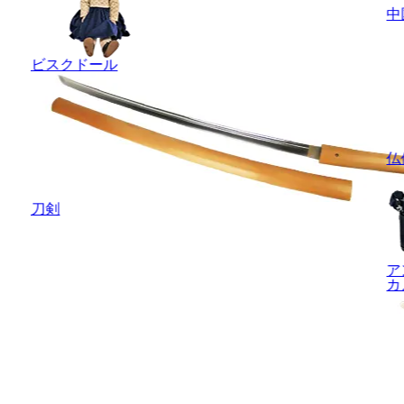
中
ビスクドール
仏
刀剣
ア
カ