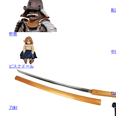
彫
甲冑
中
ビスクドール
仏
刀剣