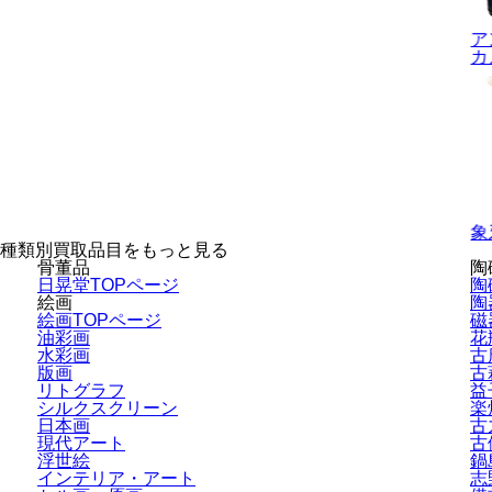
ア
カ
象
種類別買取品目をもっと見る
骨董品
陶
日晃堂TOPページ
陶
絵画
陶
絵画TOPページ
磁
油彩画
花
水彩画
古
版画
古
リトグラフ
益
シルクスクリーン
楽
日本画
古
現代アート
古
浮世絵
鍋
インテリア・
アート
志