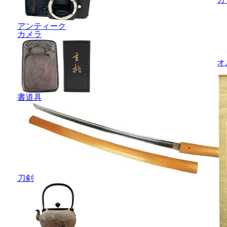
アンティーク
カメラ
オ
書道具
刀剣