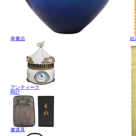
骨董品
絵
アンティーク
時計
書道具