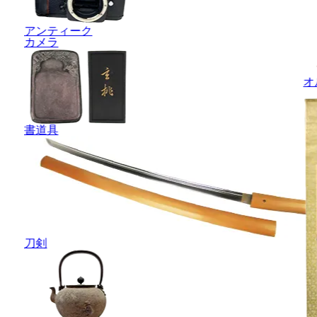
アンティーク
カメラ
オ
書道具
刀剣