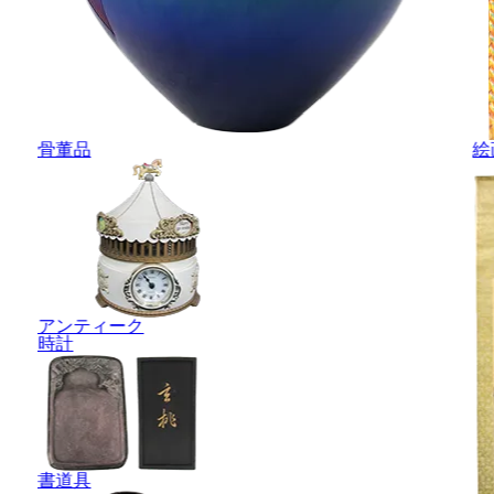
骨董品
絵
アンティーク
時計
書道具