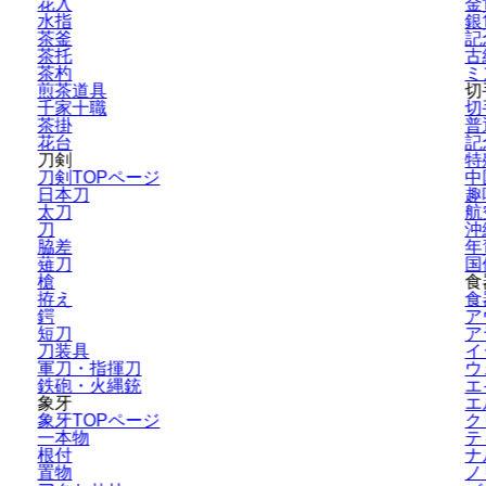
花入
金
水指
銀
茶釜
記
茶托
古
茶杓
ミ
煎茶道具
切
千家十職
切
茶掛
普
花台
記
刀剣
特
刀剣TOPページ
中
日本刀
趣
太刀
航
刀
沖
脇差
年
薙刀
国
槍
食
拵え
食
鍔
ア
短刀
ア
刀装具
イ
軍刀・指揮刀
ウ
鉄砲・火縄銃
エ
象牙
エ
象牙TOPページ
ク
一本物
テ
根付
ナ
置物
ノ