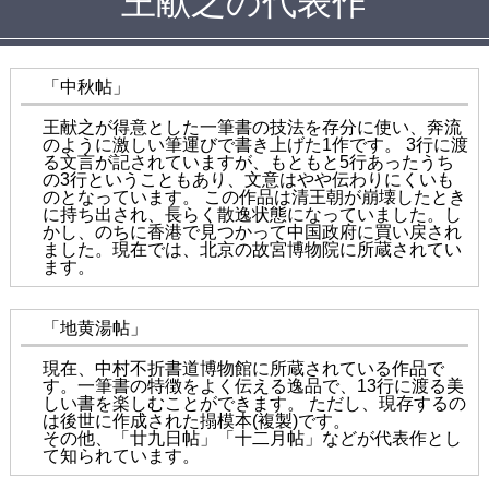
王献之の代表作
「中秋帖」
王献之が得意とした一筆書の技法を存分に使い、奔流
のように激しい筆運びで書き上げた1作です。 3行に渡
る文言が記されていますが、もともと5行あったうち
の3行ということもあり、文意はやや伝わりにくいも
のとなっています。 この作品は清王朝が崩壊したとき
に持ち出され、長らく散逸状態になっていました。し
かし、のちに香港で見つかって中国政府に買い戻され
ました。現在では、北京の故宮博物院に所蔵されてい
ます。
「地黄湯帖」
現在、中村不折書道博物館に所蔵されている作品で
す。一筆書の特徴をよく伝える逸品で、13行に渡る美
しい書を楽しむことができます。 ただし、現存するの
は後世に作成された搨模本(複製)です。
その他、「廿九日帖」「十二月帖」などが代表作とし
て知られています。