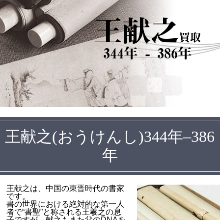
王献之
買取
344年 - 386年
王献之(おうけんし)344年–386
年
王献之は、中国の東晋時代の書家
です。
書の世界における絶対的な第一人
者で“書聖”と称される王羲之の息
子ですが、献之もまた父のDNAを