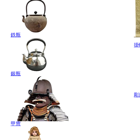
鉄瓶
掛
銀瓶
彫
甲冑