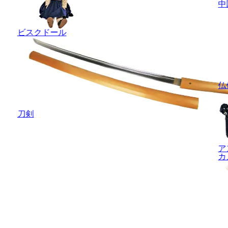
中
ビスクドール
仏
刀剣
ア
カ