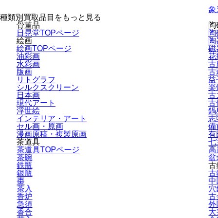
象
種類別買取品目をもっと見る
骨董品
陶
日晃堂TOPページ
陶
絵画
陶
絵画TOPページ
磁
油彩画
花
水彩画
古
版画
古
リトグラフ
益
シルクスクリーン
楽
日本画
古
現代アート
古
浮世絵
鍋
インテリア・
アート
志
セル画・原画
備
漫画原稿・
複製原画
有
茶道具
七
茶道具TOPページ
高
茶碗
盆
鉄瓶
古
銀瓶
古
棗
中
茶入
穴
香炉
古
急須
外
香合
大