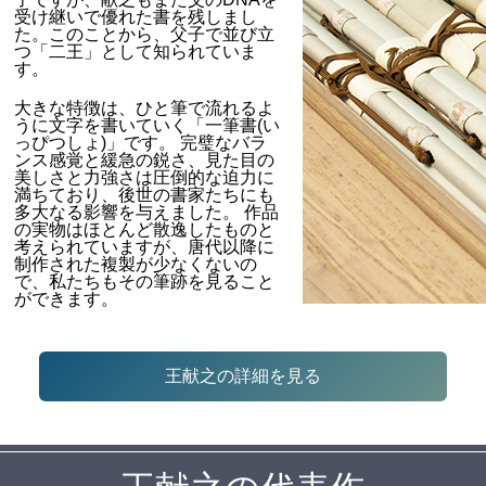
受け継いで優れた書を残しまし
た。このことから、父子で並び立
つ「二王」として知られていま
す。
大きな特徴は、ひと筆で流れるよ
うに文字を書いていく「一筆書(い
っぴつしょ)」です。 完璧なバラ
ンス感覚と緩急の鋭さ、見た目の
美しさと力強さは圧倒的な迫力に
満ちており、後世の書家たちにも
多大なる影響を与えました。 作品
の実物はほとんど散逸したものと
考えられていますが、唐代以降に
制作された複製が少なくないの
で、私たちもその筆跡を見ること
ができます。
王献之の詳細を見る