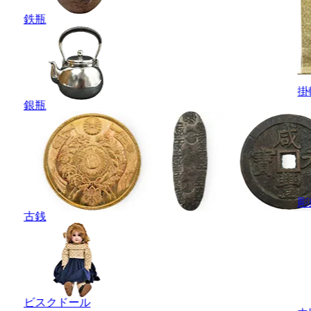
鉄瓶
掛
銀瓶
彫
古銭
ビスクドール