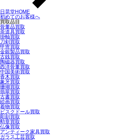
日晃堂HOME
初めてのお客様へ
買取品目
骨董品買取
茶道具買取
掛軸買取
刀剣買取
甲冑買取
金銀製品買取
古銭買取
陶磁器買取
西洋骨董買取
中国美術買取
香木買取
象牙買取
珊瑚買取
翡翠買取
古書買取
絵画買取
着物買取
ビスクドール買取
彫刻買取
勲章買取
仏像買取
アンティーク家具買取
ガラス工芸買取