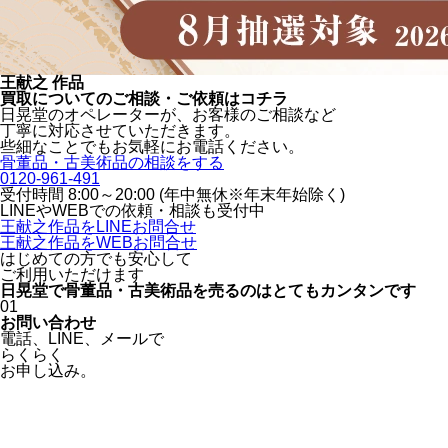
王献之 作品
買取についてのご相談・ご依頼はコチラ
日晃堂のオペレーターが、お客様のご相談など
丁寧に対応させていただきます。
些細なことでもお気軽にお電話ください。
骨董品・古美術品の相談をする
0120-961-491
受付時間 8:00～20:00 (年中無休※年末年始除く)
LINEや
WEBでの依頼・相談も受付中
王献之作品をLINEお問合せ
王献之作品をWEBお問合せ
はじめての方でも安心
して
ご利用いただけます
日晃堂で骨董品・古美術品を
売るのはとても
カンタン
です
01
お問い合わせ
電話、
LINE、
メールで
らくらく
お申し込み。