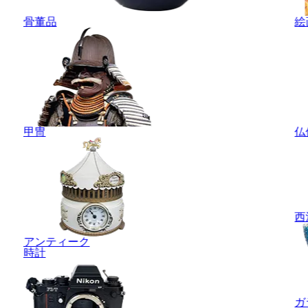
骨董品
絵
甲冑
仏
西
アンティーク
時計
ガ