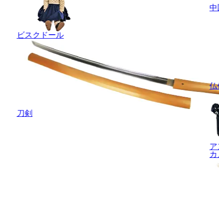
中
ビスクドール
仏
刀剣
ア
カ