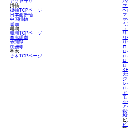
アクセサリー
バ
掛軸
フ
掛軸TOPページ
ヘ
日本画掛軸
マ
中国掛軸
マ
書画
ミ
珊瑚
ラ
珊瑚TOPページ
リ
血赤珊瑚
リ
赤珊瑚
リ
桃珊瑚
ロ
香木
ロ
香木TOPページ
ロ
ロ
ロ
K
大
ジ
レ
ロ
ア
モ
セ
ア
銀
和
ビ
ビ