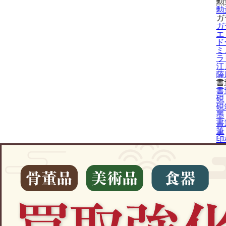
勲
勲
ガ
ガ
エ
ド
ミ
ラ
江
薩
書
書
硯
硯
墨
書
筆
印