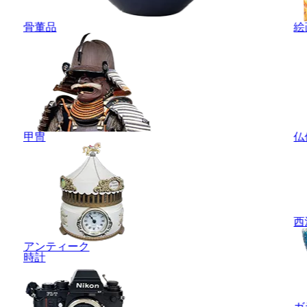
骨董品
絵
甲冑
仏
西
アンティーク
時計
ガ