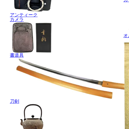
アンティーク
カメラ
オ
書道具
刀剣