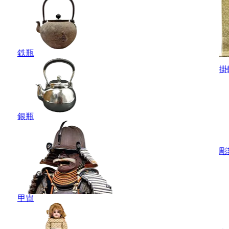
鉄瓶
掛
銀瓶
彫
甲冑