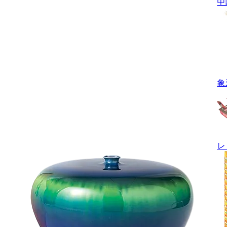
中
象
レ