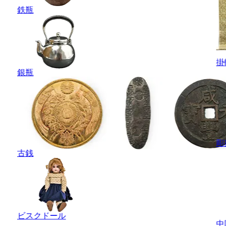
鉄瓶
掛
銀瓶
彫
古銭
ビスクドール
中