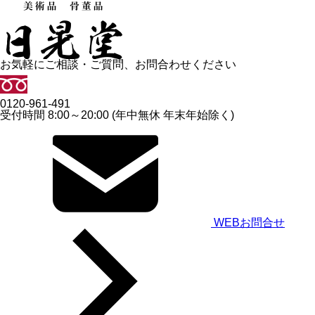
お気軽にご相談・ご質問、お問合わせください
0120-961-491
受付時間 8:00～20:00 (年中無休 年末年始除く)
WEBお問合せ