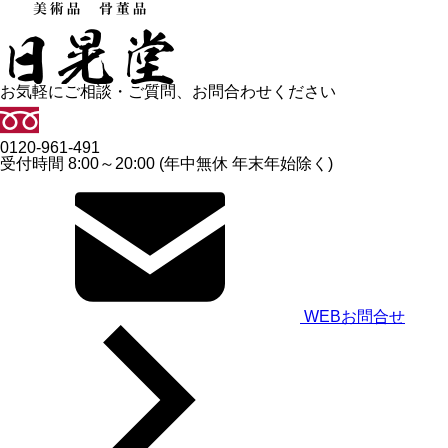
お気軽にご相談・ご質問、お問合わせください
0120-961-491
受付時間 8:00～20:00 (年中無休 年末年始除く)
WEBお問合せ