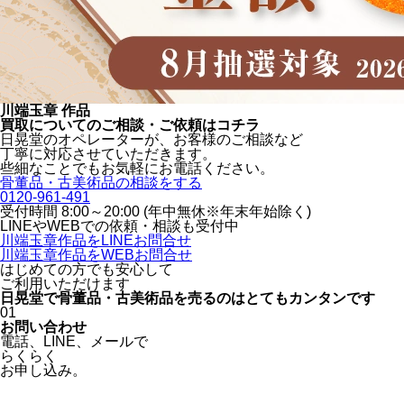
川端玉章 作品
買取についてのご相談・ご依頼はコチラ
日晃堂のオペレーターが、お客様のご相談など
丁寧に対応させていただきます。
些細なことでもお気軽にお電話ください。
骨董品・古美術品の相談をする
0120-961-491
受付時間 8:00～20:00 (年中無休※年末年始除く)
LINEや
WEBでの依頼・相談も受付中
川端玉章作品をLINEお問合せ
川端玉章作品をWEBお問合せ
はじめての方でも安心
して
ご利用いただけます
日晃堂で骨董品・古美術品を
売るのはとても
カンタン
です
01
お問い合わせ
電話、
LINE、
メールで
らくらく
お申し込み。