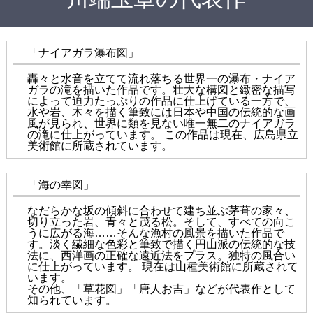
「ナイアガラ瀑布図」
轟々と水音を立てて流れ落ちる世界一の瀑布・ナイア
ガラの滝を描いた作品です。壮大な構図と緻密な描写
によって迫力たっぷりの作品に仕上げている一方で、
水や岩、木々を描く筆致には日本や中国の伝統的な画
風が見られ、世界に類を見ない唯一無二のナイアガラ
の滝に仕上がっています。 この作品は現在、広島県立
美術館に所蔵されています。
「海の幸図」
なだらかな坂の傾斜に合わせて建ち並ぶ茅葺の家々、
切り立った岩、青々と茂る松。そして、すべての向こ
うに広がる海……そんな漁村の風景を描いた作品で
す。淡く繊細な色彩と筆致で描く円山派の伝統的な技
法に、西洋画の正確な遠近法をプラス。独特の風合い
に仕上がっています。 現在は山種美術館に所蔵されて
います。
その他、「草花図」「唐人お吉」などが代表作として
知られています。