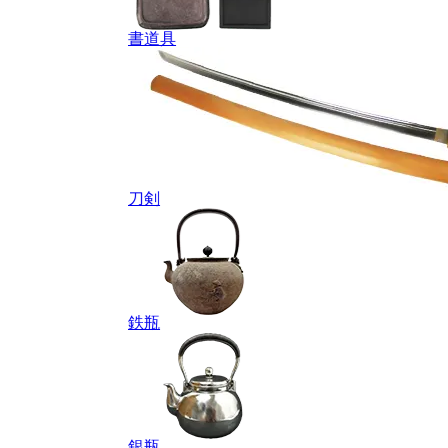
書道具
刀剣
鉄瓶
銀瓶