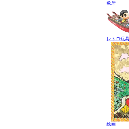
象牙
レトロ玩
絵画