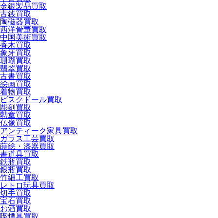
金銀製品買取
古銭買取
陶磁器買取
西洋骨董買取
中国美術買取
香木買取
象牙買取
珊瑚買取
翡翠買取
古書買取
絵画買取
着物買取
ビスクドール買取
彫刻買取
勲章買取
仏像買取
アンティーク家具買取
ガラス工芸買取
蒔絵・漆器買取
書道具買取
鉄瓶買取
銀瓶買取
竹細工買取
レトロ玩具買取
切手買取
宝石買取
お酒買取
喫煙具買取