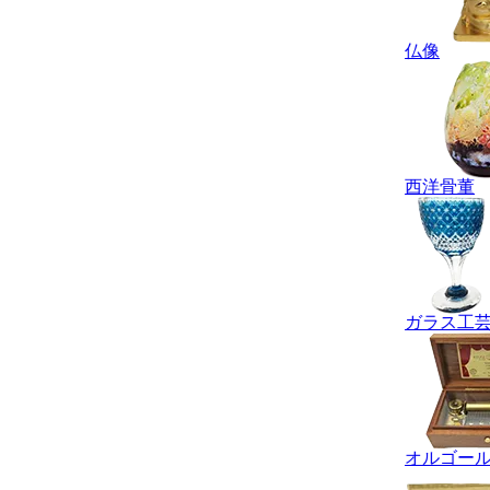
仏像
西洋骨董
ガラス工
オルゴー