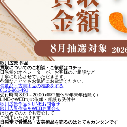
歌川広景 作品
買取についてのご相談・ご依頼はコチラ
日晃堂のオペレーターが、お客様のご相談など
丁寧に対応させていただきます。
些細なことでもお気軽にお電話ください。
骨董品・古美術品の相談をする
0120-961-491
受付時間 8:00～20:00 (年中無休※年末年始除く)
LINEや
WEBでの依頼・相談も受付中
歌川広景作品をLINEお問合せ
歌川広景作品をWEBお問合せ
はじめての方でも安心
して
ご利用いただけます
日晃堂で骨董品・古美術品を
売るのはとても
カンタン
です
01