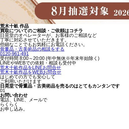
荒木十畝 作品
買取についてのご相談・ご依頼はコチラ
日晃堂のオペレーターが、お客様のご相談など
丁寧に対応させていただきます。
些細なことでもお気軽にお電話ください。
骨董品・古美術品の相談をする
0120-961-491
受付時間 8:00～20:00 (年中無休※年末年始除く)
LINEや
WEBでの依頼・相談も受付中
荒木十畝作品をLINEお問合せ
荒木十畝作品をWEBお問合せ
はじめての方でも安心
して
ご利用いただけます
日晃堂で骨董品・古美術品を
売るのはとても
カンタン
です
01
お問い合わせ
電話、
LINE、
メールで
らくらく
お申し込み。