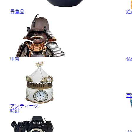
骨董品
絵
甲冑
仏
西
アンティーク
時計
ガ