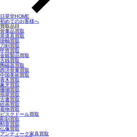
日晃堂HOME
初めてのお客様へ
買取品目
骨董品買取
茶道具買取
掛軸買取
刀剣買取
甲冑買取
金銀製品買取
古銭買取
陶磁器買取
西洋骨董買取
中国美術買取
香木買取
象牙買取
珊瑚買取
翡翠買取
古書買取
絵画買取
着物買取
ビスクドール買取
彫刻買取
勲章買取
仏像買取
アンティーク家具買取