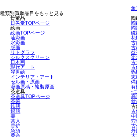
象
種類別買取品目をもっと見る
骨董品
陶
日晃堂TOPページ
陶
絵画
陶
絵画TOPページ
磁
油彩画
花
水彩画
古
版画
古
リトグラフ
益
シルクスクリーン
楽
日本画
古
現代アート
古
浮世絵
鍋
インテリア・
アート
志
セル画・原画
備
漫画原稿・
複製原画
有
茶道具
七
茶道具TOPページ
高
茶碗
盆
鉄瓶
古
銀瓶
古
棗
中
茶入
穴
香炉
古
急須
外
香合
大