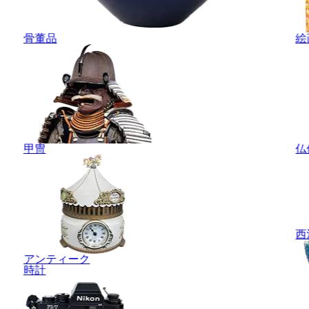
骨董品
絵
甲冑
仏
西
アンティーク
時計