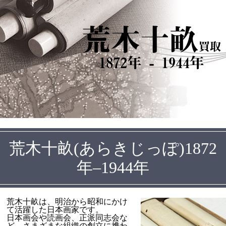
荒木十畝
買取
1872年 - 1944年
荒木十畝(あらきじっぽ)1872
年–1944年
荒木十畝は、明治から昭和にかけ
て活躍した日本画家です。
日本画会や読画会、正派同志会な
ど、さまざまな組織の創立に携わ