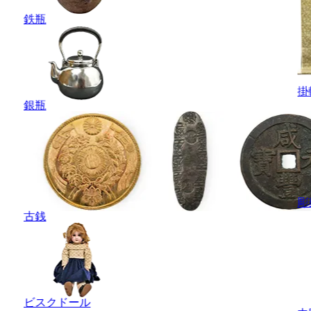
鉄瓶
掛
銀瓶
彫
古銭
ビスクドール