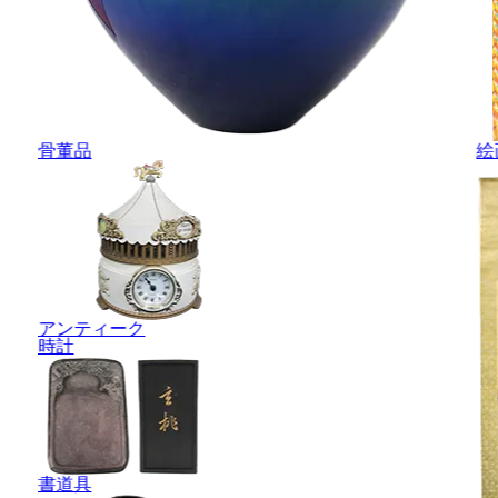
骨董品
絵
アンティーク
時計
書道具