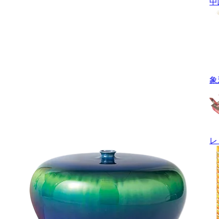
中
象
レ