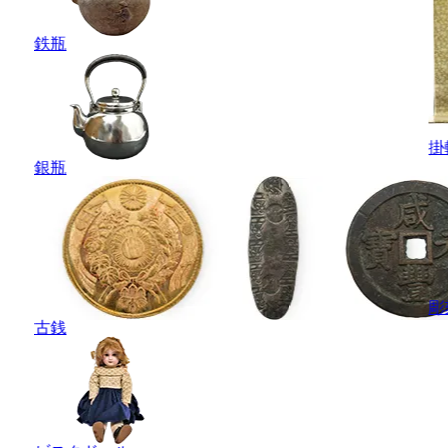
鉄瓶
掛
銀瓶
彫
古銭