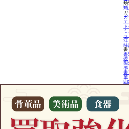
勲
勲
ガ
ガ
エ
ド
ミ
ラ
江
薩
書
書
硯
硯
墨
書
筆
印