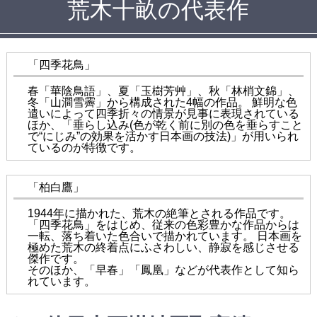
荒木十畝の代表作
「四季花鳥」
春「華陰鳥語」、夏「玉樹芳艸」、秋「林梢文錦」、
冬「山澗雪霽」から構成された4幅の作品。 鮮明な色
遣いによって四季折々の情景が見事に表現されている
ほか、「垂らし込み(色が乾く前に別の色を垂らすこと
で“にじみ”の効果を活かす日本画の技法)」が用いられ
ているのが特徴です。
「柏白鷹」
1944年に描かれた、荒木の絶筆とされる作品です。
「四季花鳥」をはじめ、従来の色彩豊かな作品からは
一転、落ち着いた色合いで描かれています。 日本画を
極めた荒木の終着点にふさわしい、静寂を感じさせる
傑作です。
そのほか、「早春」「鳳凰」などが代表作として知ら
れています。