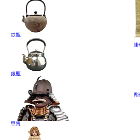
鉄瓶
掛
銀瓶
彫
甲冑