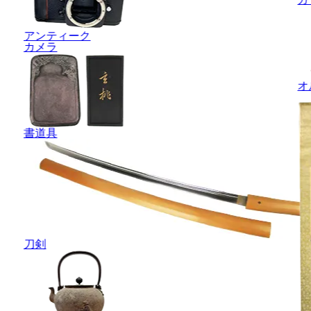
アンティーク
カメラ
オ
書道具
刀剣