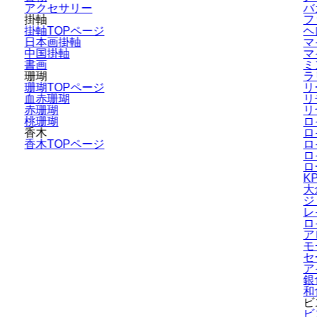
アクセサリー
バ
掛軸
フ
掛軸TOPページ
ヘ
日本画掛軸
マ
中国掛軸
マ
書画
ミ
珊瑚
ラ
珊瑚TOPページ
リ
血赤珊瑚
リ
赤珊瑚
リ
桃珊瑚
ロ
香木
ロ
香木TOPページ
ロ
ロ
ロ
K
大
ジ
レ
ロ
ア
モ
セ
ア
銀
和
ビ
ビ