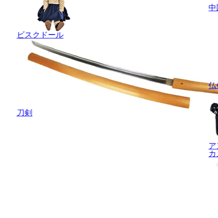
中
ビスクドール
仏
刀剣
ア
カ