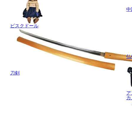
中
ビスクドール
仏
刀剣
ア
カ