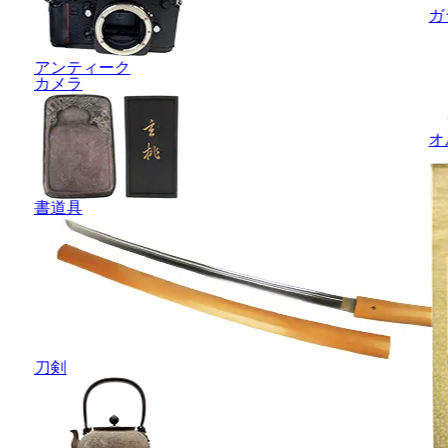
ガ
アンティーク
カメラ
オ
書道具
刀剣