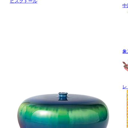
ビスクドール
中
象
レ