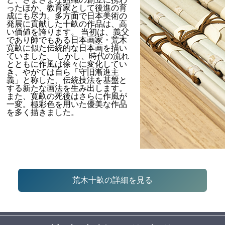
ったほか、教育家として後進の育
成にも尽力。多方面で日本美術の
発展に貢献した十畝の作品は、高
い価値を誇ります。 当初は、義父
であり師でもある日本画家・荒木
寛畝に似た伝統的な日本画を描い
ていました。 しかし、時代の流れ
とともに作風は徐々に変化してい
き、やがては自ら「守旧漸進主
義」と称した、伝統技法を基盤と
する新たな画法を生み出します。
また、寛畝の死後はさらに作風が
一変。極彩色を用いた優美な作品
を多く描きました。
荒木十畝の詳細を見る