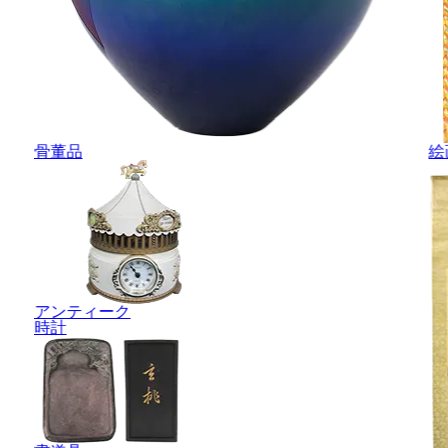
骨董品
絵
アンティーク
時計