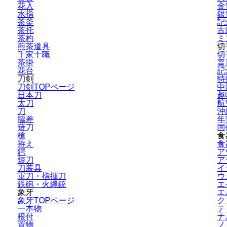
花入
金
水指
銀
茶釜
記
茶托
古
茶杓
ミ
煎茶道具
切
千家十職
切
茶掛
普
花台
記
刀剣
特
刀剣TOPページ
中
日本刀
趣
太刀
航
刀
沖
脇差
年
薙刀
国
槍
食
拵え
食
鍔
ア
短刀
ア
刀装具
イ
軍刀・指揮刀
ウ
鉄砲・火縄銃
エ
象牙
エ
象牙TOPページ
ク
一本物
テ
根付
ナ
置物
ノ