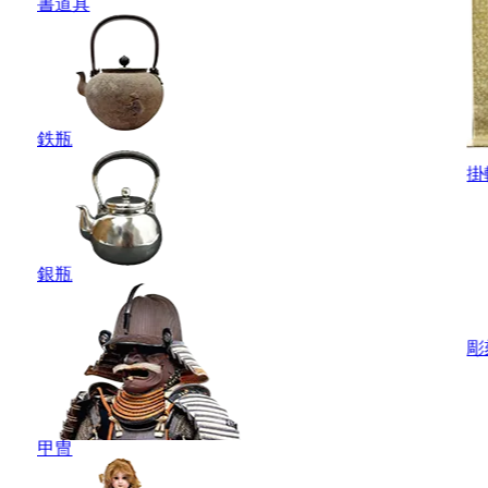
書道具
鉄瓶
掛
銀瓶
彫
甲冑