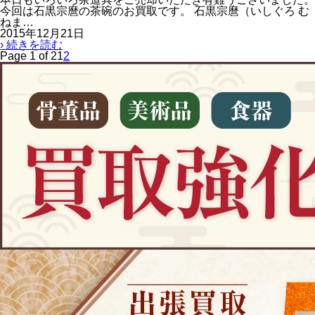
今回は石黒宗麿の茶碗のお買取です。 石黒宗麿（いしぐろ む
ねま…
2015年12月21日
› 続きを読む
Page 1 of 2
1
2