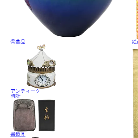
骨董品
絵
アンティーク
時計
書道具