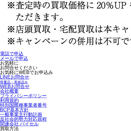
電話で申込
メールで申込
お気軽に
お問合せください
お気軽にWEBでお申込み
LINEお問合せ
骨董品・美術品を
WEBお問合せ
会社概要
プライバシーポリシー
利用規約
特別国際種事業者番号
BCP基本方針
一般事業主行動計画
反社会的勢力対応規程
関連会社 バイセル
買取方法