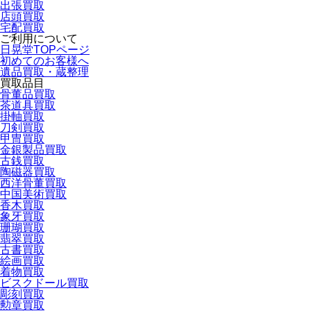
出張買取
店頭買取
宅配買取
ご利用について
日晃堂TOPページ
初めてのお客様へ
遺品買取・蔵整理
買取品目
骨董品買取
茶道具買取
掛軸買取
刀剣買取
甲冑買取
金銀製品買取
古銭買取
陶磁器買取
西洋骨董買取
中国美術買取
香木買取
象牙買取
珊瑚買取
翡翠買取
古書買取
絵画買取
着物買取
ビスクドール買取
彫刻買取
勲章買取