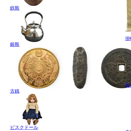
鉄瓶
掛
銀瓶
彫
古銭
ビスクドール