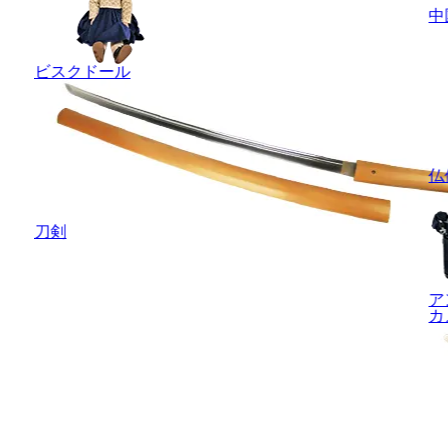
中
ビスクドール
仏
刀剣
ア
カ