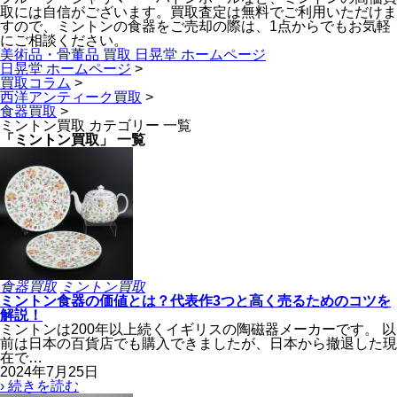
取には自信がございます。買取査定は無料でご利用いただけま
すので、ミントンの食器をご売却の際は、1点からでもお気軽
にご相談ください。
美術品・骨董品 買取 日晃堂 ホームページ
日晃堂 ホームページ
>
買取コラム
>
西洋アンティーク買取
>
食器買取
>
ミントン買取 カテゴリー 一覧
「ミントン買取」 一覧
食器買取
ミントン買取
ミントン食器の価値とは？代表作3つと高く売るためのコツを
解説！
ミントンは200年以上続くイギリスの陶磁器メーカーです。 以
前は日本の百貨店でも購入できましたが、日本から撤退した現
在で…
2024年7月25日
› 続きを読む