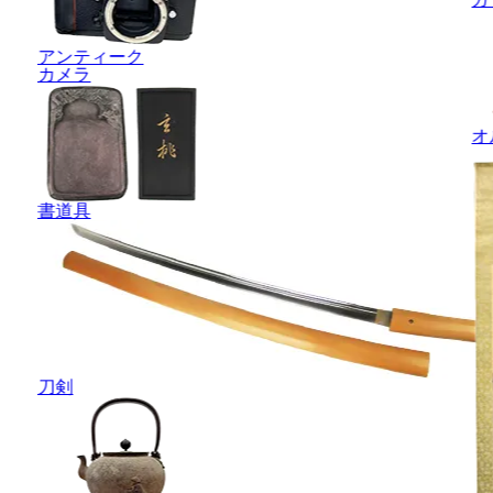
アンティーク
カメラ
オ
書道具
刀剣