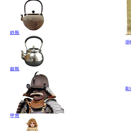
鉄瓶
掛
銀瓶
彫
甲冑