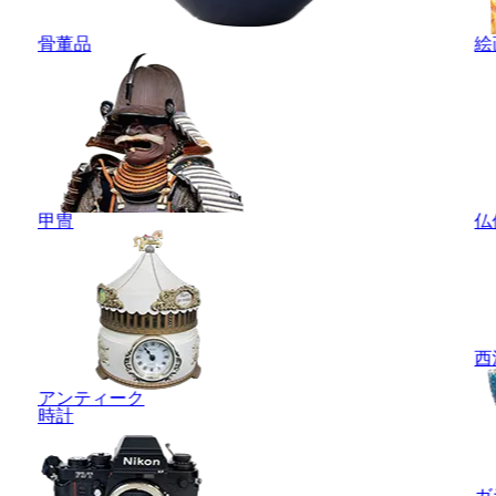
骨董品
絵
甲冑
仏
西
アンティーク
時計
ガ