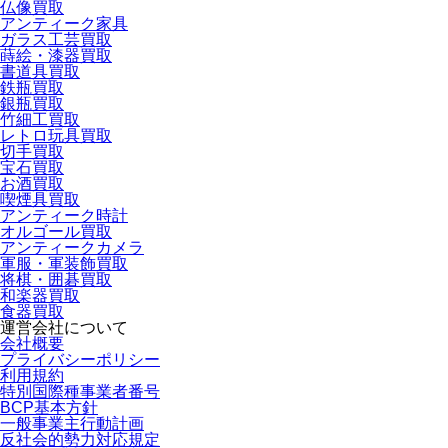
仏像買取
アンティーク家具
ガラス工芸買取
蒔絵・漆器買取
書道具買取
鉄瓶買取
銀瓶買取
竹細工買取
レトロ玩具買取
切手買取
宝石買取
お酒買取
喫煙具買取
アンティーク時計
オルゴール買取
アンティークカメラ
軍服・軍装飾買取
将棋・囲碁買取
和楽器買取
食器買取
運営会社について
会社概要
プライバシーポリシー
利用規約
特別国際種事業者番号
BCP基本方針
一般事業主行動計画
反社会的勢力対応規定