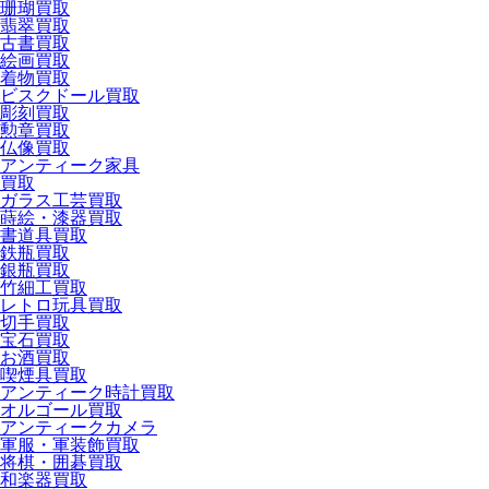
珊瑚買取
翡翠買取
古書買取
絵画買取
着物買取
ビスクドール買取
彫刻買取
勲章買取
仏像買取
アンティーク家具
買取
ガラス工芸買取
蒔絵・漆器買取
書道具買取
鉄瓶買取
銀瓶買取
竹細工買取
レトロ玩具買取
切手買取
宝石買取
お酒買取
喫煙具買取
アンティーク時計買取
オルゴール買取
アンティークカメラ
軍服・軍装飾買取
将棋・囲碁買取
和楽器買取