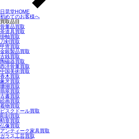
日晃堂HOME
初めてのお客様へ
買取品目
骨董品買取
茶道具買取
掛軸買取
刀剣買取
甲冑買取
金銀製品買取
古銭買取
陶磁器買取
西洋骨董買取
中国美術買取
香木買取
象牙買取
珊瑚買取
翡翠買取
古書買取
絵画買取
着物買取
ビスクドール買取
彫刻買取
勲章買取
仏像買取
アンティーク家具買取
ガラス工芸買取