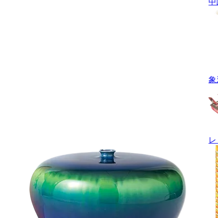
中
象
レ