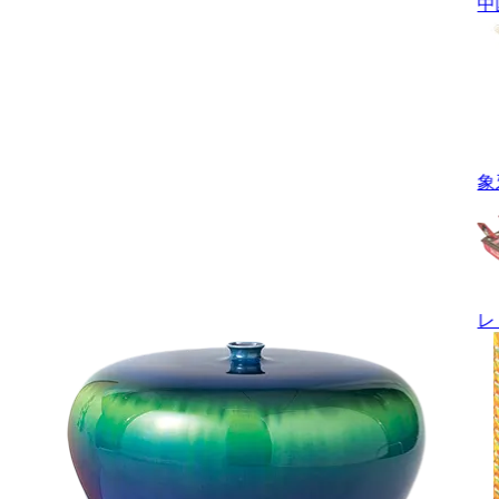
中
象
レ