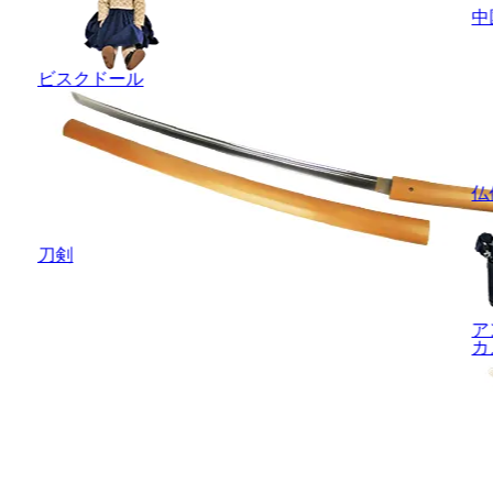
中
ビスクドール
仏
刀剣
ア
カ