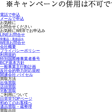
電話で申込
メールで申込
お気軽に
お問合せください
お気軽にWEBでお申込み
LINEお問合せ
骨董品・美術品を
WEBお問合せ
会社概要
プライバシーポリシー
利用規約
特別国際種事業者番号
BCP基本方針
一般事業主行動計画
反社会的勢力対応規程
関連会社 バイセル
買取方法
出張買取
店頭買取
宅配買取
ご利用について
日晃堂TOPページ
初めてのお客様へ
遺品買取・蔵整理
買取品目