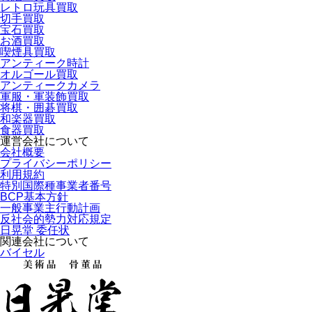
レトロ玩具買取
切手買取
宝石買取
お酒買取
喫煙具買取
アンティーク時計
オルゴール買取
アンティークカメラ
軍服・軍装飾買取
将棋・囲碁買取
和楽器買取
食器買取
運営会社について
会社概要
プライバシーポリシー
利用規約
特別国際種事業者番号
BCP基本方針
一般事業主行動計画
反社会的勢力対応規定
日晃堂 委任状
関連会社について
バイセル