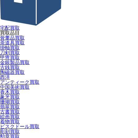
宅配買取
買取品目
骨董品買取
茶道具買取
掛軸買取
刀剣買取
甲冑買取
金銀製品買取
古銭買取
陶磁器買取
西洋
アンティーク買取
中国美術買取
香木買取
象牙買取
珊瑚買取
翡翠買取
古書買取
絵画買取
着物買取
ビスクドール買取
彫刻買取
勲章買取