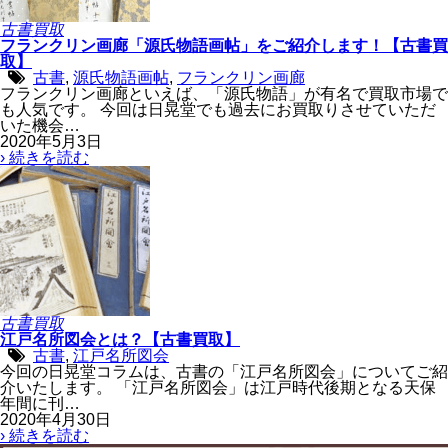
古書買取
フランクリン画廊「源氏物語画帖」をご紹介します！【古書買
取】
古書
,
源氏物語画帖
,
フランクリン画廊
フランクリン画廊といえば、「源氏物語」が有名で買取市場で
も人気です。 今回は日晃堂でも過去にお買取りさせていただ
いた機会…
2020年5月3日
› 続きを読む
古書買取
江戸名所図会とは？【古書買取】
古書
,
江戸名所図会
今回の日晃堂コラムは、古書の「江戸名所図会」についてご紹
介いたします。 「江戸名所図会」は江戸時代後期となる天保
年間に刊…
2020年4月30日
› 続きを読む