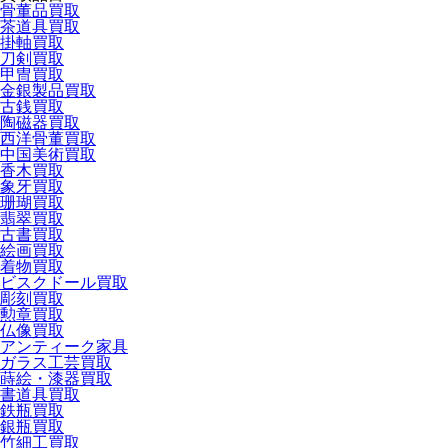
骨董品買取
茶道具買取
掛軸買取
刀剣買取
甲冑買取
金銀製品買取
古銭買取
陶磁器買取
西洋骨董買取
中国美術買取
香木買取
象牙買取
珊瑚買取
翡翠買取
古書買取
絵画買取
着物買取
ビスクドール買取
彫刻買取
勲章買取
仏像買取
アンティーク家具
ガラス工芸買取
蒔絵・漆器買取
書道具買取
鉄瓶買取
銀瓶買取
竹細工買取