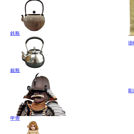
鉄瓶
掛
銀瓶
彫
甲冑