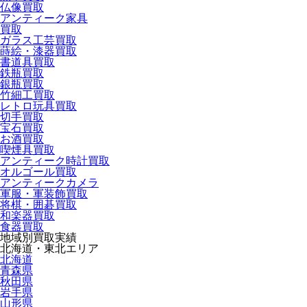
仏像買取
アンティーク家具
買取
ガラス工芸買取
蒔絵・漆器買取
書道具買取
鉄瓶買取
銀瓶買取
竹細工買取
レトロ玩具買取
切手買取
宝石買取
お酒買取
喫煙具買取
アンティーク時計買取
オルゴール買取
アンティークカメラ
軍服・軍装飾買取
将棋・囲碁買取
和楽器買取
食器買取
地域別買取実績
北海道・東北エリア
北海道
青森県
秋田県
岩手県
山形県