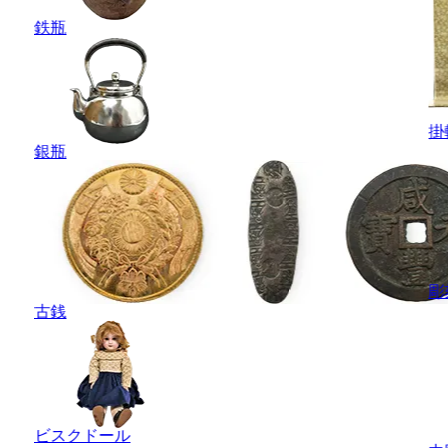
鉄瓶
掛
銀瓶
彫
古銭
ビスクドール