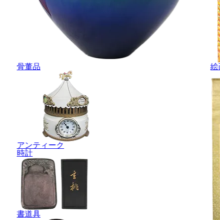
骨董品
絵
アンティーク
時計
書道具