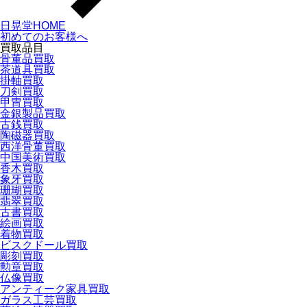
日晃堂HOME
初めてのお客様へ
買取品目
骨董品買取
茶道具買取
掛軸買取
刀剣買取
甲冑買取
金銀製品買取
古銭買取
陶磁器買取
西洋骨董買取
中国美術買取
香木買取
象牙買取
珊瑚買取
翡翠買取
古書買取
絵画買取
着物買取
ビスクドール買取
彫刻買取
勲章買取
仏像買取
アンティーク家具買取
ガラス工芸買取