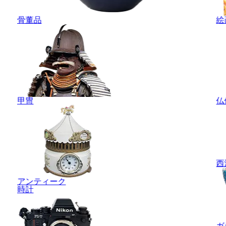
骨董品
絵
甲冑
仏
西
アンティーク
時計
ガ