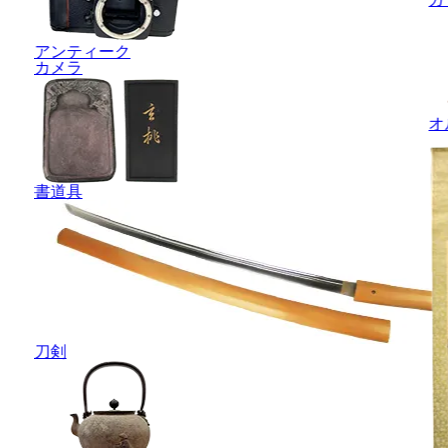
アンティーク
カメラ
オ
書道具
刀剣