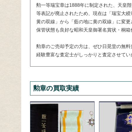
勲一等瑞宝章は1888年に制定された、天皇
等表記が廃止されたため、現在は「瑞宝大綬章
黄の双線」から「藍の地に黄の双線」に変更
保管状態も良好な昭和天皇御署名賞状・桐箱
勲章のご売却予定の方は、ぜひ日晃堂の無料
経験豊富な査定士がしっかりと査定させてい
勲章の買取実績