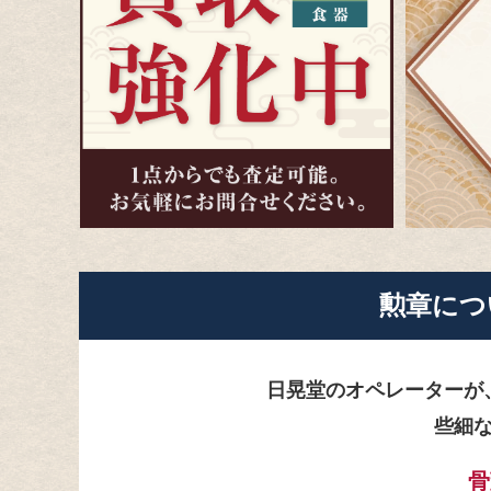
勲章に
つ
日晃堂のオペレーターが
些細
骨