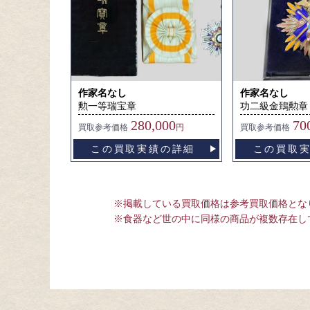
作家名なし
作家名なし
勲一等瑞宝章
功二級金鵄勲章
280,000
70
買取
参考価格
円
買取
参考価格
この買取実績の詳細
この買取
※掲載している買取価格は参考買取価格とな
※食器など世の中に同様の商品が複数存在し