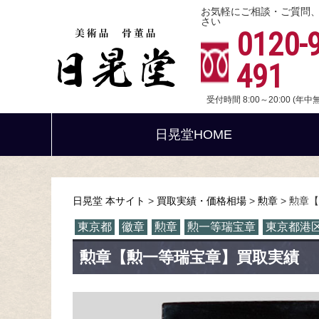
お気軽にご相談・ご質問
さい
0120-
491
受付時間 8:00～20:00 (年
日晃堂HOME
日晃堂 本サイト
買取実績・価格相場
勲章
勲章【
東京都
徽章
勲章
勲一等瑞宝章
東京都港
勲章【勲一等瑞宝章】買取実績