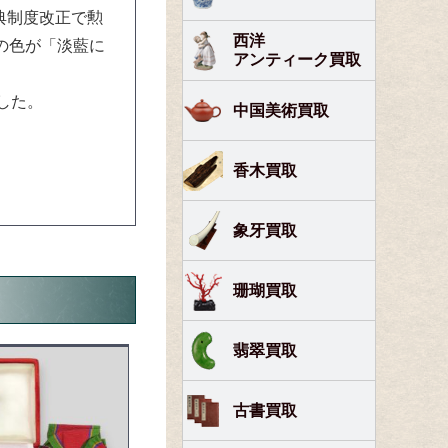
典制度改正で勲
西洋
の色が「淡藍に
アンティーク買取
した。
中国美術買取
香木買取
象牙買取
珊瑚買取
翡翠買取
古書買取