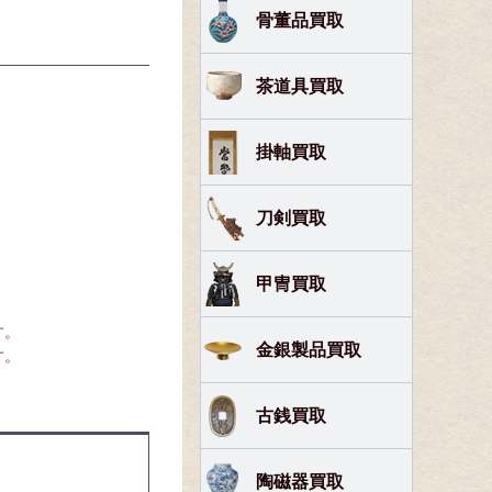
骨董品買取
茶道具買取
掛軸買取
刀剣買取
甲冑買取
す。
金銀製品買取
す。
古銭買取
陶磁器買取