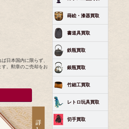
蒔絵・漆器買取
書道具買取
鉄瓶買取
れば日本国内に限らず、
ます。勲章のご売却をお
銀瓶買取
。
竹細工買取
レトロ玩具買取
切手買取