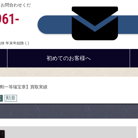
、お問合わせくだ
961-
中無休 年末年始除く)
初めてのお客様へ
勲一等瑞宝章】買取実績
区
勲章