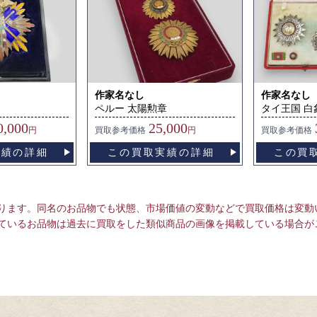
作家名なし
作家名なし
ペルー 太陽勲章
タイ王国 白
0,000
25,000
円
買取
参考価格
円
買取
参考価格
実績の詳細
この買取実績の詳細
この買
ります。同名のお品物でも状態、市場価値の変動などで買取価格は変動
ているお品物は過去に買取をした類似商品の画像を掲載している場合が