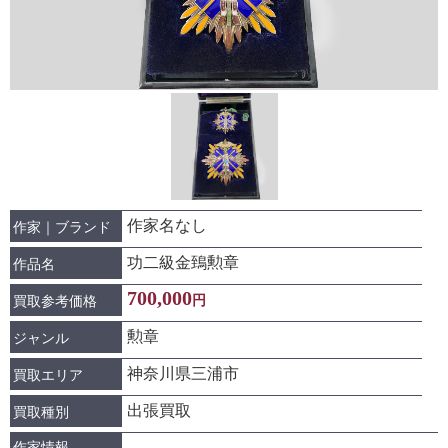
作家名なし
作家｜ブランド
功二級金鵄勲章
作品名
700,000
円
買取参考価格
勲章
ジャンル
神奈川県三浦市
買取エリア
出張買取
買取種別
作家情報