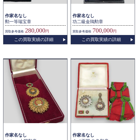
作家名なし
作家名なし
勲一等瑞宝章
功二級金鵄勲章
280,000
700,000
円
円
買取
参考価格
買取
参考価格
この買取実績の詳細
この買取実績の詳細
作家名なし
作家名なし