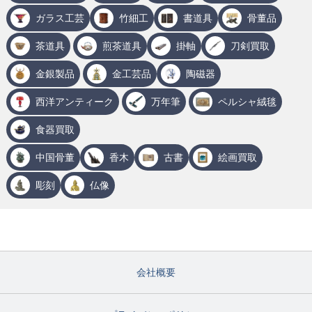
ガラス工芸
竹細工
書道具
骨董品
茶道具
煎茶道具
掛軸
刀剣買取
金銀製品
金工芸品
陶磁器
西洋アンティーク
万年筆
ペルシャ絨毯
食器買取
中国骨董
香木
古書
絵画買取
彫刻
仏像
会社概要