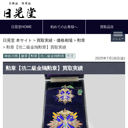
日晃堂HOME
初めてのお客様へ
買取品目
日晃堂 本サイト
買取実績・価格相場
勲章
勲章【功二級金鵄勲章】買取実績
神奈川県
徽章
勲章
功二級金鵄勲章
勲章
2025年7月18日(金)
勲章【功二級金鵄勲章】買取実績