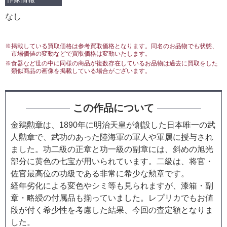
なし
※掲載している買取価格は参考買取価格となります。同名のお品物でも状態、
市場価値の変動などで買取価格は変動いたします。
※食器など世の中に同様の商品が複数存在しているお品物は過去に買取をした
類似商品の画像を掲載している場合がございます。
この作品について
金鵄勲章は、1890年に明治天皇が創設した日本唯一の武
人勲章で、武功のあった陸海軍の軍人や軍属に授与され
ました。功二級の正章と功一級の副章には、斜めの旭光
部分に黄色の七宝が用いられています。二級は、将官・
佐官最高位の功級である非常に希少な勲章です。
経年劣化による変色やシミ等も見られますが、漆箱・副
章・略綬の付属品も揃っていました。レプリカでもお値
段が付く希少性を考慮した結果、今回の査定額となりま
した。