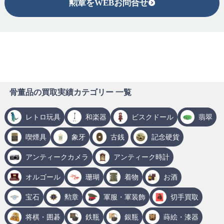
勲章をWEBお問合せ
骨董品の買取実績カテゴリー 一覧
レトロ玩具
和楽器
ビスクドール
翡翠
喫煙具
象牙
古銭
記念硬貨
アンティークカメラ
アンティーク時計
オルゴール
珊瑚
着物
お酒
宝石
勲章
軍服・軍装飾
切手買取
将棋・囲碁
鉄瓶
銀瓶
蒔絵・漆器