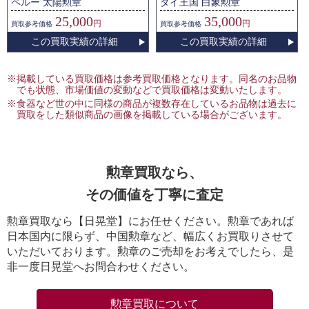
ペルー 太陽勲章
タイ王国 白象勲章
25,000
35,000
円
円
買取
参考価格
買取
参考価格
この買取実績の詳細
この買取実績の詳細
※掲載している買取価格は参考買取価格となります。同名のお品物
でも状態、市場価値の変動などで買取価格は変動いたします。
※食器など世の中に同様の商品が複数存在しているお品物は過去に
買取をした類似商品の画像を掲載している場合がございます。
勲章買取なら、
その価値を丁寧に査定
勲章買取なら【日晃堂】にお任せください。勲章であれば
日本国内に限らず、中国勲章など、幅広くお買取りさせて
いただいております。勲章のご売却をお考えでしたら、是
非一度日晃堂へお問合わせください。
勲章買取について