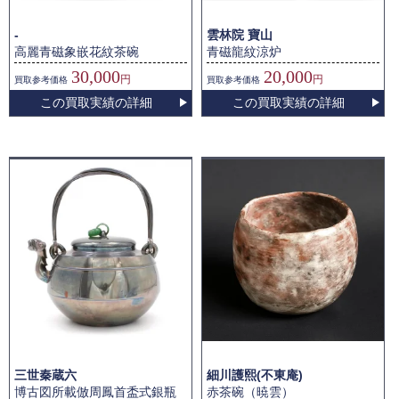
-
雲林院 寶山
高麗青磁象嵌花紋茶碗
青磁龍紋涼炉
30,000
20,000
円
円
買取
参考価格
買取
参考価格
この買取実績の詳細
この買取実績の詳細
三世秦蔵六
細川護熙(不東庵)
博古図所載倣周鳳首盉式銀瓶
赤茶碗（暁雲）