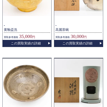
-
-
黄釉盃洗
高麗茶碗
35,000
30,000
円
円
買取
参考価格
買取
参考価格
この買取実績の詳細
この買取実績の詳細