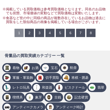
※掲載している買取価格は参考買取価格となります。同名のお品物
でも状態、市場価値の変動などで買取価格は変動いたします。
※食器など世の中に同様の商品が複数存在しているお品物は過去に
買取をした類似商品の画像を掲載している場合がございます。
1
2
3
4
5
6
7
8
骨董品の買取実績カテゴリー 一覧
着物
お酒
宝石
勲章
軍服・軍装飾
切手買取
将棋・囲碁
レトロ玩具
和楽器
ビスクドール
翡翠
喫煙具
象牙
古銭
記念硬貨
アンティークカメラ
アンティーク時計