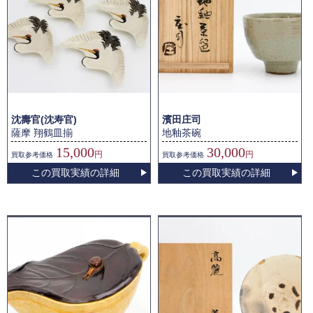
沈壽官(沈寿官)
濱田庄司
薩摩 翔鶴皿揃
地釉茶碗
15,000
30,000
円
円
買取
参考価格
買取
参考価格
この買取実績の詳細
この買取実績の詳細