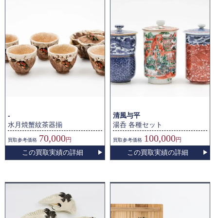
-
清風与平
水月焼蟹紋茶器揃
湯呑 各種セット
70,000
100,000
円
円
買取
参考価格
買取
参考価格
この買取実績の詳細
この買取実績の詳細