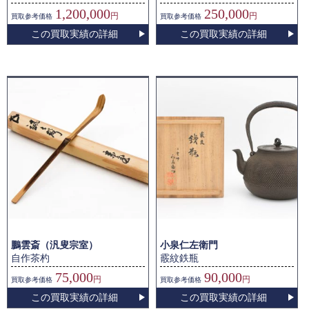
1,200,000
250,000
円
円
買取
参考価格
買取
参考価格
この買取実績の詳細
この買取実績の詳細
鵬雲斎（汎叟宗室）
小泉仁左衛門
自作茶杓
霰紋鉄瓶
75,000
90,000
円
円
買取
参考価格
買取
参考価格
この買取実績の詳細
この買取実績の詳細