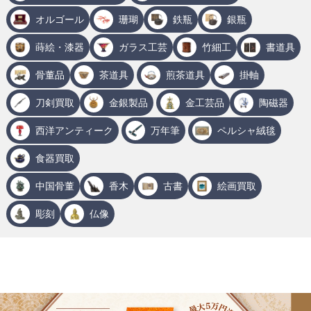
オルゴール
珊瑚
鉄瓶
銀瓶
蒔絵・漆器
ガラス工芸
竹細工
書道具
骨董品
茶道具
煎茶道具
掛軸
刀剣買取
金銀製品
金工芸品
陶磁器
西洋アンティーク
万年筆
ペルシャ絨毯
食器買取
中国骨董
香木
古書
絵画買取
彫刻
仏像