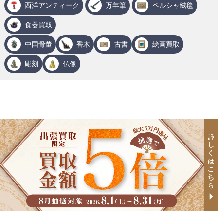
西洋アンティーク
万年筆
ペルシャ絨毯
食器買取
中国骨董
香木
古書
絵画買取
彫刻
仏像