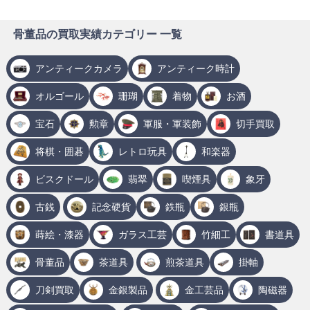
骨董品の買取実績カテゴリー 一覧
アンティークカメラ
アンティーク時計
オルゴール
珊瑚
着物
お酒
宝石
勲章
軍服・軍装飾
切手買取
将棋・囲碁
レトロ玩具
和楽器
ビスクドール
翡翠
喫煙具
象牙
古銭
記念硬貨
鉄瓶
銀瓶
蒔絵・漆器
ガラス工芸
竹細工
書道具
骨董品
茶道具
煎茶道具
掛軸
刀剣買取
金銀製品
金工芸品
陶磁器