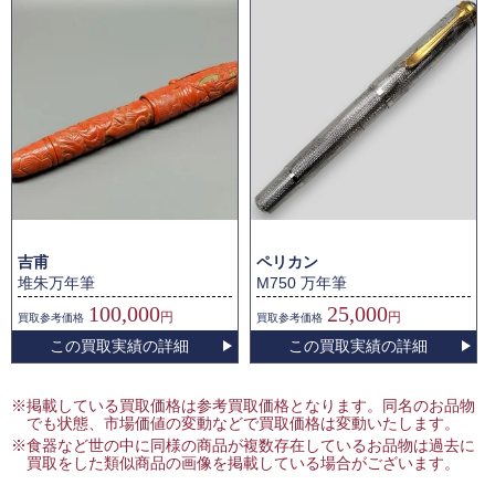
吉甫
ペリカン
堆朱万年筆
M750 万年筆
100,000
25,000
円
円
買取
参考価格
買取
参考価格
この買取実績の詳細
この買取実績の詳細
※掲載している買取価格は参考買取価格となります。同名のお品物
でも状態、市場価値の変動などで買取価格は変動いたします。
※食器など世の中に同様の商品が複数存在しているお品物は過去に
買取をした類似商品の画像を掲載している場合がございます。