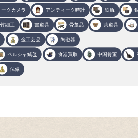
ィークカメラ
アンティーク時計
鉄瓶
竹細工
書道具
骨董品
茶道具
金工芸品
陶磁器
ペルシャ絨毯
食器買取
中国骨董
仏像