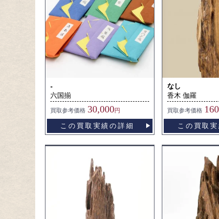
-
なし
六国揃
香木 伽羅
30,000
160
買取
参考価格
円
買取
参考価格
この買取実績の詳細
この買取実