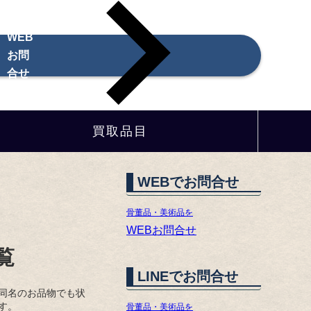
WEB
お問
合せ
買取品目
WEBでお問合せ
骨董品・美術品を
WEBお問合せ
覧
LINEでお問合せ
同名のお品物でも状
す。
骨董品・美術品を