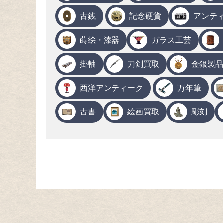
古銭
記念硬貨
アンテ
蒔絵・漆器
ガラス工芸
掛軸
刀剣買取
金銀製品
西洋アンティーク
万年筆
古書
絵画買取
彫刻