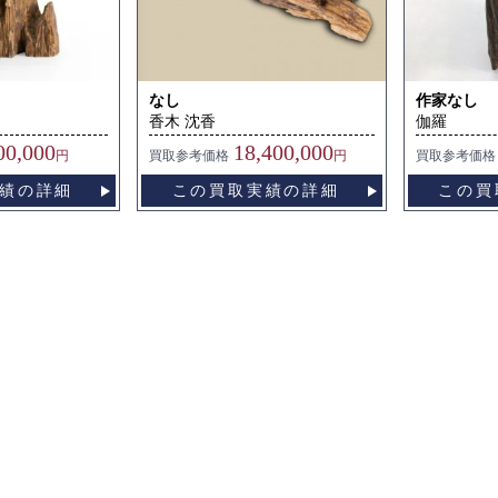
なし
作家なし
香木 沈香
伽羅
00,000
18,400,000
円
買取
参考価格
円
買取
参考価格
績の詳細
この買取実績の詳細
この買