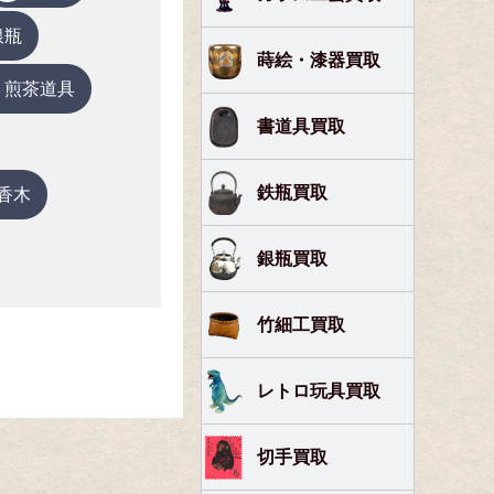
銀瓶
蒔絵・漆器買取
煎茶道具
書道具買取
鉄瓶買取
香木
銀瓶買取
竹細工買取
レトロ玩具買取
切手買取