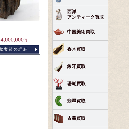
西洋
アンティーク買取
中国美術買取
4,000,000
円
香木買取
取実績の詳細
象牙買取
珊瑚買取
翡翠買取
古書買取