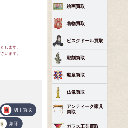
絵画買取
着物買取
ビスクドール買取
いたします。
ございます。
彫刻買取
勲章買取
仏像買取
アンティーク家具
切手買取
買取
象牙
ガラス工芸買取