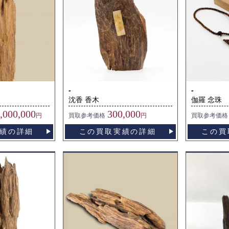
-
-
沈香 香木
伽羅 念珠
,000,000
300,000
円
買取
参考価格
円
買取
参考価格
績の詳細
この買取実績の詳細
この買