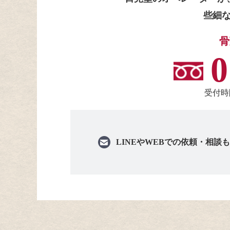
些細
骨
0
受付時間
LINEや
WEBでの依頼・相談