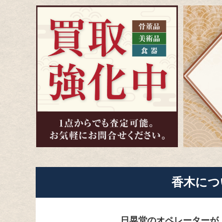
香木に
つ
日晃堂のオペレーターが