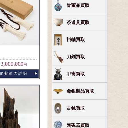
骨董品買取
茶道具買取
掛軸買取
刀剣買取
3,000,000
円
取実績の詳細
甲冑買取
金銀製品買取
古銭買取
陶磁器買取