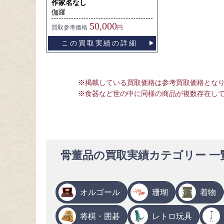
作家名なし
伽羅
50,000
買取
参考価格
円
この買取実績の詳細
※掲載している買取価格は参考買取価格とな
※食器など世の中に同様の商品が複数存在し
骨董品の買取実績カテゴリー 一
オルゴール
珊瑚
着物
将棋・囲碁
レトロ玩具