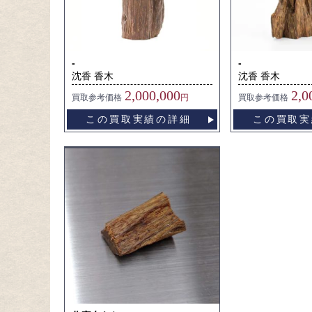
-
-
沈香 香木
沈香 香木
2,000,000
2,0
買取
参考価格
円
買取
参考価格
この買取実績の詳細
この買取実