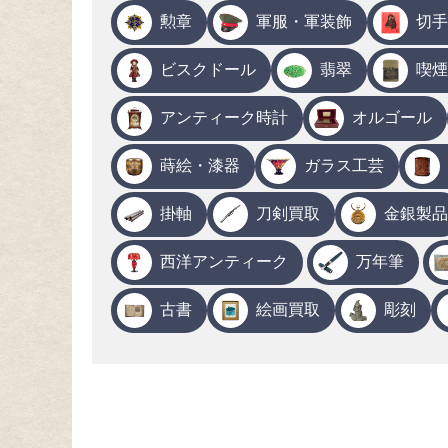
勲章
軍服・軍装飾
切手
ビスクドール
翡翠
喫煙
アンティーク時計
オルゴール
蒔絵・漆器
ガラス工芸
掛軸
刀剣買取
金銀製品
西洋アンティーク
万年筆
古書
絵画買取
彫刻