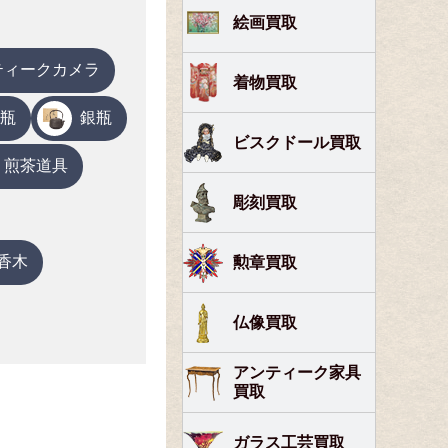
絵画買取
ティークカメラ
着物買取
瓶
銀瓶
ビスクドール買取
煎茶道具
彫刻買取
香木
勲章買取
仏像買取
アンティーク家具
買取
ガラス工芸買取