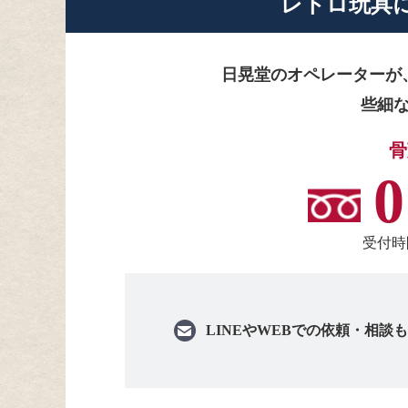
レトロ玩具
日晃堂のオペレーターが
些細
骨
0
受付時間
LINEや
WEBでの依頼・相談