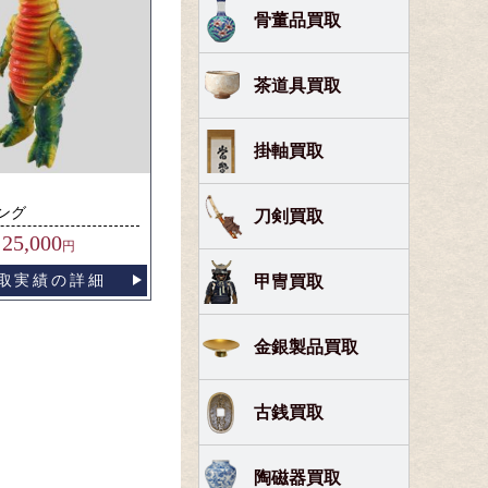
骨董品買取
茶道具買取
掛軸買取
ング
刀剣買取
25,000
円
取実績の詳細
甲冑買取
金銀製品買取
古銭買取
陶磁器買取