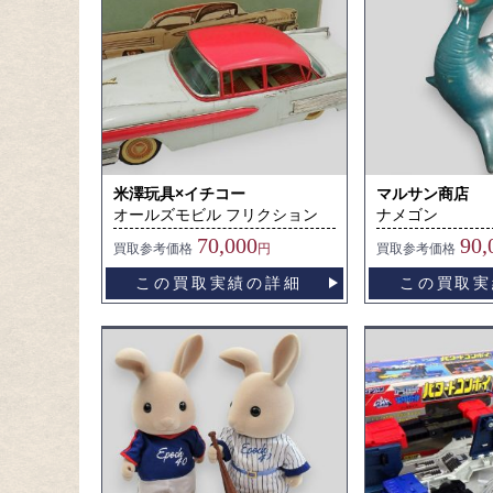
米澤玩具×イチコー
マルサン商店
オールズモビル フリクション
ナメゴン
70,000
90,
買取
参考価格
円
買取
参考価格
この買取実績の詳細
この買取実