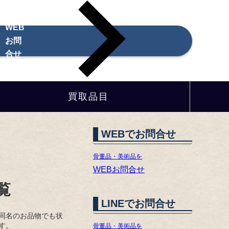
WEB
お問
合せ
買取品目
WEBでお問合せ
骨董品・美術品を
WEBお問合せ
覧
LINEでお問合せ
同名のお品物でも状
す。
骨董品・美術品を