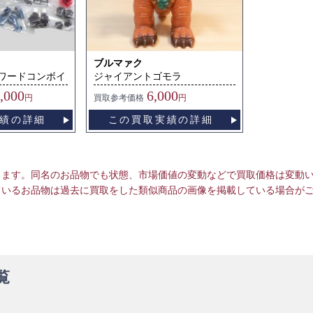
ブルマァク
パワードコンボイ
ジャイアントゴモラ
,000
6,000
円
買取
参考価格
円
績の詳細
この買取実績の詳細
ります。同名のお品物でも状態、市場価値の変動などで買取価格は変動
ているお品物は過去に買取をした類似商品の画像を掲載している場合が
覧