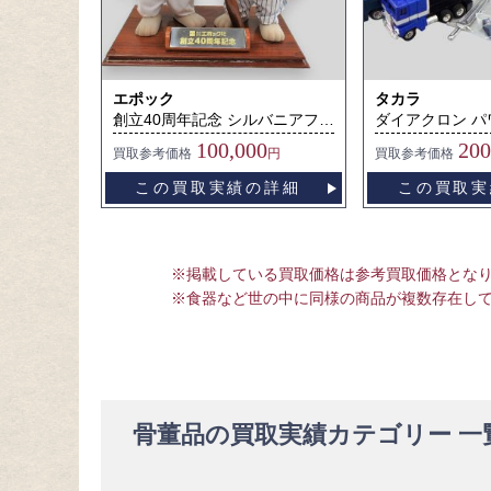
エポック
タカラ
創立40周年記念 シルバニアファミリー
ダイアクロン 
100,000
200
買取
参考価格
円
買取
参考価格
この買取実績の詳細
この買取実
※掲載している買取価格は参考買取価格とな
※食器など世の中に同様の商品が複数存在し
骨董品の買取実績カテゴリー 一