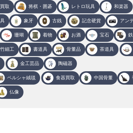
買取
将棋・囲碁
レトロ玩具
和楽器
具
象牙
古銭
記念硬貨
アン
珊瑚
着物
お酒
宝石
鉄
竹細工
書道具
骨董品
茶道具
金工芸品
陶磁器
ペルシャ絨毯
食器買取
中国骨董
仏像