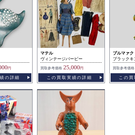
マテル
ブルマァク
ヴィンテージバービー
ブラックキ
000
25,000
円
買取
参考価格
円
買取
参考価格
績の詳細
この買取実績の詳細
この買