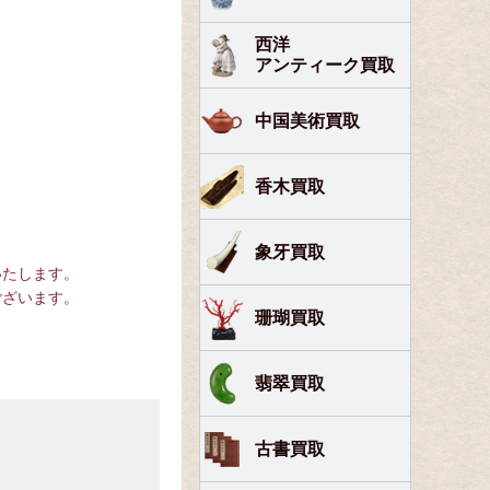
西洋
アンティーク買取
中国美術買取
香木買取
象牙買取
いたします。
ございます。
珊瑚買取
翡翠買取
古書買取