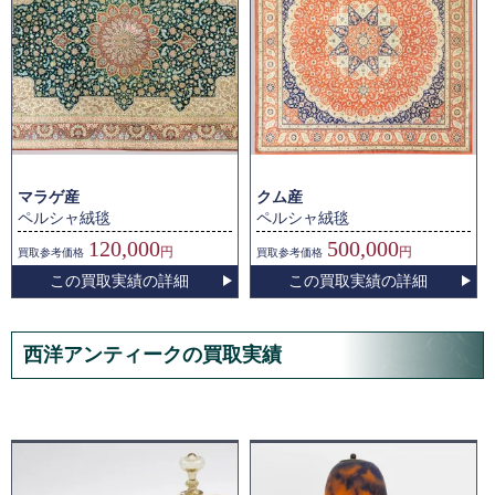
マラゲ産
クム産
ペルシャ絨毯
ペルシャ絨毯
120,000
500,000
円
円
買取
参考価格
買取
参考価格
この買取実績の詳細
この買取実績の詳細
西洋アンティークの買取実績