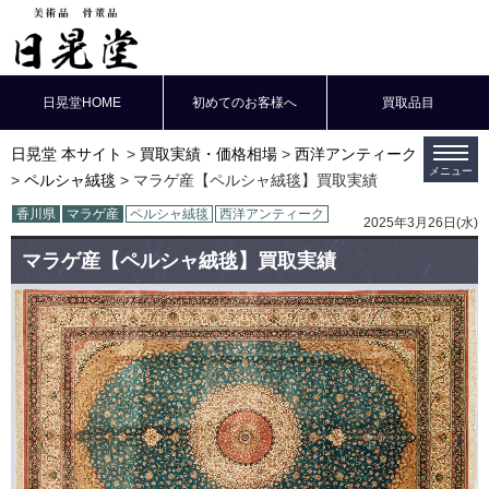
日晃堂HOME
初めてのお客様へ
買取品目
日晃堂 本サイト
買取実績・価格相場
西洋アンティーク
ペルシャ絨毯
マラゲ産【ペルシャ絨毯】買取実績
香川県
マラゲ産
ペルシャ絨毯
西洋アンティーク
2025年3月26日(水)
マラゲ産【ペルシャ絨毯】買取実績