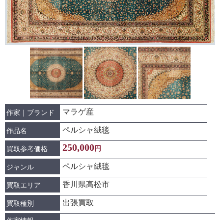
マラゲ産
作家｜ブランド
ペルシャ絨毯
作品名
250,000
円
買取参考価格
ペルシャ絨毯
ジャンル
香川県高松市
買取エリア
出張買取
買取種別