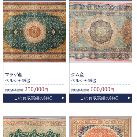
マラゲ産
クム産
ペルシャ絨毯
ペルシャ絨毯
250,000
600,000
円
円
買取
参考価格
買取
参考価格
この買取実績の詳細
この買取実績の詳細