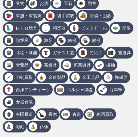
着物
お酒
宝石
勲章
軍服・軍装飾
切手買取
将棋・囲碁
レトロ玩具
和楽器
ビスクドール
翡翠
喫煙具
象牙
鉄瓶
銀瓶
蒔絵・漆器
ガラス工芸
竹細工
書道具
骨董品
茶道具
煎茶道具
掛軸
刀剣買取
金銀製品
金工芸品
陶磁器
西洋アンティーク
ペルシャ絨毯
万年筆
食器買取
中国骨董
香木
古書
絵画買取
彫刻
仏像