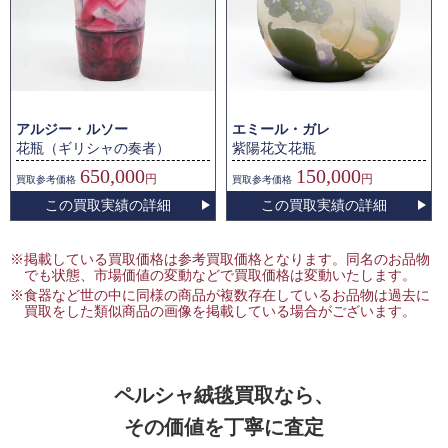
アルジー・ルソー
エミール・ガレ
花瓶（ギリシャの奏者）
紫陽花文花瓶
650,000
150,000
円
円
買取
参考価格
買取
参考価格
この買取実績の詳細
この買取実績の詳細
※掲載している買取価格は参考買取価格となります。同名のお品物
でも状態、市場価値の変動などで買取価格は変動いたします。
※食器など世の中に同様の商品が複数存在しているお品物は過去に
買取をした類似商品の画像を掲載している場合がございます。
ペルシャ絨毯買取なら、
その価値を丁寧に査定