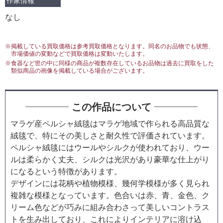
作家情報
なし
※掲載している買取価格は参考買取価格となります。同名のお品物でも状態、
市場価値の変動などで買取価格は変動いたします。
※食器など世の中に同様の商品が複数存在しているお品物は過去に買取をした
類似商品の画像を掲載している場合がございます。
この作品について
マラゲ産ペルシャ絨毯はマラゲ地域で作られる高品質な
絨毯で、特にその美しさと耐久性で評価されています。
ペルシャ絨毯にはウールやシルクが使われており、ウー
ルは柔らかく丈夫、シルクは光沢があり豪華な仕上がり
になるという特徴があります。
デザインには花柄や植物模様、幾何学模様が多く見られ
複雑な模様となっています。色合いは赤、青、金色、ク
リーム色などが巧みに組み合わさって美しいコントラス
トを生み出しており、これによりインテリアに溶け込