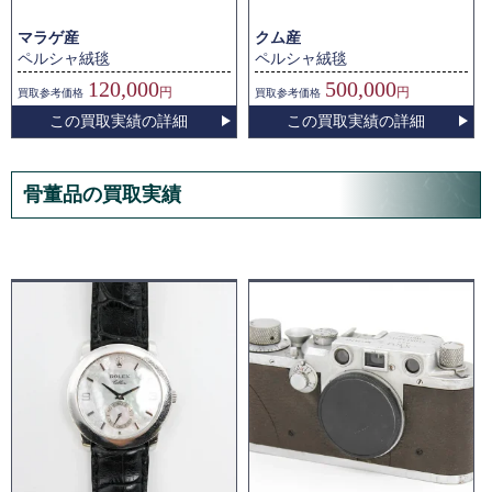
マラゲ産
クム産
ペルシャ絨毯
ペルシャ絨毯
120,000
500,000
円
円
買取
参考価格
買取
参考価格
この買取実績の詳細
この買取実績の詳細
骨董品の買取実績