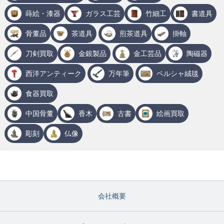
蒔絵・漆器
ガラス工芸
竹細工
書道具
骨董品
茶道具
煎茶道具
掛軸
刀剣買取
金銀製品
金工芸品
陶磁器
西洋アンティーク
万年筆
ペルシャ絨毯
食器買取
中国骨董
香木
古書
絵画買取
彫刻
仏像
会社概要