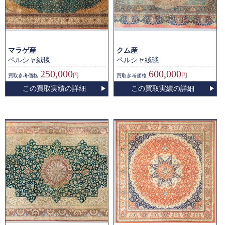
マラゲ産
クム産
ペルシャ絨毯
ペルシャ絨毯
250,000
600,000
円
円
買取
参考価格
買取
参考価格
この買取実績の詳細
この買取実績の詳細