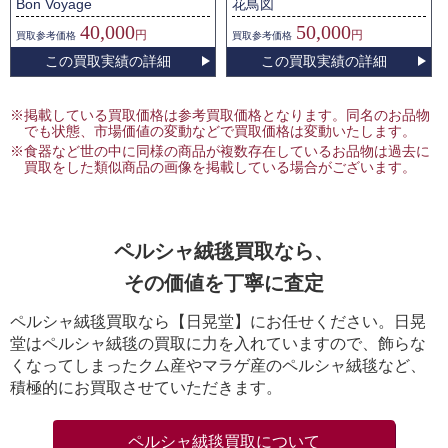
Bon Voyage
花鳥図
40,000
50,000
円
円
買取
参考価格
買取
参考価格
この買取実績の詳細
この買取実績の詳細
※掲載している買取価格は参考買取価格となります。同名のお品物
でも状態、市場価値の変動などで買取価格は変動いたします。
※食器など世の中に同様の商品が複数存在しているお品物は過去に
買取をした類似商品の画像を掲載している場合がございます。
ペルシャ絨毯買取なら、
その価値を丁寧に査定
ペルシャ絨毯買取なら【日晃堂】にお任せください。日晃
堂はペルシャ絨毯の買取に力を入れていますので、飾らな
くなってしまったクム産やマラゲ産のペルシャ絨毯など、
積極的にお買取させていただきます。
ペルシャ絨毯買取について