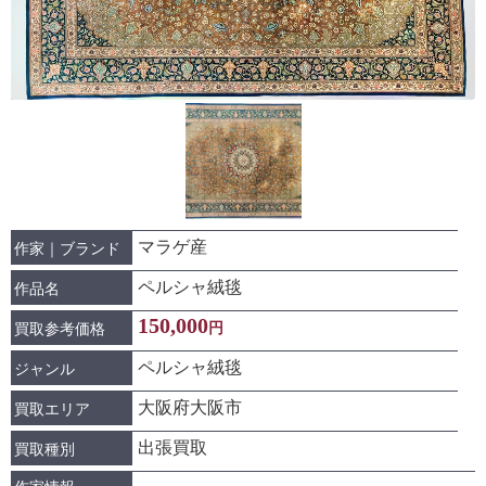
マラゲ産
作家｜ブランド
ペルシャ絨毯
作品名
150,000
円
買取参考価格
ペルシャ絨毯
ジャンル
大阪府大阪市
買取エリア
出張買取
買取種別