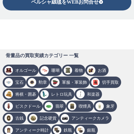
ペルシャ絨毯をWEBお問合せ
骨董品の買取実績カテゴリー 一覧
オルゴール
珊瑚
着物
お酒
宝石
勲章
軍服・軍装飾
切手買取
将棋・囲碁
レトロ玩具
和楽器
ビスクドール
翡翠
喫煙具
象牙
古銭
記念硬貨
アンティークカメラ
アンティーク時計
鉄瓶
銀瓶