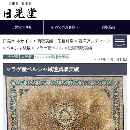
日晃堂HOME
初めてのお客様へ
買取品目
日晃堂 本サイト
買取実績・価格相場
西洋アンティーク
ペルシャ絨毯
マラゲ産ペルシャ絨毯買取実績
マラゲ産
大阪府
ペルシャ絨毯
骨董品
2024年11月15日(金)
マラゲ産ペルシャ絨毯買取実績