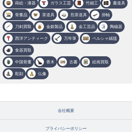
蒔絵・漆器
ガラス工芸
竹細工
書道具
骨董品
茶道具
煎茶道具
掛軸
刀剣買取
金銀製品
金工芸品
陶磁器
西洋アンティーク
万年筆
ペルシャ絨毯
食器買取
中国骨董
香木
古書
絵画買取
彫刻
仏像
会社概要
プライバシーポリシー