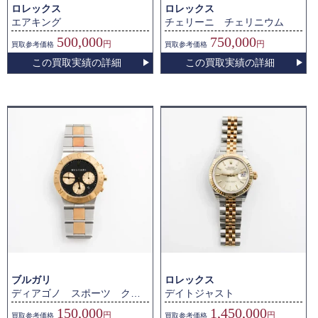
ロレックス
ロレックス
エアキング
チェリーニ チェリニウム
500,000
750,000
円
円
買取
参考価格
買取
参考価格
この買取実績の詳細
この買取実績の詳細
ブルガリ
ロレックス
ディアゴノ スポーツ クロノグラフ
デイトジャスト
150,000
1,450,000
円
円
買取
参考価格
買取
参考価格