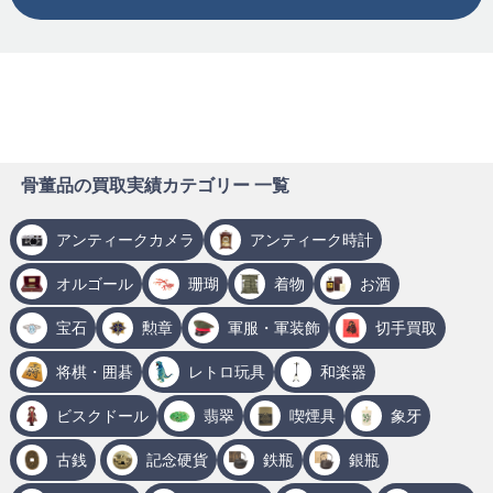
骨董品の買取実績カテゴリー 一覧
アンティークカメラ
アンティーク時計
オルゴール
珊瑚
着物
お酒
宝石
勲章
軍服・軍装飾
切手買取
将棋・囲碁
レトロ玩具
和楽器
ビスクドール
翡翠
喫煙具
象牙
古銭
記念硬貨
鉄瓶
銀瓶