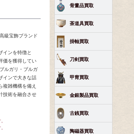
骨董品買取
茶道具買取
る高級宝飾ブランド
掛軸買取
ザインを特徴と
刀剣買取
評価を獲得してい
「ブルガリ・ブルガ
甲冑買取
ザインで大きな話
ら複雑機構を備え
計技術を融合させ
金銀製品買取
古銭買取
す。
す。
陶磁器買取