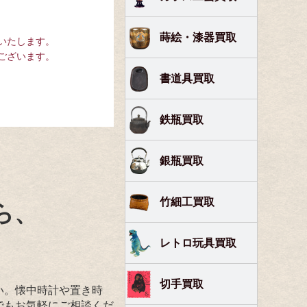
蒔絵・漆器買取
いたします。
ございます。
書道具買取
鉄瓶買取
銀瓶買取
竹細工買取
ら、
レトロ玩具買取
切手買取
い。懐中時計や置き時
でもお気軽にご相談くだ