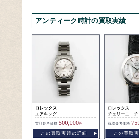
アンティーク時計の買取実績
ロレックス
ロレックス
エアキング
チェリーニ チ
500,000
75
買取
参考価格
円
買取
参考価格
この買取実績の詳細
この買取