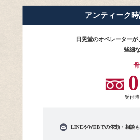
アンティーク時
日晃堂のオペレーターが
些細
骨
0
受付時間
LINEや
WEBでの依頼・相談