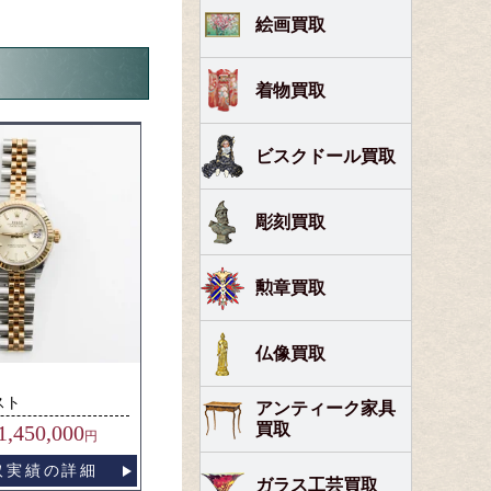
絵画買取
着物買取
ビスクドール買取
彫刻買取
勲章買取
仏像買取
スト
アンティーク家具
買取
1,450,000
円
取実績の詳細
ガラス工芸買取