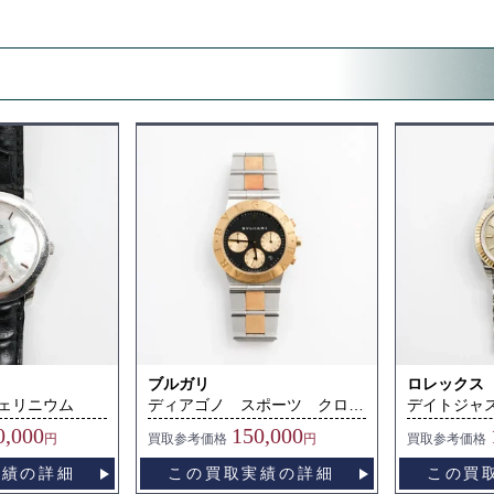
ブルガリ
ロレックス
ェリニウム
ディアゴノ スポーツ クロノグラフ
デイトジャ
0,000
150,000
円
買取
参考価格
円
買取
参考価格
実績の詳細
この買取実績の詳細
この買