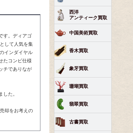
西洋
アンティーク買取
中国美術買取
です。ディアゴ
ズとして人気を集
香木買取
つのインダイヤル
せたコンビ仕様
象牙買取
ッチでありなが
珊瑚買取
ました。
翡翠買取
ご売却をお考えの
古書買取