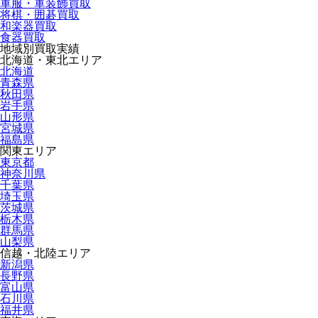
軍服・軍装飾買取
将棋・囲碁買取
和楽器買取
食器買取
地域別買取実績
北海道・東北エリア
北海道
青森県
秋田県
岩手県
山形県
宮城県
福島県
関東エリア
東京都
神奈川県
千葉県
埼玉県
茨城県
栃木県
群馬県
山梨県
信越・北陸エリア
新潟県
長野県
富山県
石川県
福井県