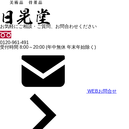
お気軽にご相談・ご質問、お問合わせください
0120-961-491
受付時間 8:00～20:00 (年中無休 年末年始除く)
WEBお問合せ