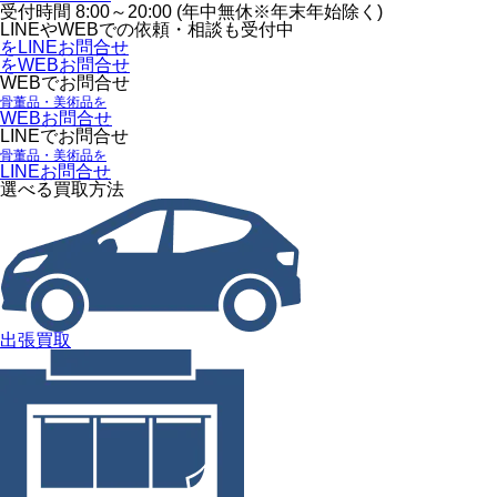
受付時間 8:00～20:00 (年中無休※年末年始除く)
LINEや
WEBでの依頼・相談も受付中
をLINEお問合せ
をWEBお問合せ
WEBでお問合せ
骨董品・美術品を
WEBお問合せ
LINEでお問合せ
骨董品・美術品を
LINEお問合せ
選べる買取方法
出張買取