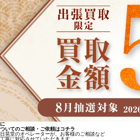
に
ついてのご相談・ご依頼はコチラ
日晃堂のオペレーターが、お客様のご相談など
丁寧に対応させていただきます。