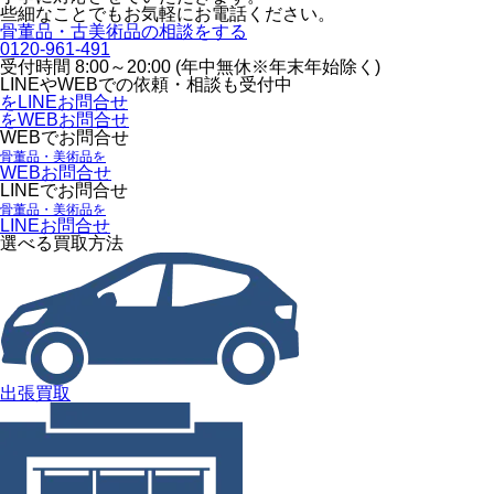
些細なことでもお気軽にお電話ください。
骨董品・古美術品の相談をする
0120-961-491
受付時間 8:00～20:00 (年中無休※年末年始除く)
LINEや
WEBでの依頼・相談も受付中
をLINEお問合せ
をWEBお問合せ
WEBでお問合せ
骨董品・美術品を
WEBお問合せ
LINEでお問合せ
骨董品・美術品を
LINEお問合せ
選べる買取方法
出張買取