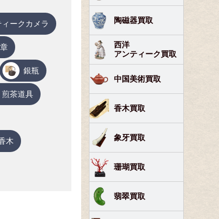
陶磁器買取
ティークカメラ
西洋
章
アンティーク買取
銀瓶
中国美術買取
煎茶道具
香木買取
象牙買取
香木
珊瑚買取
翡翠買取