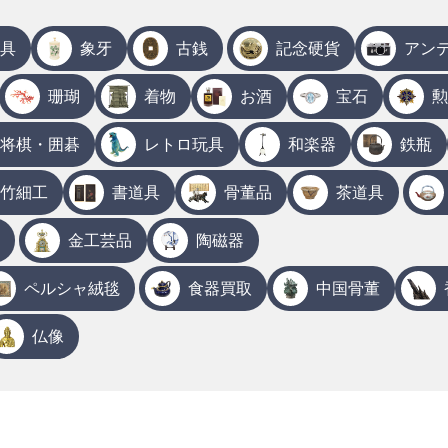
具
象牙
古銭
記念硬貨
アン
珊瑚
着物
お酒
宝石
勲
将棋・囲碁
レトロ玩具
和楽器
鉄瓶
竹細工
書道具
骨董品
茶道具
金工芸品
陶磁器
ペルシャ絨毯
食器買取
中国骨董
仏像