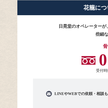
花籠に
つ
日晃堂のオペレーターが
些細
骨
0
受付時間
LINEや
WEBでの依頼・相談