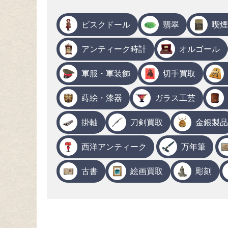
ビスクドール
翡翠
喫煙
アンティーク時計
オルゴール
軍服・軍装飾
切手買取
蒔絵・漆器
ガラス工芸
掛軸
刀剣買取
金銀製品
西洋アンティーク
万年筆
古書
絵画買取
彫刻