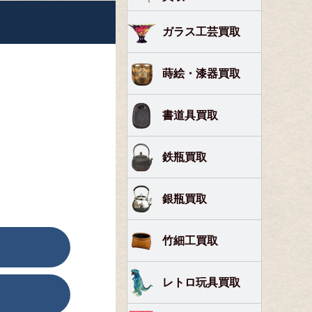
ガラス工芸買取
蒔絵・漆器買取
書道具買取
鉄瓶買取
銀瓶買取
竹細工買取
レトロ玩具買取