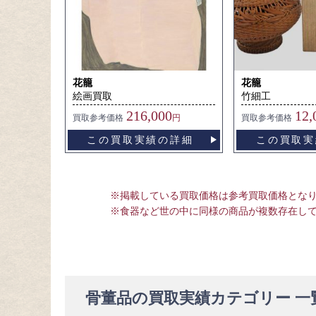
花籠
花籠
絵画買取
竹細工
216,000
12,
買取
参考価格
円
買取
参考価格
この買取実績の詳細
この買取実
※掲載している買取価格は参考買取価格とな
※食器など世の中に同様の商品が複数存在し
骨董品の買取実績カテゴリー 一