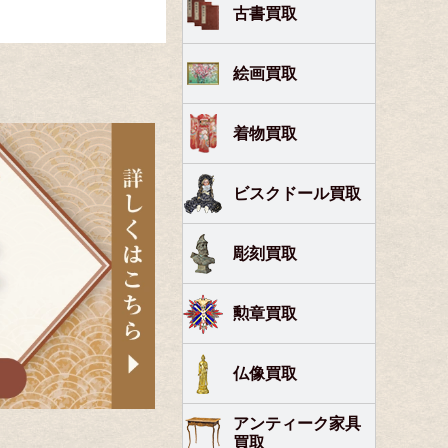
古書買取
絵画買取
着物買取
ビスクドール買取
彫刻買取
勲章買取
仏像買取
アンティーク家具
買取