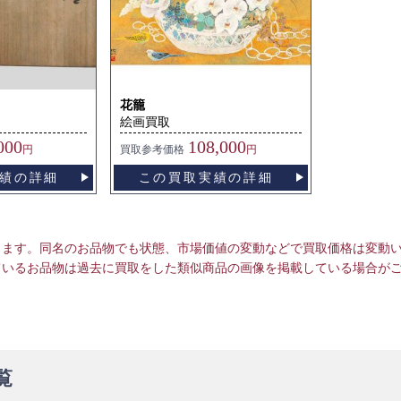
花籠
絵画買取
000
108,000
円
買取
参考価格
円
績の詳細
この買取実績の詳細
ります。同名のお品物でも状態、市場価値の変動などで買取価格は変動
ているお品物は過去に買取をした類似商品の画像を掲載している場合が
覧