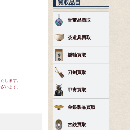
買取品目
骨董品買取
茶道具買取
掛軸買取
刀剣買取
いたします。
ございます。
甲冑買取
金銀製品買取
古銭買取