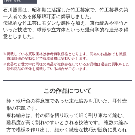
石川照雲は、昭和期に活躍した竹工芸家で、竹工芸界の第
一人者である飯塚琅玕斎に師事しました。
伝統的な竹工芸にモダンな感性を加え、束ね編みや平竹と
いった技法で、球形や立方体といった幾何学的な造形を得
意としました。
※掲載している買取価格は参考買取価格となります。同名のお品物でも状態、
市場価値の変動などで買取価格は変動いたします。
※食器など世の中に同様の商品が複数存在しているお品物は過去に買取をした
類似商品の画像を掲載している場合がございます。
この作品について
師・琅玕斎の得意技であった束ね編みを用いた、耳付壺
形の花籠です。
束ね編みは、竹の節を切り取って細く割り束ねて編む、
難易度が高く割れやすいとされる技法です。 複数の編み
方で模様を作り出し、細かく緻密な技巧が随所に見られ