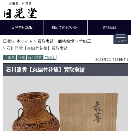
日晃堂HOME
初めてのお客様へ
買取品目
日晃堂 本サイト
買取実績・価格相場
竹細工
石川照雲【束編竹花籠】買取実績
千葉県
花籠
石川照雲
竹細工
2023年11月13日(月)
石川照雲【束編竹花籠】買取実績