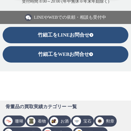
受付時間 8:00～20:00 (年中無休※年末年始除く)
LINEや
WEBでの依頼・相談も受付中
竹細工をLINEお問合せ
竹細工をWEBお問合せ
骨董品の買取実績カテゴリー 一覧
珊瑚
着物
お酒
宝石
勲章