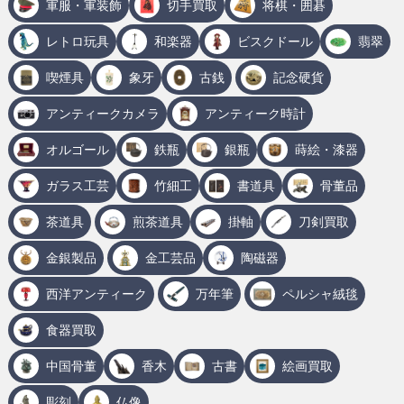
軍服・軍装飾
切手買取
将棋・囲碁
レトロ玩具
和楽器
ビスクドール
翡翠
喫煙具
象牙
古銭
記念硬貨
アンティークカメラ
アンティーク時計
オルゴール
鉄瓶
銀瓶
蒔絵・漆器
ガラス工芸
竹細工
書道具
骨董品
茶道具
煎茶道具
掛軸
刀剣買取
金銀製品
金工芸品
陶磁器
西洋アンティーク
万年筆
ペルシャ絨毯
食器買取
中国骨董
香木
古書
絵画買取
彫刻
仏像