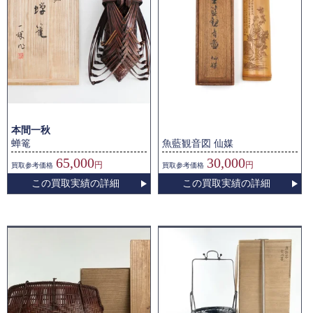
本間一秋
蝉篭
魚藍観音図 仙媒
65,000
30,000
円
円
買取
参考価格
買取
参考価格
この買取実績の詳細
この買取実績の詳細