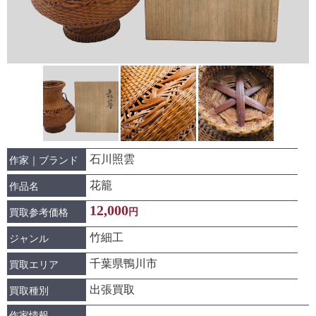
石川照雲
作家｜ブランド
花籠
作品名
12,000
円
買取参考価格
竹細工
ジャンル
千葉県鴨川市
買取エリア
出張買取
買取種別
作家情報