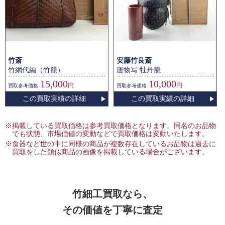
竹斎
安藤竹良斎
竹網代編（竹籠）
唐物写 牡丹籠
15,000
10,000
円
円
買取
参考価格
買取
参考価格
この買取実績の詳細
この買取実績の詳細
※掲載している買取価格は参考買取価格となります。同名のお品物
でも状態、市場価値の変動などで買取価格は変動いたします。
※食器など世の中に同様の商品が複数存在しているお品物は過去に
買取をした類似商品の画像を掲載している場合がございます。
竹細工買取なら、
その価値を丁寧に査定