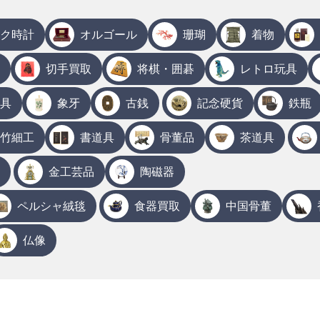
ク時計
オルゴール
珊瑚
着物
切手買取
将棋・囲碁
レトロ玩具
具
象牙
古銭
記念硬貨
鉄瓶
竹細工
書道具
骨董品
茶道具
金工芸品
陶磁器
ペルシャ絨毯
食器買取
中国骨董
仏像