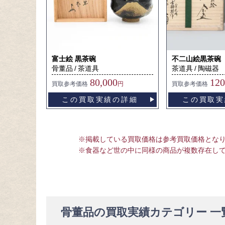
富士絵 黒茶碗
不二山絵黒茶碗
骨董品
茶道具
茶道具
陶磁器
80,000
120
買取
参考価格
円
買取
参考価格
この買取実績の詳細
この買取実
※掲載している買取価格は参考買取価格とな
※食器など世の中に同様の商品が複数存在し
骨董品の買取実績カテゴリー 一