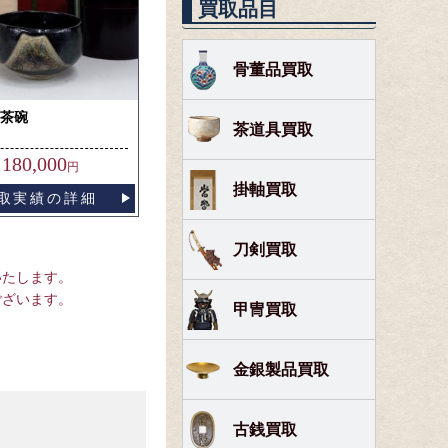
買取品目
骨董品買取
黒茶碗
茶道具買取
180,000
円
掛軸買取
取実績の詳細
刀剣買取
いたします。
ございます。
甲冑買取
金銀製品買取
古銭買取