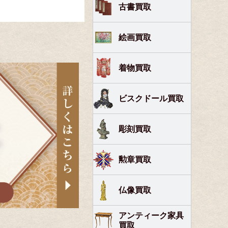
古書買取
絵画買取
着物買取
ビスクドール買取
彫刻買取
勲章買取
仏像買取
アンティーク家具
買取