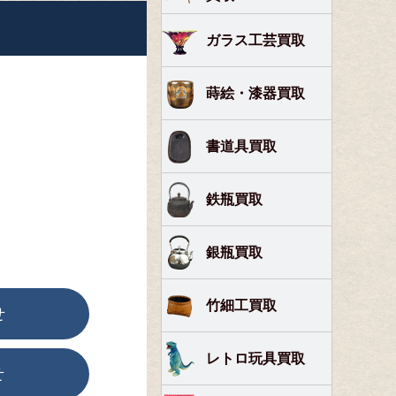
ガラス工芸買取
蒔絵・漆器買取
書道具買取
鉄瓶買取
銀瓶買取
竹細工買取
せ
レトロ玩具買取
せ