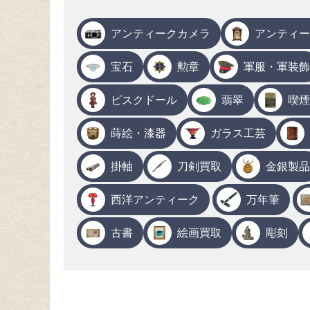
アンティークカメラ
アンティー
宝石
勲章
軍服・軍装飾
ビスクドール
翡翠
喫煙
蒔絵・漆器
ガラス工芸
掛軸
刀剣買取
金銀製品
西洋アンティーク
万年筆
古書
絵画買取
彫刻