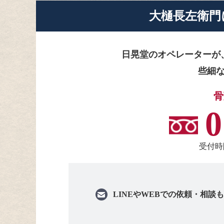
大樋長左衛門
日晃堂のオペレーターが
些細
骨
0
受付時間
LINEや
WEBでの依頼・相談