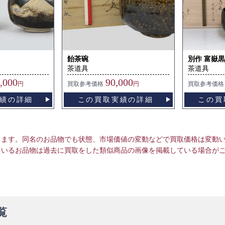
飴茶碗
別作 富嶽
茶道具
茶道具
,000
90,000
円
買取
参考価格
円
買取
参考価格
績の詳細
この買取実績の詳細
この買
ります。同名のお品物でも状態、市場価値の変動などで買取価格は変動
ているお品物は過去に買取をした類似商品の画像を掲載している場合が
覧