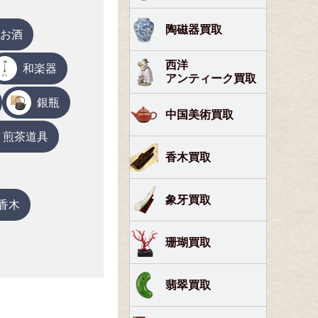
陶磁器買取
お酒
西洋
和楽器
アンティーク買取
銀瓶
中国美術買取
煎茶道具
香木買取
象牙買取
香木
珊瑚買取
翡翠買取