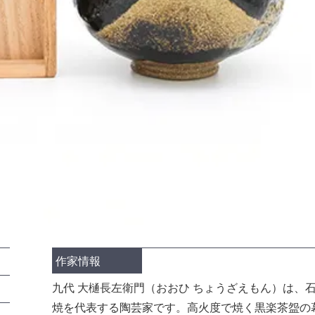
作家情報
九代 大樋長左衛門（おおひ ちょうざえもん）は、
焼を代表する陶芸家です。高火度で焼く黒楽茶盌の