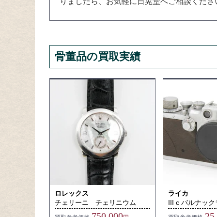
りましたら、お気軽に日晃堂へご相談くださ
骨董品の買取実績
ロレックス
ライカ
チェリーニ チェリニウム
III c バルナッ
750,000
25