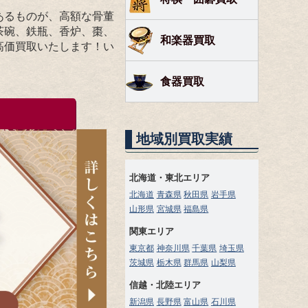
あるものが、高額な骨董
茶碗、鉄瓶、香炉、棗、
和楽器買取
高価買取いたします！い
食器買取
地域別買取実績
北海道・東北エリア
北海道
青森県
秋田県
岩手県
山形県
宮城県
福島県
関東エリア
東京都
神奈川県
千葉県
埼玉県
茨城県
栃木県
群馬県
山梨県
信越・北陸エリア
新潟県
長野県
富山県
石川県