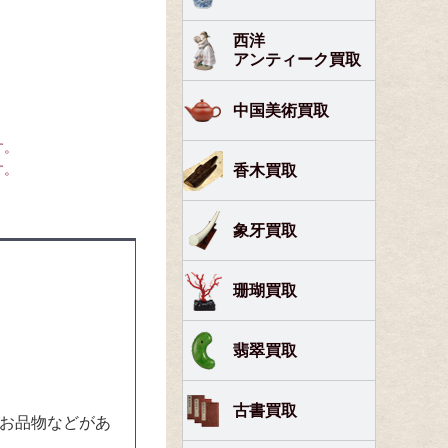
西洋
アンティーク買取
中国美術買取
す。
す。
香木買取
象牙買取
珊瑚買取
翡翠買取
古書買取
るお品物などがあ