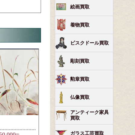
絵画買取
着物買取
ビスクドール買取
彫刻買取
勲章買取
仏像買取
アンティーク家具
買取
ガラス工芸買取
50,000