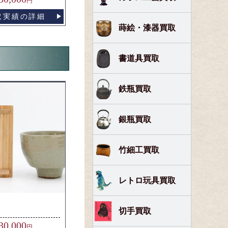
円
取実績の詳細
蒔絵・漆器買取
書道具買取
鉄瓶買取
銀瓶買取
竹細工買取
レトロ玩具買取
切手買取
30,000
円