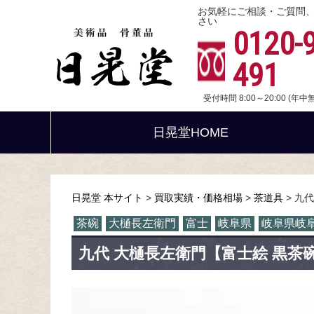
お気軽にご相談・ご質問
さい
0120-
491
受付時間 8:00～20:00 (年
日晃堂HOME
日晃堂 本サイト
買取実績・価格相場
茶道具
九代
茶碗
大樋長左衛門
富士
岐阜県
岐阜県岐
九代 大樋長左衛門【富士絵 黒茶