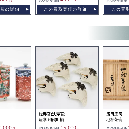
円
買取
参考価格
円
買取
参考価格
実績の詳細
この買取実績の詳細
この買
沈壽官(沈寿官)
濱田庄司
ト
薩摩 翔鶴皿揃
地釉茶碗
0,000
15,000
円
買取
参考価格
円
買取
参考価格