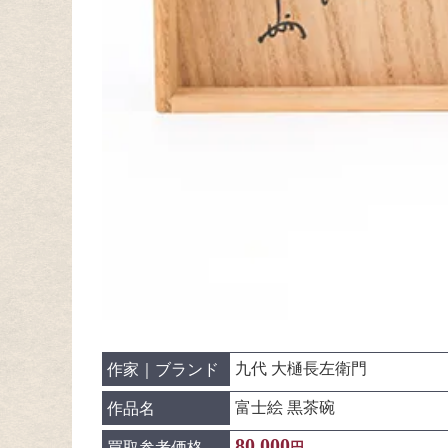
九代 大樋長左衛門
作家｜ブランド
富士絵 黒茶碗
作品名
80,000
買取参考価格
円