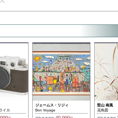
い。
ジェームス・リジィ
堅山 南風
クライカ
Bon Voyage
花鳥図
,000
40,000