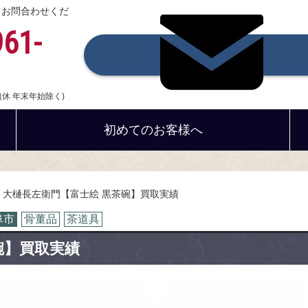
、お問合わせくだ
961-
中無休 年末年始除く)
初めてのお客様へ
 大樋長左衛門【富士絵 黒茶碗】買取実績
阜市
骨董品
茶道具
碗】買取実績