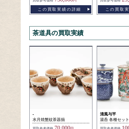
買取
参考価格
円
買取
参考価格
この買取実績の詳細
この買取
茶道具の買取実績
-
清風与平
水月焼蟹紋茶器揃
湯呑 各種セッ
70,000
10
買取
参考価格
円
買取
参考価格