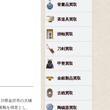
骨董品買取
茶道具買取
掛軸買取
刀剣買取
甲冑買取
金銀製品買取
古銭買取
石川県金沢市の大樋
幕釉を得意とし、
陶磁器買取