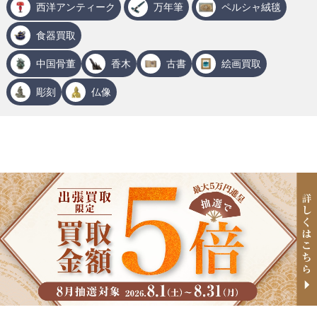
西洋アンティーク
万年筆
ペルシャ絨毯
食器買取
中国骨董
香木
古書
絵画買取
彫刻
仏像