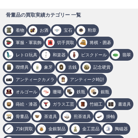
骨董品の買取実績カテゴリー 一覧
着物
お酒
宝石
勲章
軍服・軍装飾
切手買取
将棋・囲碁
レトロ玩具
和楽器
ビスクドール
翡翠
喫煙具
象牙
古銭
記念硬貨
アンティークカメラ
アンティーク時計
オルゴール
珊瑚
鉄瓶
銀瓶
蒔絵・漆器
ガラス工芸
竹細工
書道具
骨董品
茶道具
煎茶道具
掛軸
刀剣買取
金銀製品
金工芸品
陶磁器