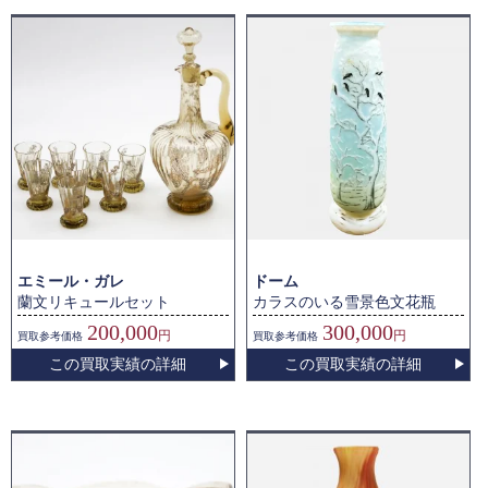
エミール・ガレ
ドーム
蘭文リキュールセット
カラスのいる雪景色文花瓶
200,000
300,000
円
円
買取
参考価格
買取
参考価格
この買取実績の詳細
この買取実績の詳細