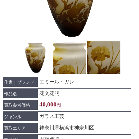
エミール・ガレ
作家｜ブランド
花文花瓶
作品名
40,000
円
買取参考価格
ガラス工芸
ジャンル
神奈川県横浜市神奈川区
買取エリア