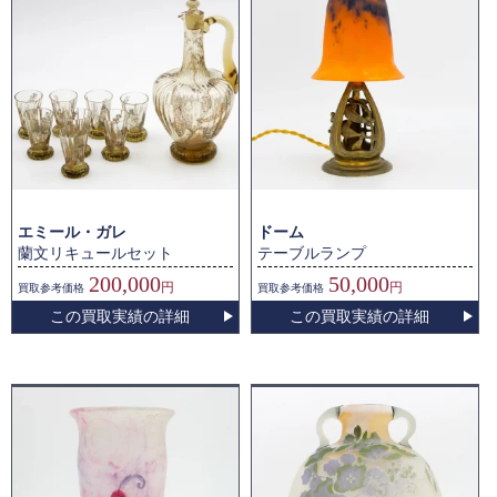
エミール・ガレ
ドーム
蘭文リキュールセット
テーブルランプ
200,000
50,000
円
円
買取
参考価格
買取
参考価格
この買取実績の詳細
この買取実績の詳細