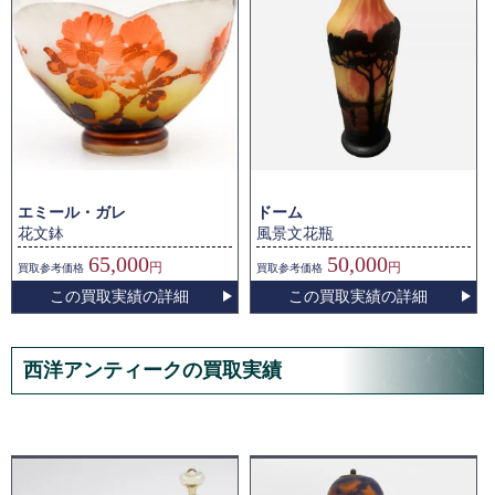
エミール・ガレ
ドーム
花文鉢
風景文花瓶
65,000
50,000
円
円
買取
参考価格
買取
参考価格
この買取実績の詳細
この買取実績の詳細
西洋アンティークの買取実績