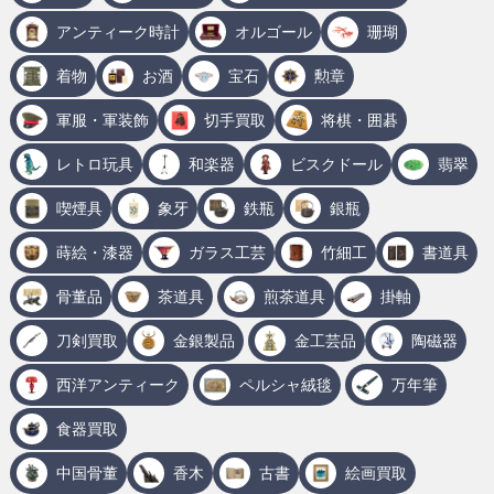
アンティーク時計
オルゴール
珊瑚
着物
お酒
宝石
勲章
軍服・軍装飾
切手買取
将棋・囲碁
レトロ玩具
和楽器
ビスクドール
翡翠
喫煙具
象牙
鉄瓶
銀瓶
蒔絵・漆器
ガラス工芸
竹細工
書道具
骨董品
茶道具
煎茶道具
掛軸
刀剣買取
金銀製品
金工芸品
陶磁器
西洋アンティーク
ペルシャ絨毯
万年筆
食器買取
中国骨董
香木
古書
絵画買取