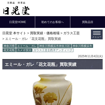
日晃堂HOME
初めてのお客様へ
買取品目
日晃堂 本サイト
買取実績・価格相場
ガラス工芸
エミール・ガレ「花文花瓶」買取実績
神奈川県
エミール・ガレ
神奈川県横浜市神奈川区
神奈川県横浜市
花文花瓶
カメオ技法
ガラス工芸
西洋アンティーク
2025年11月4日(火)
エミール・ガレ「花文花瓶」買取実績