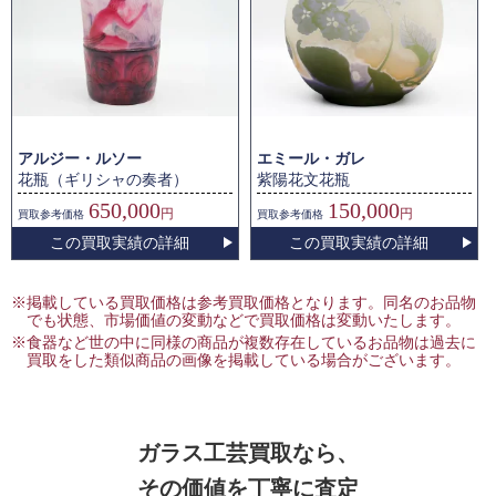
アルジー・ルソー
エミール・ガレ
花瓶（ギリシャの奏者）
紫陽花文花瓶
650,000
150,000
円
円
買取
参考価格
買取
参考価格
この買取実績の詳細
この買取実績の詳細
※掲載している買取価格は参考買取価格となります。同名のお品物
でも状態、市場価値の変動などで買取価格は変動いたします。
※食器など世の中に同様の商品が複数存在しているお品物は過去に
買取をした類似商品の画像を掲載している場合がございます。
ガラス工芸買取なら、
その価値を丁寧に査定