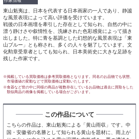
作家情報
東山魁夷は、日本を代表する日本画家の一人であり、静謐
な風景表現によって高い評価を受けています。
戦後の日本画壇を牽引した存在として知られ、自然の中に
漂う静けさや叙情性を、洗練された色彩感覚によって描き
出しました。特に青を基調とした幻想的な風景表現は「東
山ブルー」とも称され、多くの人々を魅了しています。文
化勲章受章者としても知られ、日本美術史に大きな足跡を
残した作家です。
※掲載している買取価格は参考買取価格となります。同名のお品物でも状態、
市場価値の変動などで買取価格は変動いたします。
※食器など世の中に同様の商品が複数存在しているお品物は過去に買取をした
類似商品の画像を掲載している場合がございます。
この作品について
こちらの作品は、東山魁夷による「黄山雨収」です。中
国・安徽省の名勝として知られる黄山を題材に、雨上が