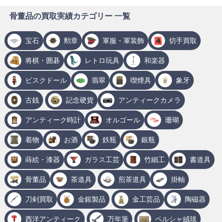
骨董品の買取実績カテゴリー 一覧
宝石
勲章
軍服・軍装飾
切手買取
将棋・囲碁
レトロ玩具
和楽器
ビスクドール
翡翠
喫煙具
象牙
古銭
記念硬貨
アンティークカメラ
アンティーク時計
オルゴール
珊瑚
着物
お酒
鉄瓶
銀瓶
蒔絵・漆器
ガラス工芸
竹細工
書道具
骨董品
茶道具
煎茶道具
掛軸
刀剣買取
金銀製品
金工芸品
陶磁器
西洋アンティーク
万年筆
ペルシャ絨毯