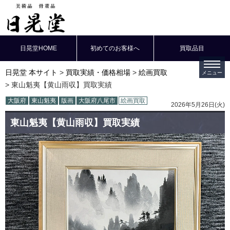
日晃堂HOME
初めてのお客様へ
買取品目
日晃堂 本サイト
買取実績・価格相場
絵画買取
東山魁夷【黄山雨収】買取実績
大阪府
東山魁夷
版画
大阪府八尾市
絵画買取
2026年5月26日(火)
東山魁夷【黄山雨収】買取実績