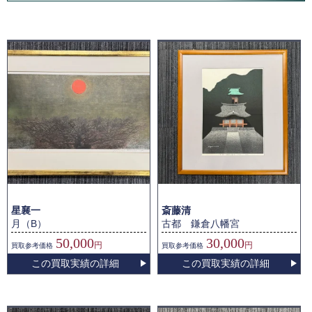
星襄一
斎藤清
月（B）
古都 鎌倉八幡宮
50,000
30,000
円
円
買取
参考価格
買取
参考価格
この買取実績の詳細
この買取実績の詳細