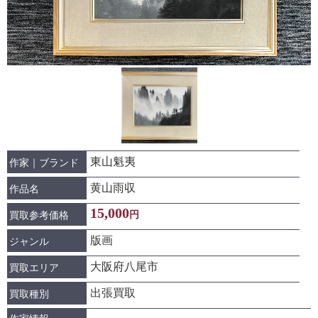
東山魁夷
作家｜ブランド
黄山雨収
作品名
15,000
円
買取参考価格
版画
ジャンル
大阪府八尾市
買取エリア
出張買取
買取種別