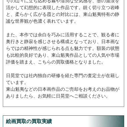
りの山々に立ち込める霧や湿潤な空気感を、墨の濃淡を
活かして幻想的に表現した作品です。鋭く切り立つ岩峰
と、柔らかく広がる霞との対比には、東山魁夷特有の静
謐な世界観が色濃く表れています。
また、本作では余白を巧みに活用することで、観る者に
奥行きと静寂を感じさせる構成となっており、日本画な
らではの精神性が感じられる点も魅力です。額装の状態
も比較的良好であり、東山魁夷作品としての人気や市場
評価を踏まえ、こちらの買取価格となりました。
日晃堂では社内独自の研修を経た専門の査定士が在籍し
ています。
東山魁夷などの日本画作品のご売却をお考えのお品物が
ありましたら、お気軽に日晃堂へご相談ください。
絵画買取の買取実績