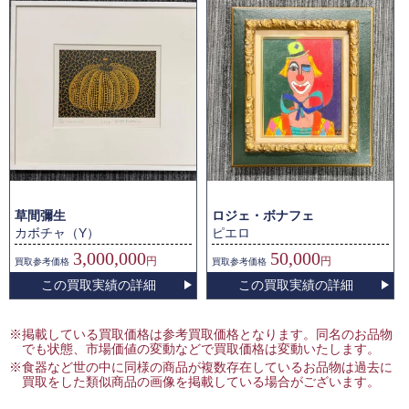
草間彌生
ロジェ・ボナフェ
カボチャ（Y）
ピエロ
3,000,000
50,000
円
円
買取
参考価格
買取
参考価格
この買取実績の詳細
この買取実績の詳細
※掲載している買取価格は参考買取価格となります。同名のお品物
でも状態、市場価値の変動などで買取価格は変動いたします。
※食器など世の中に同様の商品が複数存在しているお品物は過去に
買取をした類似商品の画像を掲載している場合がございます。