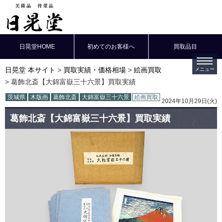
日晃堂HOME
初めてのお客様へ
買取品目
日晃堂 本サイト
買取実績・価格相場
絵画買取
葛飾北斎【大錦富嶽三十六景】買取実績
茨城県
木版画
葛飾北斎
大錦富嶽三十六景
絵画買取
2024年10月29日(火)
葛飾北斎【大錦富嶽三十六景】買取実績