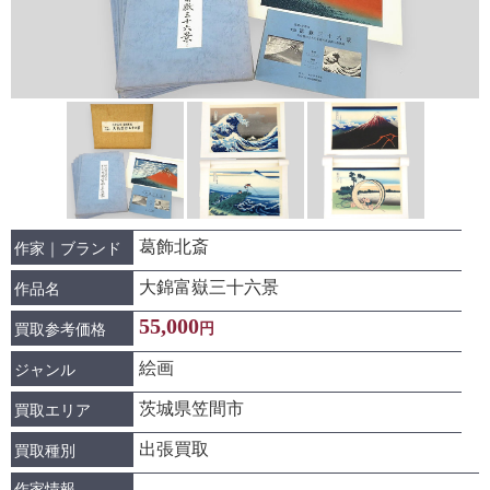
葛飾北斎
作家｜ブランド
大錦富嶽三十六景
作品名
55,000
円
買取参考価格
絵画
ジャンル
茨城県笠間市
買取エリア
出張買取
買取種別
作家情報