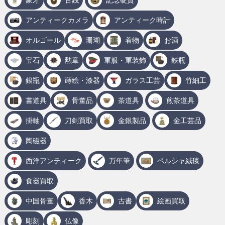
アンティークカメラ
アンティーク時計
オルゴール
珊瑚
着物
お酒
宝石
勲章
軍服・軍装飾
鉄瓶
銀瓶
蒔絵・漆器
ガラス工芸
竹細工
書道具
骨董品
茶道具
煎茶道具
掛軸
刀剣買取
金銀製品
金工芸品
陶磁器
西洋アンティーク
万年筆
ペルシャ絨毯
食器買取
中国骨董
香木
古書
絵画買取
彫刻
仏像