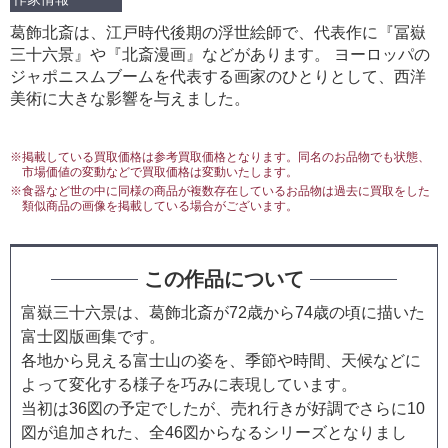
葛飾北斎は、江戸時代後期の浮世絵師で、代表作に『冨嶽
三十六景』や『北斎漫画』などがあります。 ヨーロッパの
ジャポニスムブームを代表する画家のひとりとして、西洋
美術に大きな影響を与えました。
※掲載している買取価格は参考買取価格となります。同名のお品物でも状態、
市場価値の変動などで買取価格は変動いたします。
※食器など世の中に同様の商品が複数存在しているお品物は過去に買取をした
類似商品の画像を掲載している場合がございます。
この作品について
富嶽三十六景は、葛飾北斎が72歳から74歳の頃に描いた
富士図版画集です。
各地から見える富士山の姿を、季節や時間、天候などに
よって変化する様子を巧みに表現しています。
当初は36図の予定でしたが、売れ行きが好調でさらに10
図が追加された、全46図からなるシリーズとなりまし