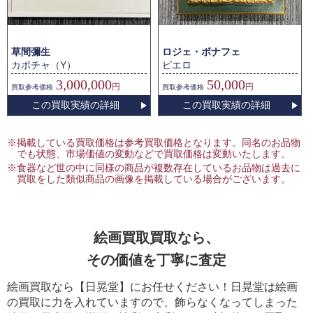
草間彌生
ロジェ・ボナフェ
カボチャ（Y）
ピエロ
3,000,000
50,000
円
円
買取
参考価格
買取
参考価格
この買取実績の詳細
この買取実績の詳細
※掲載している買取価格は参考買取価格となります。同名のお品物
でも状態、市場価値の変動などで買取価格は変動いたします。
※食器など世の中に同様の商品が複数存在しているお品物は過去に
買取をした類似商品の画像を掲載している場合がございます。
絵画買取買取なら、
その価値を丁寧に査定
絵画買取なら【日晃堂】にお任せください！日晃堂は絵画
の買取に力を入れていますので、飾らなくなってしまった