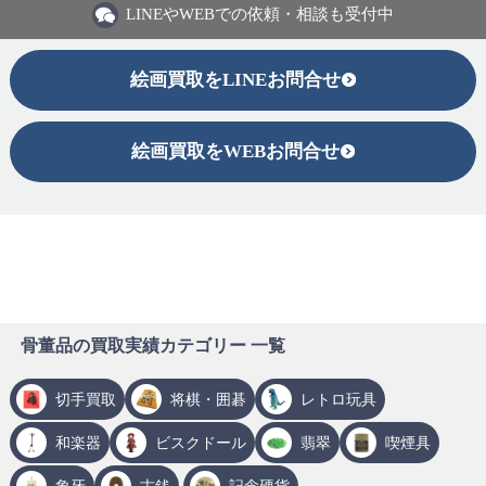
LINEや
WEBでの依頼・相談も受付中
絵画買取をLINEお問合せ
絵画買取をWEBお問合せ
骨董品の買取実績カテゴリー 一覧
切手買取
将棋・囲碁
レトロ玩具
和楽器
ビスクドール
翡翠
喫煙具
象牙
古銭
記念硬貨