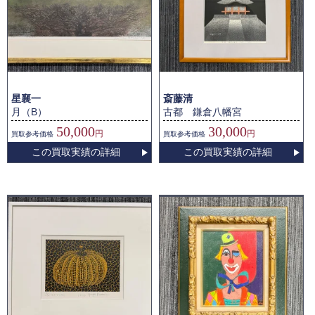
星襄一
斎藤清
月（B）
古都 鎌倉八幡宮
50,000
30,000
円
円
買取
参考価格
買取
参考価格
この買取実績の詳細
この買取実績の詳細