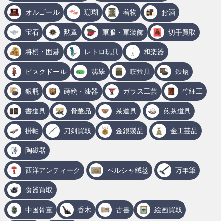
オルゴール
珊瑚
着物
お酒
宝石
勲章
軍服・軍装飾
切手買取
将棋・囲碁
レトロ玩具
和楽器
ビスクドール
翡翠
喫煙具
鉄瓶
銀瓶
蒔絵・漆器
ガラス工芸
竹細工
書道具
骨董品
茶道具
煎茶道具
掛軸
刀剣買取
金銀製品
金工芸品
陶磁器
西洋アンティーク
ペルシャ絨毯
万年筆
食器買取
中国骨董
香木
古書
絵画買取