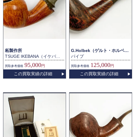
柘製作所
G.Holbek（ゲルト・ホルベック）
TSUGE IKEBANA（イケバナ）[151 21] パイプ
パイプ
95,000
125,000
円
円
買取
参考価格
買取
参考価格
この買取実績の詳細
この買取実績の詳細