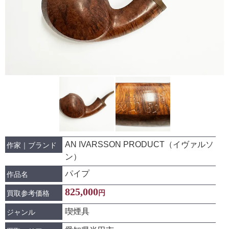
AN IVARSSON PRODUCT（イヴァルソ
作家｜ブランド
ン）
パイプ
作品名
825,000
円
買取参考価格
喫煙具
ジャンル