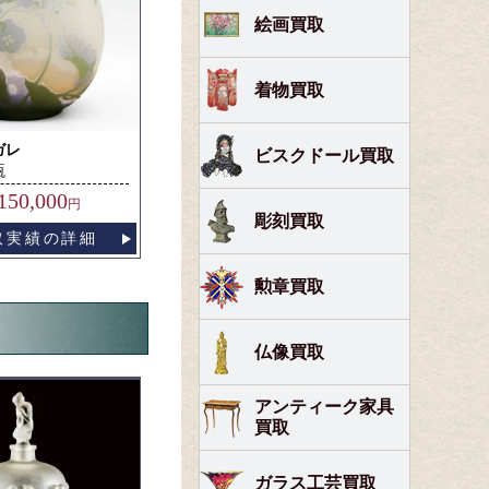
絵画買取
着物買取
ガレ
ビスクドール買取
瓶
150,000
円
彫刻買取
取実績の詳細
勲章買取
仏像買取
アンティーク家具
買取
ガラス工芸買取