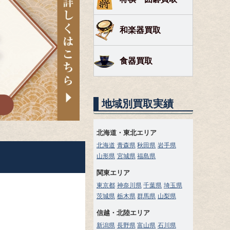
和楽器買取
食器買取
地域別買取実績
北海道・東北エリア
北海道
青森県
秋田県
岩手県
山形県
宮城県
福島県
関東エリア
東京都
神奈川県
千葉県
埼玉県
茨城県
栃木県
群馬県
山梨県
信越・北陸エリア
新潟県
長野県
富山県
石川県