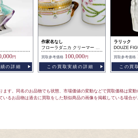
作家名なし
ラリック
フローラダニカ クリーマー シュガーポット
0,000
100,000
円
買取
参考価格
円
買取
参考価格
実績の詳細
この買取実績の詳細
この買
ります。同名のお品物でも状態、市場価値の変動などで買取価格は変動
ているお品物は過去に買取をした類似商品の画像を掲載している場合が