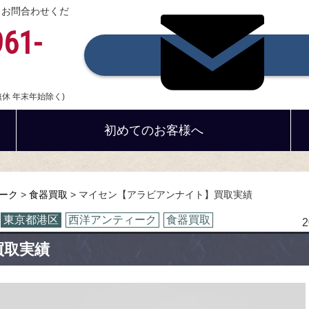
、お問合わせくだ
961-
中無休 年末年始除く)
初めてのお客様へ
ーク
食器買取
マイセン【アラビアンナイト】買取実績
東京都港区
西洋アンティーク
食器買取
買取実績