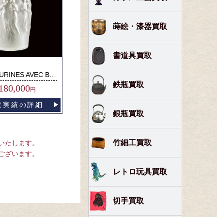
蒔絵・漆器買取
書道具買取
DOUZE FIGURINES AVEC BOUCHON FIGURINE
鉄瓶買取
180,000
円
取実績の詳細
銀瓶買取
竹細工買取
いたします。
ございます。
レトロ玩具買取
切手買取