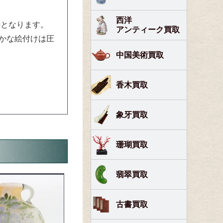
西洋
4となります。
アンティーク買取
かな絵付けは圧
中国美術買取
香木買取
象牙買取
珊瑚買取
翡翠買取
古書買取