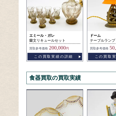
エミール・ガレ
ドーム
蘭文リキュールセット
テーブルランプ
200,000
50
買取
参考価格
円
買取
参考価格
この買取実績の詳細
この買取
食器買取の買取実績