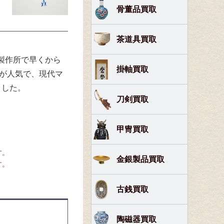
骨董品買取
茶道具買取
製作所で早くから
掛軸買取
観が人気で、現代マ
ました。
刀剣買取
甲冑買取
す。
金銀製品買取
す。
古銭買取
陶磁器買取