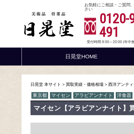
お気軽にご相談・ご質問
さい
0120-
491
受付時間 8:00～20:00 (年
日晃堂HOME
日晃堂 本サイト
買取実績・価格相場
西洋アンティ
東京都
マイセン
アラビアンナイト
洋食器
マイセン【アラビアンナイト】