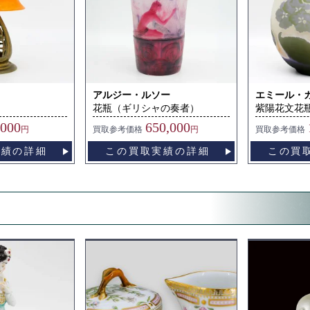
アルジー・ルソー
エミール・
花瓶（ギリシャの奏者）
紫陽花文花
,000
650,000
円
買取
参考価格
円
買取
参考価格
実績の詳細
この買取実績の詳細
この買