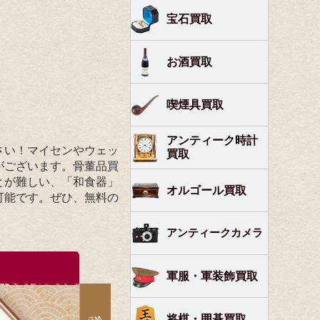
宝石買取
お酒買取
喫煙具買取
アンティーク時計
さい！マイセンやウェッ
買取
がございます。骨董品買
とが難しい、「和食器」
オルゴール買取
可能です。ぜひ、無料の
アンティークカメラ
軍服・軍装飾買取
将棋・囲碁買取