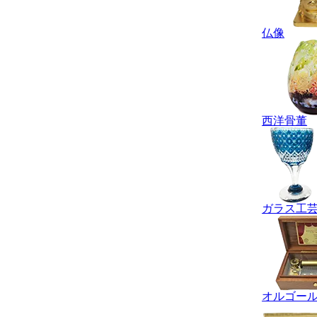
仏像
西洋骨董
ガラス工
オルゴー