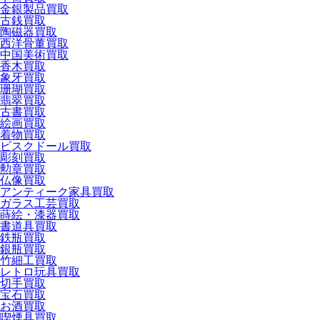
金銀製品買取
古銭買取
陶磁器買取
西洋骨董買取
中国美術買取
香木買取
象牙買取
珊瑚買取
翡翠買取
古書買取
絵画買取
着物買取
ビスクドール買取
彫刻買取
勲章買取
仏像買取
アンティーク家具買取
ガラス工芸買取
蒔絵・漆器買取
書道具買取
鉄瓶買取
銀瓶買取
竹細工買取
レトロ玩具買取
切手買取
宝石買取
お酒買取
喫煙具買取