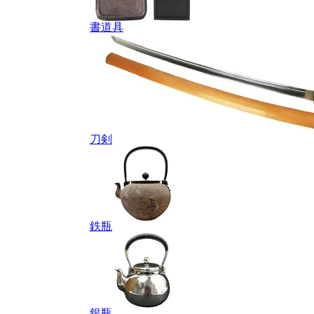
書道具
刀剣
鉄瓶
銀瓶