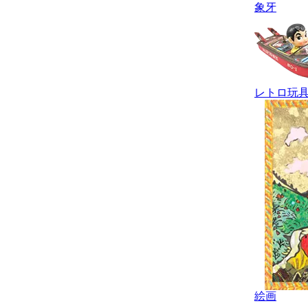
象牙
レトロ玩
絵画