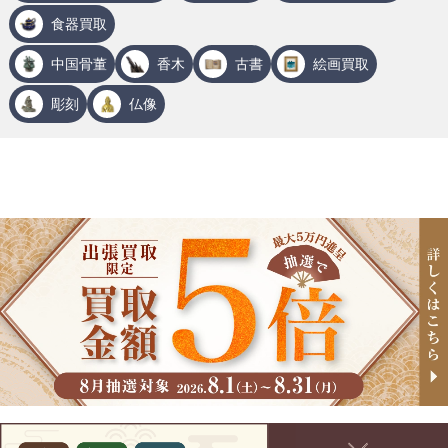
食器買取
中国骨董
香木
古書
絵画買取
彫刻
仏像