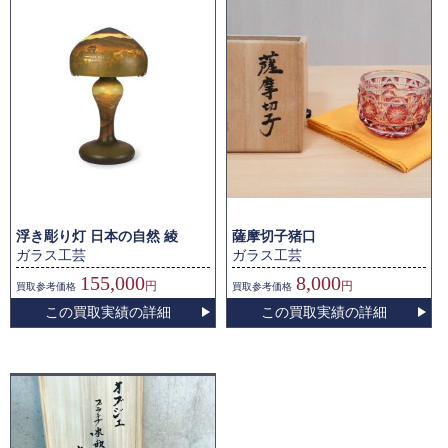
浮き彫り灯 日本の自然 綾
薩摩切子猪口
ガラス工芸
ガラス工芸
155,000
8,000
円
円
買取
参考価格
買取
参考価格
この買取実績の詳細
この買取実績の詳細