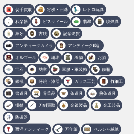
切手買取
将棋・囲碁
レトロ玩具
和楽器
ビスクドール
翡翠
喫煙具
象牙
古銭
記念硬貨
アンティークカメラ
アンティーク時計
オルゴール
珊瑚
着物
お酒
宝石
勲章
軍服・軍装飾
鉄瓶
銀瓶
蒔絵・漆器
ガラス工芸
竹細工
書道具
骨董品
茶道具
煎茶道具
掛軸
刀剣買取
金銀製品
金工芸品
陶磁器
西洋アンティーク
万年筆
ペルシャ絨毯