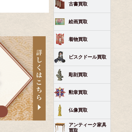
古書買取
絵画買取
着物買取
ビスクドール買取
彫刻買取
勲章買取
仏像買取
アンティーク家具
買取