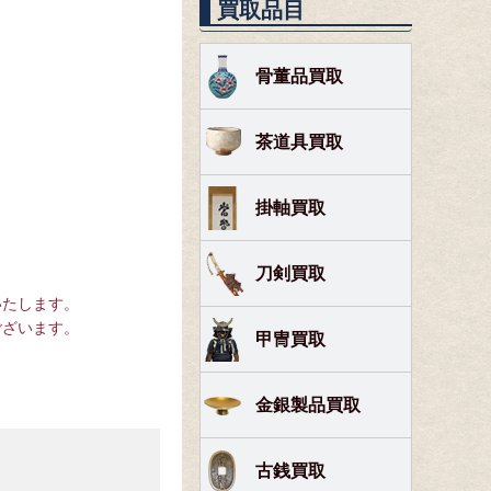
買取品目
骨董品買取
茶道具買取
掛軸買取
刀剣買取
いたします。
ございます。
甲冑買取
金銀製品買取
古銭買取