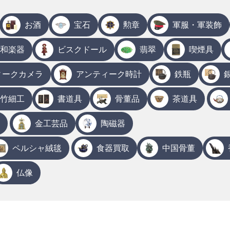
お酒
宝石
勲章
軍服・軍装飾
和楽器
ビスクドール
翡翠
喫煙具
ィークカメラ
アンティーク時計
鉄瓶
竹細工
書道具
骨董品
茶道具
金工芸品
陶磁器
ペルシャ絨毯
食器買取
中国骨董
仏像