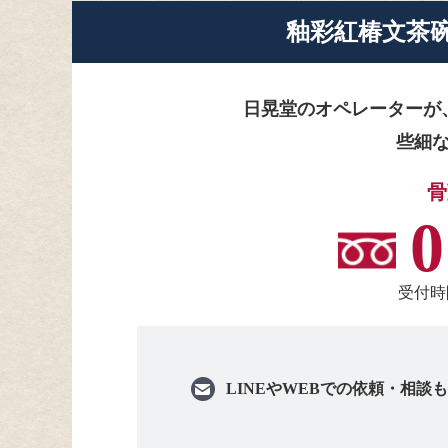
釉彩紅椿文茶
日晃堂のオペレーターが
些細
骨
0
受付時間
LINEや
WEBでの依頼・相談