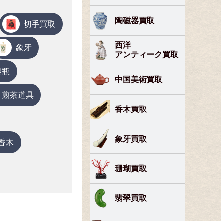
陶磁器買取
切手買取
西洋
象牙
アンティーク買取
銀瓶
中国美術買取
煎茶道具
香木買取
象牙買取
香木
珊瑚買取
翡翠買取