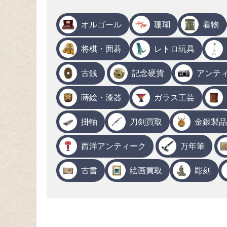
オルゴール
珊瑚
着物
将棋・囲碁
レトロ玩具
古銭
記念硬貨
アンテ
蒔絵・漆器
ガラス工芸
掛軸
刀剣買取
金銀製品
西洋アンティーク
万年筆
古書
絵画買取
彫刻