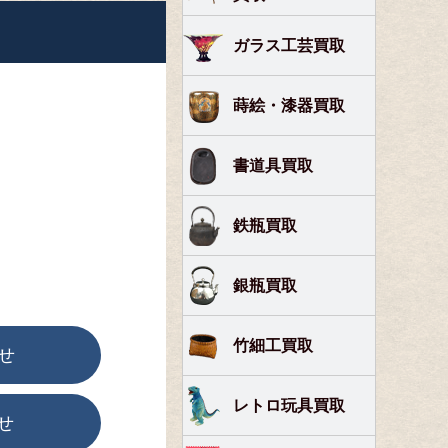
ガラス工芸買取
蒔絵・漆器買取
書道具買取
鉄瓶買取
銀瓶買取
竹細工買取
せ
レトロ玩具買取
せ