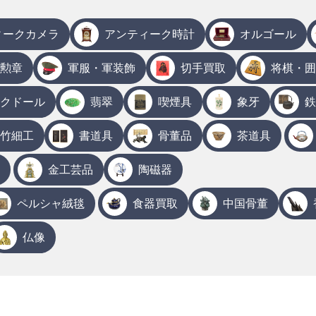
ィークカメラ
アンティーク時計
オルゴール
勲章
軍服・軍装飾
切手買取
将棋・囲
クドール
翡翠
喫煙具
象牙
鉄
竹細工
書道具
骨董品
茶道具
金工芸品
陶磁器
ペルシャ絨毯
食器買取
中国骨董
仏像