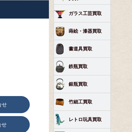
ガラス工芸買取
蒔絵・漆器買取
書道具買取
鉄瓶買取
銀瓶買取
竹細工買取
合せ
レトロ玩具買取
合せ