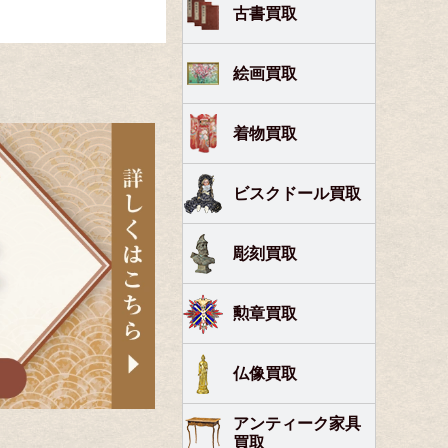
古書買取
絵画買取
着物買取
ビスクドール買取
彫刻買取
勲章買取
仏像買取
アンティーク家具
買取