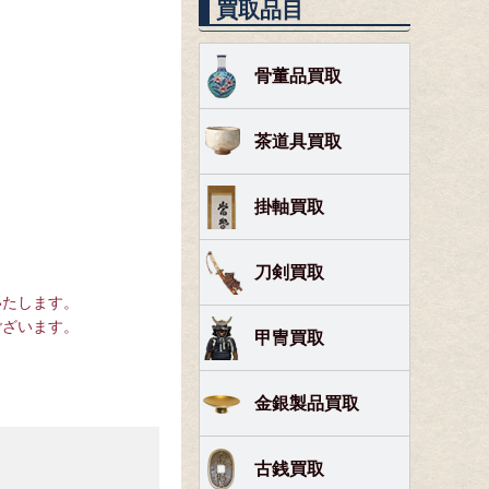
買取品目
骨董品買取
茶道具買取
掛軸買取
刀剣買取
いたします。
ございます。
甲冑買取
金銀製品買取
古銭買取