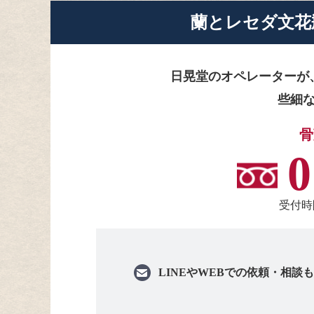
蘭とレセダ文花
日晃堂のオペレーターが
些細
骨
0
受付時間
LINEや
WEBでの依頼・相談