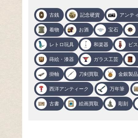
古銭
記念硬貨
アンテ
着物
お酒
宝石
レトロ玩具
和楽器
ビス
蒔絵・漆器
ガラス工芸
掛軸
刀剣買取
金銀製品
西洋アンティーク
万年筆
古書
絵画買取
彫刻