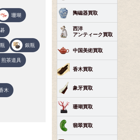
陶磁器買取
珊瑚
西洋
碁
アンティーク買取
瓶
銀瓶
中国美術買取
煎茶道具
香木買取
象牙買取
香木
珊瑚買取
翡翠買取