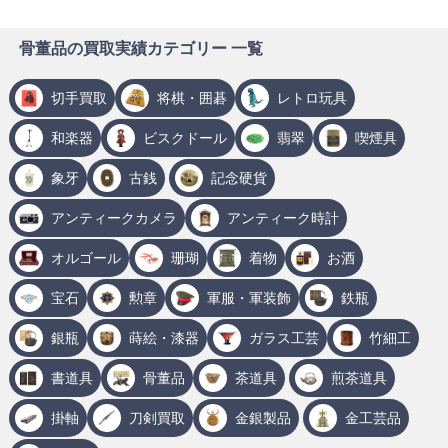
骨董品の買取実績カテゴリー 一覧
切手買取
将棋・囲碁
レトロ玩具
和楽器
ビスクドール
翡翠
喫煙具
象牙
古銭
記念硬貨
アンティークカメラ
アンティーク時計
オルゴール
珊瑚
着物
お酒
宝石
勲章
軍服・軍装飾
鉄瓶
銀瓶
蒔絵・漆器
ガラス工芸
竹細工
書道具
骨董品
茶道具
煎茶道具
掛軸
刀剣買取
金銀製品
金工芸品