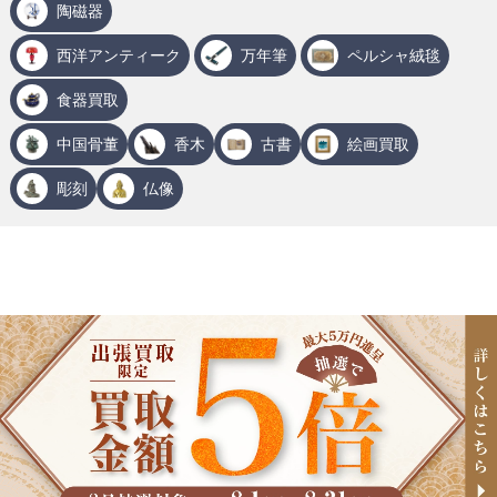
陶磁器
西洋アンティーク
万年筆
ペルシャ絨毯
食器買取
中国骨董
香木
古書
絵画買取
彫刻
仏像