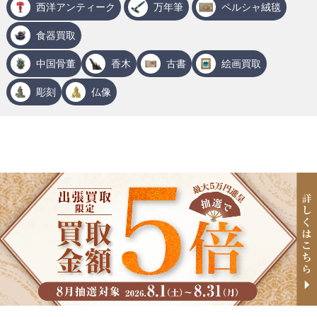
西洋アンティーク
万年筆
ペルシャ絨毯
食器買取
中国骨董
香木
古書
絵画買取
彫刻
仏像