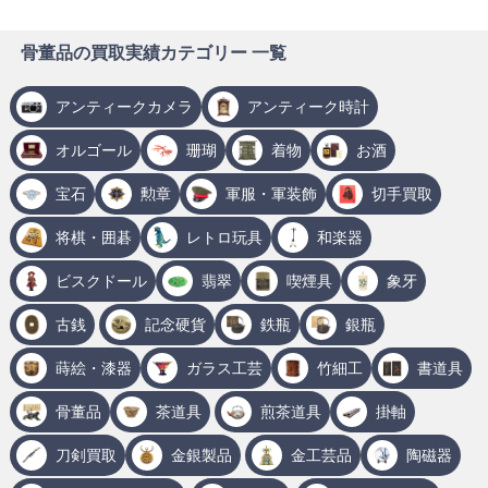
骨董品の買取実績カテゴリー 一覧
アンティークカメラ
アンティーク時計
オルゴール
珊瑚
着物
お酒
宝石
勲章
軍服・軍装飾
切手買取
将棋・囲碁
レトロ玩具
和楽器
ビスクドール
翡翠
喫煙具
象牙
古銭
記念硬貨
鉄瓶
銀瓶
蒔絵・漆器
ガラス工芸
竹細工
書道具
骨董品
茶道具
煎茶道具
掛軸
刀剣買取
金銀製品
金工芸品
陶磁器