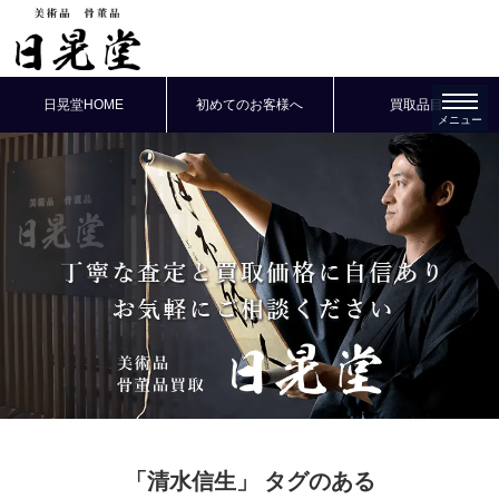
日晃堂HOME
初めてのお客様へ
買取品目
「清水信生」
タグのある