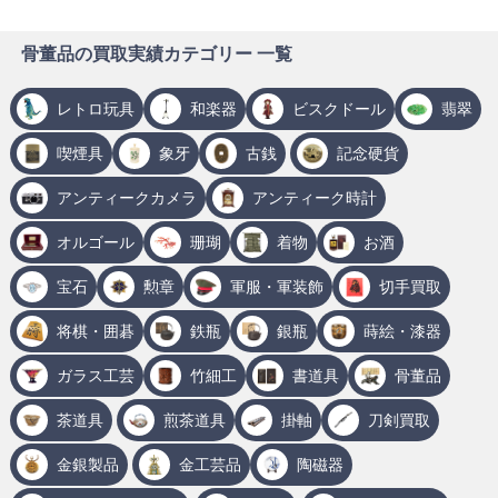
骨董品の買取実績カテゴリー 一覧
レトロ玩具
和楽器
ビスクドール
翡翠
喫煙具
象牙
古銭
記念硬貨
アンティークカメラ
アンティーク時計
オルゴール
珊瑚
着物
お酒
宝石
勲章
軍服・軍装飾
切手買取
将棋・囲碁
鉄瓶
銀瓶
蒔絵・漆器
ガラス工芸
竹細工
書道具
骨董品
茶道具
煎茶道具
掛軸
刀剣買取
金銀製品
金工芸品
陶磁器