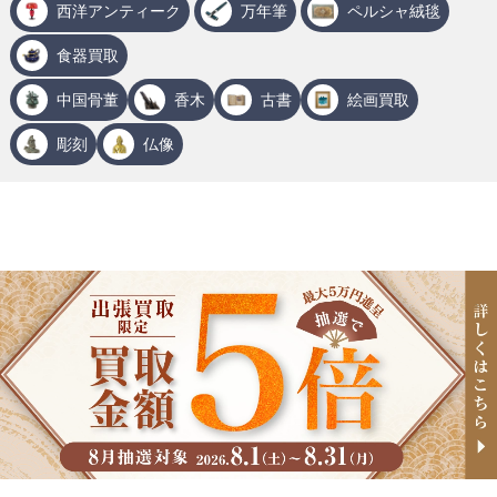
西洋アンティーク
万年筆
ペルシャ絨毯
食器買取
中国骨董
香木
古書
絵画買取
彫刻
仏像