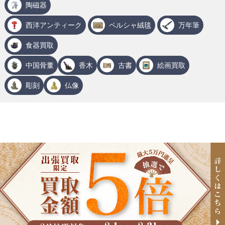
陶磁器
西洋アンティーク
ペルシャ絨毯
万年筆
食器買取
中国骨董
香木
古書
絵画買取
彫刻
仏像