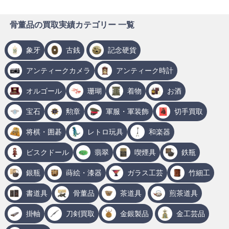
骨董品の買取実績カテゴリー 一覧
象牙
古銭
記念硬貨
アンティークカメラ
アンティーク時計
オルゴール
珊瑚
着物
お酒
宝石
勲章
軍服・軍装飾
切手買取
将棋・囲碁
レトロ玩具
和楽器
ビスクドール
翡翠
喫煙具
鉄瓶
銀瓶
蒔絵・漆器
ガラス工芸
竹細工
書道具
骨董品
茶道具
煎茶道具
掛軸
刀剣買取
金銀製品
金工芸品