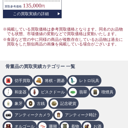
135,000
円
買取
参考価格
この買取実績の詳細
※掲載している買取価格は参考買取価格となります。同名のお品物
でも状態、市場価値の変動などで買取価格は変動いたします。
※食器など世の中に同様の商品が複数存在しているお品物は過去に
買取をした類似商品の画像を掲載している場合がございます。
骨董品の買取実績カテゴリー 一覧
切手買取
将棋・囲碁
レトロ玩具
和楽器
ビスクドール
翡翠
喫煙具
象牙
古銭
記念硬貨
アンティークカメラ
アンティーク時計
オルゴール
珊瑚
着物
お酒