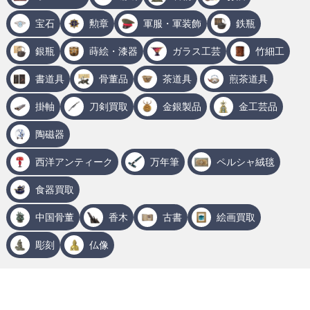
宝石
勲章
軍服・軍装飾
鉄瓶
銀瓶
蒔絵・漆器
ガラス工芸
竹細工
書道具
骨董品
茶道具
煎茶道具
掛軸
刀剣買取
金銀製品
金工芸品
陶磁器
西洋アンティーク
万年筆
ペルシャ絨毯
食器買取
中国骨董
香木
古書
絵画買取
彫刻
仏像