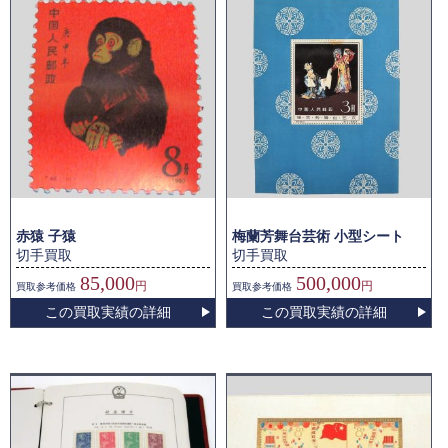
赤猿 子猿
梅蘭芳舞台芸術 小型シート
切手買取
切手買取
85,000
500,000
円
円
買取
参考価格
買取
参考価格
この買取実績の詳細
この買取実績の詳細