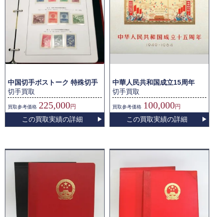
中国切手ボストーク 特殊切手
中華人民共和国成立15周年
切手買取
切手買取
225,000
100,000
円
円
買取
参考価格
買取
参考価格
この買取実績の詳細
この買取実績の詳細